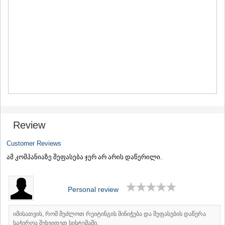
MTSKHETA
STEPANTSMINDA (KAZBEGI)
GUDAURI
AKHALGORI
RACHA-LECHKHUMI/KVEMO
SVANETI
AMBROLAURI
LENTEKHI
ONI
TSAGERI
SAMEGRELO/ZEMO SVANETI
ABASHA
Review
ZUGDIDI
MARTVILI
Customer Reviews
MESTIA
ამ კომპანიაზე შეფასება ჯერ არ არის დაწერილი.
SENAKI
POTI
CHKHOROTSKU
Personal review
TSALENJIKHA
KHOBI
ANAKLIA
იმისათვის, რომ შეძლოთ რეიტინგის მინიჭება და შეფასების დაწერა
JVARI
საჭიროა შეხვიდეთ სისტემაში.