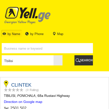
TBILISI
TBILISI
ABKHAZIA
GALI
ADJARA
BATUMI
by Name
by Phone
Map
KEDA
KOBULETI
SHUAKHEVI
KHELVACHAURI
KHULO
SEARCH
CHAKVI
GURIA
LANCHKHUTI
OZURGETI
CHOKHATAURI
CLINTEK
UREKI
(0
Rating
)
IMERETI
TBILISI
,
, 68a Rustavi Highway
PONICHALA
BAGHDATI
Direction on Google map
VANI
ZESTAPONI
2501 502
Tel: