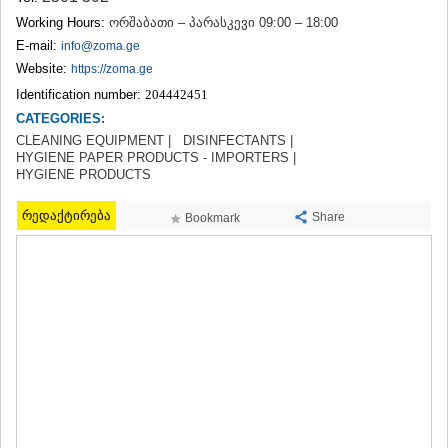
TERJOLA
Working Hours:
ორშაბათი – პარასკევი 09:00 – 18:00
SAMTREDIA
E-mail:
info@zoma.ge
SACHKHERE
Website:
https://zoma.ge
TKIBULI
Identification number:
204442451
KUTAISI
TSKALTUBO
CATEGORIES:
CHIATURA
CLEANING EQUIPMENT |
DISINFECTANTS |
KHARAGAULI
HYGIENE PAPER PRODUCTS - IMPORTERS |
HYGIENE PRODUCTS
KHONI
KAKHETI
რედაქტირება
Share
Bookmark
AKHMETA
GURJAANI
DEDOPLISTSKARO
TELAVI
LAGODEKHI
SAGAREJO
SIGNAGI
KVARELI
TSNORI
MTSKHETA-MTIANETI
DUSHETI
TIANETI