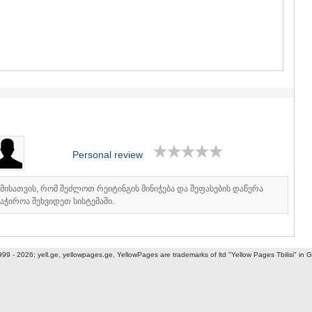
GUDAURI
AKHALGOR
RACHA-LECH
SVANETI
AMBROLAU
LENTEKHI
ONI
TSAGERI
SAMEGRELO/
ABASHA
ZUGDIDI
Personal review
MARTVILI
MESTIA
SENAKI
იმისათვის, რომ შეძლოთ რეიტინგის მინიჭება და შეფასების დაწერა
POTI
აჭიროა შეხვიდეთ სისტემაში.
CHKHORO
TSALENJI
KHOBI
999 - 2026; yell.ge, yellowpages.ge, YellowPages
are trademarks of ltd "Yellow Pages Tbilisi" in 
ANAKLIA
JVARI
SAMTSKHE-J
ADIGENI