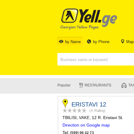
by Name
by Phone
Map
Popular:
RESTAURANTS
TAX
ERISTAVI 12
(0
Rating
)
TBILISI
,
, 12 R. Eristavi St.
VAKE
Direction on Google map
Tel:
(599) 96 42 73