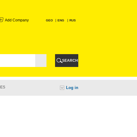
Add Company
GEO
ENG
RUS
I
AURI
SEARCH
TI
IES
Log in
URI
I
A