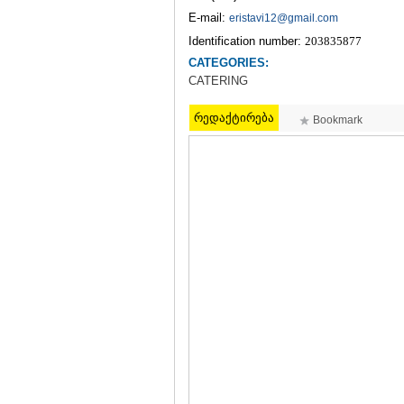
E-mail:
eristavi12@gmail.com
Identification number:
203835877
CATEGORIES:
CATERING
რედაქტირება
Bookmark