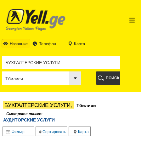
ТБИЛИСИ
ТБИЛИСИ
АБХАЗИЯ
ГАЛИ
АДЖАРИЯ
БАТУМИ
Название
Телефон
Карта
КЕДА
КОБУЛЕТИ
ШУАХЕВИ
ХЕЛВАЧАУРИ
ХУЛО
ПОИСК
ЧАКВИ
ГУРИЯ
ЛАНЧХУТИ
ОЗУРГЕТИ
БУХГАЛТЕРСКИЕ УСЛУГИ,
Тбилиси
ЧОХАТАУРИ
УРЕКИ
Смотрите также:
АУДИТОРСКИЕ УСЛУГИ
ИМЕРЕТИЯ
БАГДАТИ
Фильтр
Сортировать
Карта
ВАНИ
ЗЕСТАФОНИ