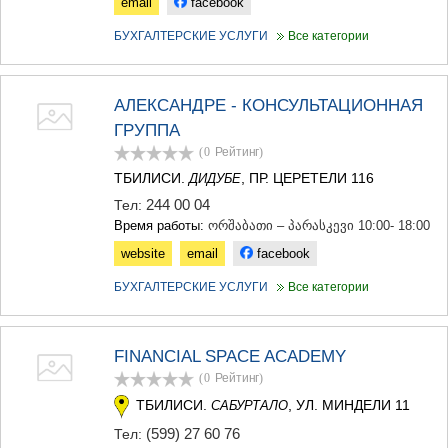
email
facebook
ДЖВАРИ
САМЦХЕ-ДЖАВАХЕТИ
БУХГАЛТЕРСКИЕ УСЛУГИ
Все категории
АДИГЕНИ
АСПИНДЗА
АХАЛКАЛАКИ
АЛЕКСАНДРЕ - КОНСУЛЬТАЦИОННАЯ
АХАЛЦИХЕ
БОРЖОМИ
ГРУППА
НИНОЦМИНДА
(0
Рейтинг
)
АБАСТУМАНИ
ТБИЛИСИ.
, ПР. ЦЕРЕТЕЛИ 116
ДИДУБЕ
БАКУРИАНИ
244 00 04
Тел:
ВАЛЕ
Время работы:
ორშაბათი – პარასკევი 10:00- 18:00
КВЕМО КАРТЛИ
БОЛНИСИ
website
email
facebook
ГАРДАБАНИ
БУХГАЛТЕРСКИЕ УСЛУГИ
Все категории
ДМАНИСИ
ТЕТРИЦКАРО
МАРНЕУЛИ
РУСТАВИ
FINANCIAL SPACE ACADEMY
ЦАЛКА
(0
Рейтинг
)
ШИДА КАРТЛИ
ТБИЛИСИ.
, УЛ. МИНДЕЛИ 11
САБУРТАЛО
ГОРИ
(599) 27 60 76
Тел:
КАСПИ