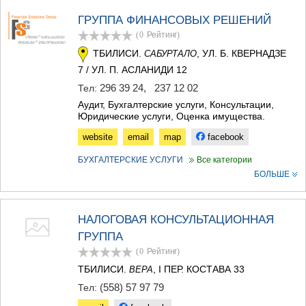
МЦХЕТА
ГРУППА ФИНАНСОВЫХ РЕШЕНИЙ
СТЕПАНЦМИНДА (КАЗБЕГИ)
(0
Рейтинг
)
ГУДАУРИ
АХАЛГОРИ
ТБИЛИСИ.
, УЛ. Б. КВЕРНАДЗЕ
САБУРТАЛО
РАЧА-ЛЕЧХУМИ/НИЖНЯЯ
7 / УЛ. П. АСЛАНИДИ 12
СВАНЕТИЯ
296 39 24
,
237 12 02
Тел:
АМБРОЛАУРИ
Аудит, Бухгалтерские услуги, Консультации,
ЛЕНТЕХИ
Юридические услуги, Оценка имущества.
ОНИ
ЦАГЕРИ
website
email
map
facebook
МЕГРЕЛИЯ/ВЕРХНЯЯ
СВАНЕТИЯ
БУХГАЛТЕРСКИЕ УСЛУГИ
Все категории
АБАША
БОЛЬШЕ
ЗУГДИДИ
МАРТВИЛИ
МЕСТИА
НАЛОГОВАЯ КОНСУЛЬТАЦИОННАЯ
СЕНАКИ
ГРУППА
ПОТИ
(0
Рейтинг
)
ЧХОРОЦКУ
ЦАЛЕНДЖИХА
ТБИЛИСИ.
, I ПЕР. КОСТАВА 33
ВЕРА
ХОБИ
(558) 57 97 79
Тел:
АНАКЛИА