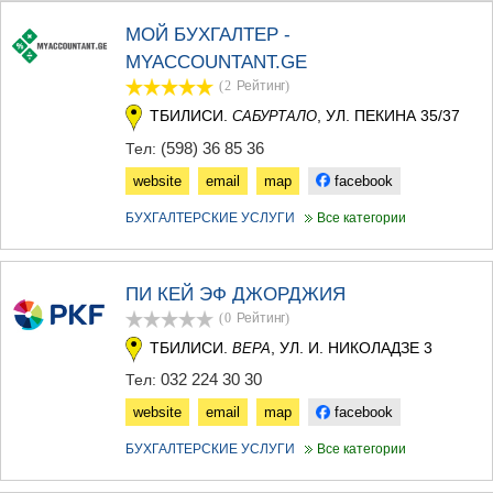
ТЕРДЖОЛА
МОЙ БУХГАЛТЕР -
САМТРЕДИА
MYACCOUNTANT.GE
САЧХЕРЕ
ТКИБУЛИ
(2
Рейтинг
)
КУТАИСИ
ТБИЛИСИ.
, УЛ. ПЕКИНА 35/37
САБУРТАЛО
ЦКАЛТУБО
(598) 36 85 36
Тел:
ЧИАТУРА
ХАРАГАУЛИ
website
email
map
facebook
ХОНИ
КАХЕТИЯ
БУХГАЛТЕРСКИЕ УСЛУГИ
Все категории
АХМЕТА
ГУРДЖААНИ
ДЕДОПЛИСЦКАРО
ПИ КЕЙ ЭФ ДЖОРДЖИЯ
ТЕЛАВИ
(0
Рейтинг
)
ЛАГОДЕХИ
ТБИЛИСИ.
, УЛ. И. НИКОЛАДЗЕ 3
ВЕРА
САГАРЕДЖО
СИГНАГИ
032 224 30 30
Тел:
КВАРЕЛИ
website
email
map
facebook
ЦНОРИ
МЦХЕТА-МТИАНЕТИ
БУХГАЛТЕРСКИЕ УСЛУГИ
Все категории
ДУШЕТИ
ТИАНЕТИ