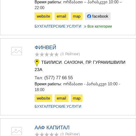
Время работы:
ორშაბათი – პარასკევი 10:00 –
КАРЕЛИ
22:00
ХАШУРИ
ГРУЗИЯ
website
email
map
facebook
БУХГАЛТЕРСКИЕ УСЛУГИ
Все категории
ФИНВЕЙ
(0
Рейтинг
)
ТБИЛИСИ.
, ПР. ГУРАМИШВИЛИ
САНЗОНА
23А
(577) 77 66 55
Тел:
Время работы:
ორშაბათი - პარასკევი 10:00 -
18:00
website
email
map
БУХГАЛТЕРСКИЕ УСЛУГИ
ААФ КАПИТАЛ
(0
Рейтинг
)