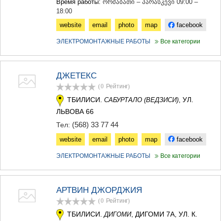
Время работы:
ორშაბათი – პარასკევი 09:00 –
18:00
website
email
photo
map
facebook
ЭЛЕКТРОМОНТАЖНЫЕ РАБОТЫ
Все категории
ДЖЕТЕКС
(0
Рейтинг
)
ТБИЛИСИ.
, УЛ.
САБУРТАЛО (ВЕДЗИСИ)
ЛЬВОВА 66
(568) 33 77 44
Тел:
website
email
photo
map
facebook
ЭЛЕКТРОМОНТАЖНЫЕ РАБОТЫ
Все категории
АРТВИН ДЖОРДЖИЯ
(0
Рейтинг
)
ТБИЛИСИ.
, ДИГОМИ 7А, УЛ. К.
ДИГОМИ