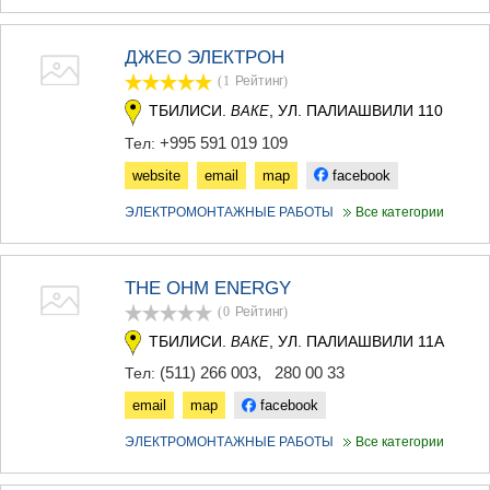
ДЖВАРИ
САМЦХЕ-ДЖАВАХЕТИ
АДИГЕНИ
ДЖЕО ЭЛЕКТРОН
АСПИНДЗА
(1
Рейтинг
)
АХАЛКАЛАКИ
ТБИЛИСИ.
, УЛ. ПАЛИАШВИЛИ 110
ВАКЕ
АХАЛЦИХЕ
БОРЖОМИ
+995 591 019 109
Тел:
НИНОЦМИНДА
website
email
map
facebook
АБАСТУМАНИ
БАКУРИАНИ
ЭЛЕКТРОМОНТАЖНЫЕ РАБОТЫ
Все категории
ВАЛЕ
КВЕМО КАРТЛИ
БОЛНИСИ
THE OHM ENERGY
ГАРДАБАНИ
(0
Рейтинг
)
ДМАНИСИ
ТБИЛИСИ.
, УЛ. ПАЛИАШВИЛИ 11А
ТЕТРИЦКАРО
ВАКЕ
МАРНЕУЛИ
(511) 266 003
,
280 00 33
Тел:
РУСТАВИ
email
map
facebook
ЦАЛКА
ШИДА КАРТЛИ
ЭЛЕКТРОМОНТАЖНЫЕ РАБОТЫ
Все категории
ГОРИ
КАСПИ