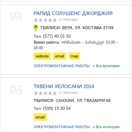
МЦХЕТА
СТЕПАНЦМИНДА (КАЗБЕГИ)
РАПИД СОЛУШЕНС ДЖОРДЖИЯ
ГУДАУРИ
(0
Рейтинг
)
АХАЛГОРИ
ТБИЛИСИ.
, УЛ. КОСТАВА 37/39
ВЕРА
РАЧА-ЛЕЧХУМИ/НИЖНЯЯ
СВАНЕТИЯ
(577) 40 01 93
Тел:
АМБРОЛАУРИ
Время работы:
ორშაბათი – პარასკევი 10:00 –
ЛЕНТЕХИ
18:00
ОНИ
website
email
map
ЦАГЕРИ
МЕГРЕЛИЯ/ВЕРХНЯЯ
ЭЛЕКТРОМОНТАЖНЫЕ РАБОТЫ
Все категории
СВАНЕТИЯ
АБАША
ЗУГДИДИ
МАРТВИЛИ
ТКВЕНИ ХЕЛОСАНИ 2014
МЕСТИА
(0
Рейтинг
)
СЕНАКИ
ТБИЛИСИ.
, УЛ. ГВАЗАУРИ 66
САНЗОНА
ПОТИ
(599) 19 30 54
Тел:
ЧХОРОЦКУ
ЦАЛЕНДЖИХА
email
ХОБИ
АНАКЛИА
ЭЛЕКТРОМОНТАЖНЫЕ РАБОТЫ
Все категории