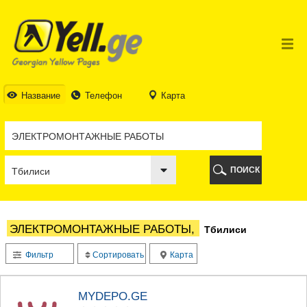
ТБИЛИСИ
ТБИЛИСИ
АБХАЗИЯ
ГАЛИ
АДЖАРИЯ
БАТУМИ
Название
Телефон
Карта
КЕДА
КОБУЛЕТИ
ШУАХЕВИ
ХЕЛВАЧАУРИ
ХУЛО
ПОИСК
ЧАКВИ
ГУРИЯ
ЛАНЧХУТИ
ОЗУРГЕТИ
ЭЛЕКТРОМОНТАЖНЫЕ РАБОТЫ,
Тбилиси
ЧОХАТАУРИ
УРЕКИ
Фильтр
Сортировать
Карта
ИМЕРЕТИЯ
БАГДАТИ
ВАНИ
MYDEPO.GE
ЗЕСТАФОНИ