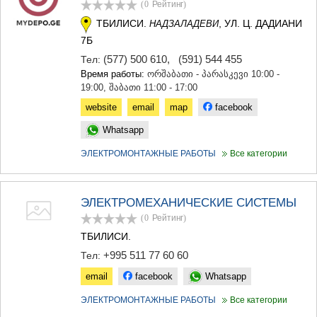
(0
Рейтинг
)
ТЕРДЖОЛА
ТБИЛИСИ.
, УЛ. Ц. ДАДИАНИ
НАДЗАЛАДЕВИ
САМТРЕДИА
САЧХЕРЕ
7Б
ТКИБУЛИ
(577) 500 610
,
(591) 544 455
Тел:
КУТАИСИ
Время работы:
ორშაბათი - პარასკევი 10:00 -
ЦКАЛТУБО
19:00, შაბათი 11:00 - 17:00
ЧИАТУРА
website
email
map
facebook
ХАРАГАУЛИ
ХОНИ
Whatsapp
КАХЕТИЯ
ЭЛЕКТРОМОНТАЖНЫЕ РАБОТЫ
Все категории
АХМЕТА
ГУРДЖААНИ
ДЕДОПЛИСЦКАРО
ТЕЛАВИ
ЭЛЕКТРОМЕХАНИЧЕСКИЕ СИСТЕМЫ
ЛАГОДЕХИ
(0
Рейтинг
)
САГАРЕДЖО
ТБИЛИСИ.
СИГНАГИ
+995 511 77 60 60
КВАРЕЛИ
Тел:
ЦНОРИ
email
facebook
Whatsapp
МЦХЕТА-МТИАНЕТИ
ДУШЕТИ
ЭЛЕКТРОМОНТАЖНЫЕ РАБОТЫ
Все категории
ТИАНЕТИ