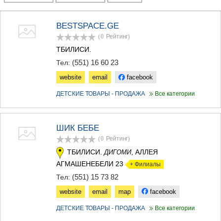
ТЕРДЖОЛА
САМТРЕДИА
BESTSPACE.GE
САЧХЕРЕ
(0
Рейтинг
)
ТКИБУЛИ
КУТАИСИ
ТБИЛИСИ.
ЦКАЛТУБО
(551) 16 60 23
Тел:
ЧИАТУРА
ХАРАГАУЛИ
website
email
facebook
ХОНИ
ДЕТСКИЕ ТОВАРЫ - ПРОДАЖА
Все категории
КАХЕТИЯ
АХМЕТА
ГУРДЖААНИ
ШИК БЕБЕ
ДЕДОПЛИСЦКАРО
ТЕЛАВИ
(0
Рейтинг
)
ЛАГОДЕХИ
ТБИЛИСИ.
, АЛЛЕЯ
ДИГОМИ
САГАРЕДЖО
АГМАШЕНЕБЕЛИ 23
+ Филиалы
СИГНАГИ
(551) 15 73 82
Тел:
КВАРЕЛИ
ЦНОРИ
website
email
map
facebook
МЦХЕТА-МТИАНЕТИ
ДЕТСКИЕ ТОВАРЫ - ПРОДАЖА
Все категории
ДУШЕТИ
ТИАНЕТИ