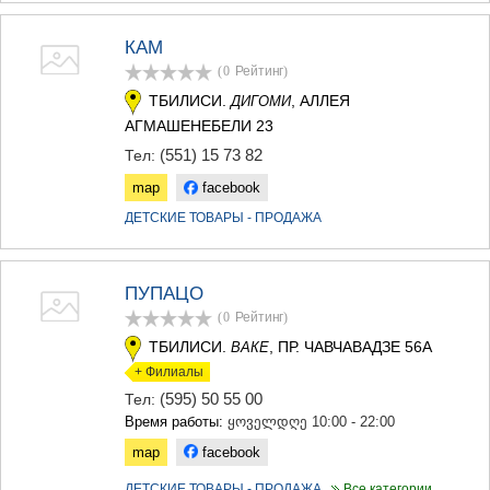
МЦХЕТА
СТЕПАНЦМИНДА (КАЗБЕГИ)
КАМ
ГУДАУРИ
(0
Рейтинг
)
АХАЛГОРИ
ТБИЛИСИ.
, АЛЛЕЯ
ДИГОМИ
РАЧА-ЛЕЧХУМИ/НИЖНЯЯ
СВАНЕТИЯ
АГМАШЕНЕБЕЛИ 23
АМБРОЛАУРИ
(551) 15 73 82
Тел:
ЛЕНТЕХИ
map
facebook
ОНИ
ЦАГЕРИ
ДЕТСКИЕ ТОВАРЫ - ПРОДАЖА
МЕГРЕЛИЯ/ВЕРХНЯЯ
СВАНЕТИЯ
АБАША
ПУПАЦО
ЗУГДИДИ
(0
Рейтинг
)
МАРТВИЛИ
МЕСТИА
ТБИЛИСИ.
, ПР. ЧАВЧАВАДЗЕ 56А
ВАКЕ
СЕНАКИ
+ Филиалы
ПОТИ
(595) 50 55 00
Тел:
ЧХОРОЦКУ
Время работы:
ყოველდღე 10:00 - 22:00
ЦАЛЕНДЖИХА
ХОБИ
map
facebook
АНАКЛИА
ДЕТСКИЕ ТОВАРЫ - ПРОДАЖА
Все категории