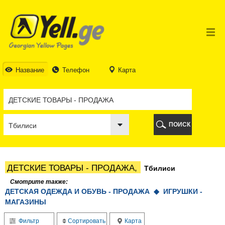
ТБИЛИСИ
ТБИЛИСИ
АБХАЗИЯ
ГАЛИ
АДЖАРИЯ
БАТУМИ
Название
Телефон
Карта
КЕДА
КОБУЛЕТИ
ШУАХЕВИ
ХЕЛВАЧАУРИ
ХУЛО
ПОИСК
ЧАКВИ
ГУРИЯ
ЛАНЧХУТИ
ОЗУРГЕТИ
ДЕТСКИЕ ТОВАРЫ - ПРОДАЖА,
Тбилиси
ЧОХАТАУРИ
УРЕКИ
Смотрите также:
ДЕТСКАЯ ОДЕЖДА И ОБУВЬ - ПРОДАЖА ◆
ИМЕРЕТИЯ
ИГРУШКИ -
МАГАЗИНЫ
БАГДАТИ
ВАНИ
Фильтр
Сортировать
Карта
ЗЕСТАФОНИ