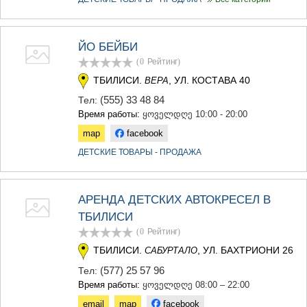
ДЖВАРИ
САМЦХЕ-ДЖАВАХЕТИ
АДИГЕНИ
ЙО БЕЙБИ
АСПИНДЗА
АХАЛКАЛАКИ
(0
Рейтинг
)
АХАЛЦИХЕ
ТБИЛИСИ.
, УЛ. КОСТАВА 40
ВЕРА
БОРЖОМИ
(555) 33 48 84
Тел:
НИНОЦМИНДА
Время работы:
ყოველდღე 10:00 - 20:00
АБАСТУМАНИ
БАКУРИАНИ
map
facebook
ВАЛЕ
ДЕТСКИЕ ТОВАРЫ - ПРОДАЖА
КВЕМО КАРТЛИ
БОЛНИСИ
ГАРДАБАНИ
АРЕНДА ДЕТСКИХ АВТОКРЕСЕЛ В
ДМАНИСИ
ТЕТРИЦКАРО
ТБИЛИСИ
МАРНЕУЛИ
(0
Рейтинг
)
РУСТАВИ
ТБИЛИСИ.
, УЛ. БАХТРИОНИ 26
САБУРТАЛО
ЦАЛКА
ШИДА КАРТЛИ
(577) 25 57 96
Тел:
Время работы:
ყოველდღე 08:00 – 22:00
ГОРИ
КАСПИ
email
map
facebook