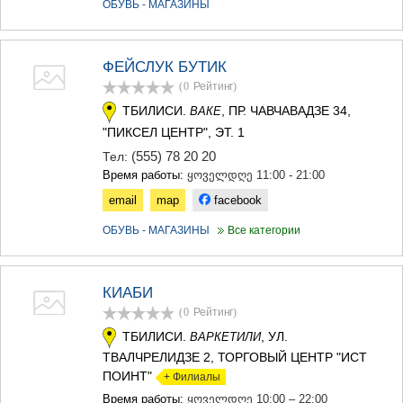
ОБУВЬ - МАГАЗИНЫ
МЦХЕТА
СТЕПАНЦМИНДА (КАЗБЕГИ)
ГУДАУРИ
ФЕЙСЛУК БУТИК
АХАЛГОРИ
РАЧА-ЛЕЧХУМИ/НИЖНЯЯ
(0
Рейтинг
)
СВАНЕТИЯ
ТБИЛИСИ.
, ПР. ЧАВЧАВАДЗЕ 34,
ВАКЕ
АМБРОЛАУРИ
"ПИКСЕЛ ЦЕНТР", ЭТ. 1
ЛЕНТЕХИ
(555) 78 20 20
Тел:
ОНИ
ЦАГЕРИ
Время работы:
ყოველდღე 11:00 - 21:00
МЕГРЕЛИЯ/ВЕРХНЯЯ
email
map
facebook
СВАНЕТИЯ
АБАША
ОБУВЬ - МАГАЗИНЫ
Все категории
ЗУГДИДИ
МАРТВИЛИ
МЕСТИА
КИАБИ
СЕНАКИ
(0
Рейтинг
)
ПОТИ
ЧХОРОЦКУ
ТБИЛИСИ.
, УЛ.
ВАРКЕТИЛИ
ЦАЛЕНДЖИХА
ТВАЛЧРЕЛИДЗЕ 2, ТОРГОВЫЙ ЦЕНТР "ИСТ
ХОБИ
ПОИНТ"
+ Филиалы
АНАКЛИА
Время работы:
ყოველდღე 10:00 – 22:00