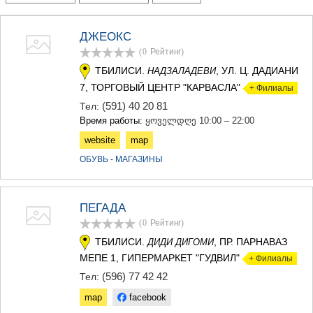
ТЕРДЖОЛА
САМТРЕДИА
ДЖЕОКС
САЧХЕРЕ
(0
Рейтинг
)
ТКИБУЛИ
КУТАИСИ
ТБИЛИСИ.
, УЛ. Ц. ДАДИАНИ
НАДЗАЛАДЕВИ
ЦКАЛТУБО
7, ТОРГОВЫЙ ЦЕНТР "КАРВАСЛА"
+ Филиалы
ЧИАТУРА
(591) 40 20 81
Тел:
ХАРАГАУЛИ
Время работы:
ყოველდღე 10:00 – 22:00
ХОНИ
КАХЕТИЯ
website
map
АХМЕТА
ОБУВЬ - МАГАЗИНЫ
ГУРДЖААНИ
ДЕДОПЛИСЦКАРО
ТЕЛАВИ
ПЕГАДА
ЛАГОДЕХИ
(0
Рейтинг
)
САГАРЕДЖО
СИГНАГИ
ТБИЛИСИ.
, ПР. ПАРНАВАЗ
ДИДИ ДИГОМИ
КВАРЕЛИ
МЕПЕ 1, ГИПЕРМАРКЕТ "ГУДВИЛ"
+ Филиалы
ЦНОРИ
(596) 77 42 42
Тел:
МЦХЕТА-МТИАНЕТИ
ДУШЕТИ
map
facebook
ТИАНЕТИ