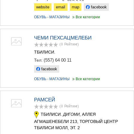
ДЖВАРИ
website
email
map
facebook
САМЦХЕ-ДЖАВАХЕТИ
АДИГЕНИ
ОБУВЬ - МАГАЗИНЫ
Все категории
АСПИНДЗА
АХАЛКАЛАКИ
АХАЛЦИХЕ
ЧЕМИ ПЕХСАЦМЕЛЕБИ
БОРЖОМИ
НИНОЦМИНДА
(0
Рейтинг
)
АБАСТУМАНИ
ТБИЛИСИ.
БАКУРИАНИ
(557) 64 00 11
Тел:
ВАЛЕ
КВЕМО КАРТЛИ
facebook
БОЛНИСИ
ОБУВЬ - МАГАЗИНЫ
Все категории
ГАРДАБАНИ
ДМАНИСИ
ТЕТРИЦКАРО
МАРНЕУЛИ
РАМСЕЙ
РУСТАВИ
(0
Рейтинг
)
ЦАЛКА
ТБИЛИСИ.
, АЛЛЕЯ
ДИГОМИ
ШИДА КАРТЛИ
АГМАШЕНЕБЕЛИ 213, ТОРГОВЫЙ ЦЕНТР
ГОРИ
ТБИЛИСИ МОЛЛ, ЭТ. 2
КАСПИ