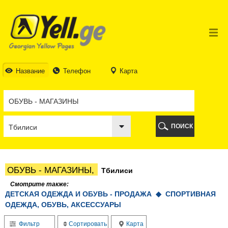
ТБИЛИСИ
ТБИЛИСИ
АБХАЗИЯ
ГАЛИ
АДЖАРИЯ
БАТУМИ
Название
Телефон
Карта
КЕДА
КОБУЛЕТИ
ШУАХЕВИ
ХЕЛВАЧАУРИ
ХУЛО
ПОИСК
ЧАКВИ
ГУРИЯ
ЛАНЧХУТИ
ОЗУРГЕТИ
ОБУВЬ - МАГАЗИНЫ,
Тбилиси
ЧОХАТАУРИ
УРЕКИ
Смотрите также:
ДЕТСКАЯ ОДЕЖДА И ОБУВЬ - ПРОДАЖА ◆
ИМЕРЕТИЯ
СПОРТИВНАЯ
ОДЕЖДА, ОБУВЬ, АКСЕССУАРЫ
БАГДАТИ
ВАНИ
Фильтр
Сортировать
Карта
ЗЕСТАФОНИ