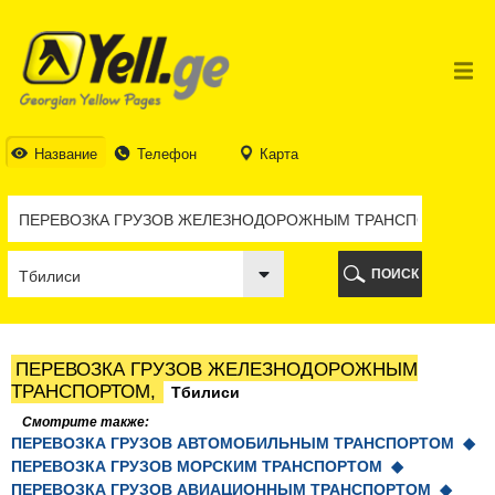
ТБИЛИСИ
ТБИЛИСИ
АБХАЗИЯ
ГАЛИ
АДЖАРИЯ
БАТУМИ
Название
Телефон
Карта
КЕДА
КОБУЛЕТИ
ШУАХЕВИ
ХЕЛВАЧАУРИ
ХУЛО
ПОИСК
ЧАКВИ
ГУРИЯ
ЛАНЧХУТИ
ОЗУРГЕТИ
ПЕРЕВОЗКА ГРУЗОВ ЖЕЛЕЗНОДОРОЖНЫМ
ЧОХАТАУРИ
ТРАНСПОРТОМ,
Тбилиси
УРЕКИ
ИМЕРЕТИЯ
Смотрите также:
ПЕРЕВОЗКА ГРУЗОВ АВТОМОБИЛЬНЫМ ТРАНСПОРТОМ ◆
БАГДАТИ
ПЕРЕВОЗКА ГРУЗОВ МОРСКИМ ТРАНСПОРТОМ ◆
ВАНИ
ПЕРЕВОЗКА ГРУЗОВ АВИАЦИОННЫМ ТРАНСПОРТОМ ◆
ЗЕСТАФОНИ