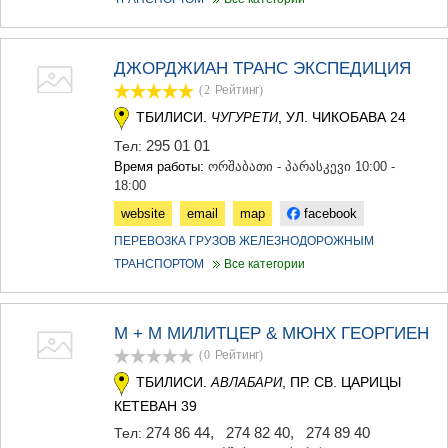
ДЖОРДЖИАН ТРАНС ЭКСПЕДИЦИЯ
(2
Рейтинг
)
ТБИЛИСИ.
, УЛ. ЧИКОБАВА 24
ЧУГУРЕТИ
295 01 01
Тел:
Время работы:
ორშაბათი - პარასკევი 10:00 -
18:00
website
email
map
facebook
ПЕРЕВОЗКА ГРУЗОВ ЖЕЛЕЗНОДОРОЖНЫМ
ТРАНСПОРТОМ
Все категории
М + М МИЛИТЦЕР & МЮНХ ГЕОРГИЕН
(0
Рейтинг
)
ТБИЛИСИ.
, ПР. СВ. ЦАРИЦЫ
АВЛАБАРИ
КЕТЕВАН 39
274 86 44
,
274 82 40
,
274 89 40
Тел: