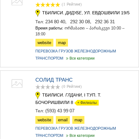
(1
Рейтинг
)
МЦХЕТА
СТЕПАНЦМИНДА (КАЗБЕГИ)
ТБИЛИСИ.
, УЛ. ЕВДОШВИЛИ 19/5
ДИДУБЕ
ГУДАУРИ
234 80 40
,
292 30 08
,
292 36 31
Тел:
АХАЛГОРИ
Время работы:
ორშაბათი – პარასკევი 10:00 –
РАЧА-ЛЕЧХУМИ/НИЖНЯЯ
18:00
СВАНЕТИЯ
АМБРОЛАУРИ
website
map
ЛЕНТЕХИ
ПЕРЕВОЗКА ГРУЗОВ ЖЕЛЕЗНОДОРОЖНЫМ
ОНИ
ТРАНСПОРТОМ
Все категории
ЦАГЕРИ
МЕГРЕЛИЯ/ВЕРХНЯЯ
СВАНЕТИЯ
АБАША
СОЛИД ТРАНС
ЗУГДИДИ
(0
Рейтинг
)
МАРТВИЛИ
ТБИЛИСИ.
, I ТУП. Т.
ГЛДАНИ
МЕСТИА
БОЧОРИШВИЛИ 8
+ Филиалы
СЕНАКИ
ПОТИ
(593) 43 99 07
Тел:
ЧХОРОЦКУ
website
email
map
ЦАЛЕНДЖИХА
ХОБИ
ПЕРЕВОЗКА ГРУЗОВ ЖЕЛЕЗНОДОРОЖНЫМ
АНАКЛИА
ТРАНСПОРТОМ
Все категории