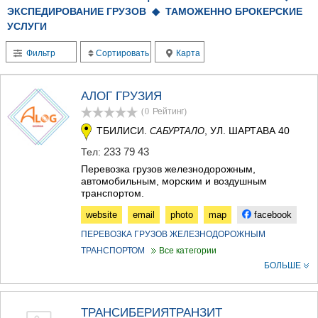
ЭКСПЕДИРОВАНИЕ ГРУЗОВ ◆
ТЕРДЖОЛА
ТАМОЖЕННО БРОКЕРСКИЕ
САМТРЕДИА
УСЛУГИ
САЧХЕРЕ
Фильтр
ТКИБУЛИ
Сортировать
Карта
КУТАИСИ
ЦКАЛТУБО
АЛОГ ГРУЗИЯ
ЧИАТУРА
ХАРАГАУЛИ
(0
Рейтинг
)
ХОНИ
ТБИЛИСИ.
, УЛ. ШАРТАВА 40
САБУРТАЛО
КАХЕТИЯ
233 79 43
Тел:
АХМЕТА
Перевозка грузов железнодорожным,
ГУРДЖААНИ
aвтомобильным, морским и воздушным
ДЕДОПЛИСЦКАРО
транспортом.
ТЕЛАВИ
ЛАГОДЕХИ
website
email
photo
map
facebook
САГАРЕДЖО
ПЕРЕВОЗКА ГРУЗОВ ЖЕЛЕЗНОДОРОЖНЫМ
СИГНАГИ
ТРАНСПОРТОМ
Все категории
КВАРЕЛИ
БОЛЬШЕ
ЦНОРИ
МЦХЕТА-МТИАНЕТИ
ДУШЕТИ
ТРАНСИБЕРИЯТРАНЗИТ
ТИАНЕТИ