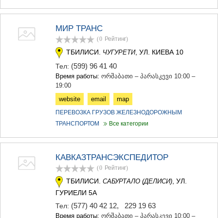
ДЖВАРИ
САМЦХЕ-ДЖАВАХЕТИ
АДИГЕНИ
МИР ТРАНС
АСПИНДЗА
(0
Рейтинг
)
АХАЛКАЛАКИ
ТБИЛИСИ.
, УЛ. КИЕВА 10
ЧУГУРЕТИ
АХАЛЦИХЕ
БОРЖОМИ
(599) 96 41 40
Тел:
НИНОЦМИНДА
Время работы:
ორშაბათი – პარასკევი 10:00 –
АБАСТУМАНИ
19:00
БАКУРИАНИ
website
email
map
ВАЛЕ
КВЕМО КАРТЛИ
ПЕРЕВОЗКА ГРУЗОВ ЖЕЛЕЗНОДОРОЖНЫМ
БОЛНИСИ
ТРАНСПОРТОМ
Все категории
ГАРДАБАНИ
ДМАНИСИ
ТЕТРИЦКАРО
КАВКАЗТРАНСЭКСПЕДИТОР
МАРНЕУЛИ
(0
Рейтинг
)
РУСТАВИ
ЦАЛКА
ТБИЛИСИ.
, УЛ.
САБУРТАЛО (ДЕЛИСИ)
ШИДА КАРТЛИ
ГУРИЕЛИ 5А
ГОРИ
(577) 40 42 12
,
229 19 63
Тел:
КАСПИ
Время работы:
ორშაბათი – პარასკევი 10:00 –