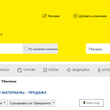
АБХАЗИЯ
ГАЛИ
АДЖАРИЯ
Реклама
Добавить компанию
БАТУМИ
КЕДА
КОБУЛЕТИ
та
ШУАХЕВИ
ХЕЛВАЧАУ
ХУЛО
По названию компании
ЧАКВИ
ГУРИЯ
ЛАНЧХУТИ
ОЗУРГЕТИ
ТАКСИ
ТУРИЗМ
ОТЕЛИ
МЕДИЦИНА
АПТЕ
ЧОХАТАУР
УРЕКИ
Тбилиси
ИМЕРЕТИЯ
БАГДАТИ
ВАНИ
 МАТЕРИАЛЫ – ПРОДАЖА
ЗЕСТАФО
ТЕРДЖОЛ
ии
Сортировать по: Приоритету
САМТРЕД