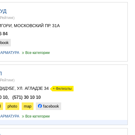
САЧХЕРЕ
ТКИБУЛИ
ФУД
КУТАИСИ
Рейтинг
)
ЦКАЛТУБО
, МОСКОВСКИЙ ПР. 31А
МГОРИ
ЧИАТУРА
ХАРАГАУЛ
6 84
ХОНИ
ebook
КАХЕТИЯ
АХМЕТА
 АРМАТУРА
Все категории
ГУРДЖАА
ДЕДОПЛИ
ТЕЛАВИ
Л
ЛАГОДЕХИ
Рейтинг
)
САГАРЕД
СИГНАГИ
, УЛ. АГЛАДЗЕ 34
ДИДУБЕ
+ Филиалы
КВАРЕЛИ
0 10, (571) 30 10 10
ЦНОРИ
МЦХЕТА-МТ
l
photo
map
facebook
ДУШЕТИ
 АРМАТУРА
Все категории
ТИАНЕТИ
МЦХЕТА
СТЕПАНЦМ