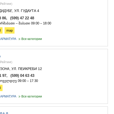
Рейтинг
)
АСПИНДЗ
АХАЛКАЛА
, УЛ. ГУДАУТА 4
ДИДУБЕ
АХАЛЦИХ
3 86, (599) 47 22 48
БОРЖОМИ
რშაბათი – შაბათი 09:00 – 18:00
НИНОЦМИ
АБАСТУМ
l
map
БАКУРИА
 АРМАТУРА
Все категории
ВАЛЕ
КВЕМО КАРТ
БОЛНИСИ
О
ГАРДАБАН
ДМАНИСИ
Рейтинг
)
ТЕТРИЦКА
, УЛ. ПЕИКРЕБИ 12
НЗОНА
МАРНЕУЛ
81 97, (599) 04 63 43
РУСТАВИ
ყოველდღე 09:00 – 17:30
ЦАЛКА
ШИДА КАРТ
l
ГОРИ
 АРМАТУРА
Все категории
КАСПИ
КАРЕЛИ
ХАШУРИ
ГРУЗИЯ