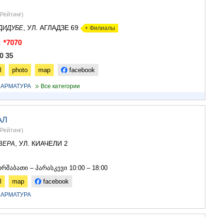
Рейтинг
)
, УЛ. АГЛАДЗЕ 69
ДИДУБЕ
+ Филиалы
*7070
:
0 35
l
photo
map
facebook
 АРМАТУРА
Все категории
АЛ
Рейтинг
)
, УЛ. КИАЧЕЛИ 2
ВЕРА
7
რშაბათი – პარასკევი 10:00 – 18:00
l
map
facebook
 АРМАТУРА