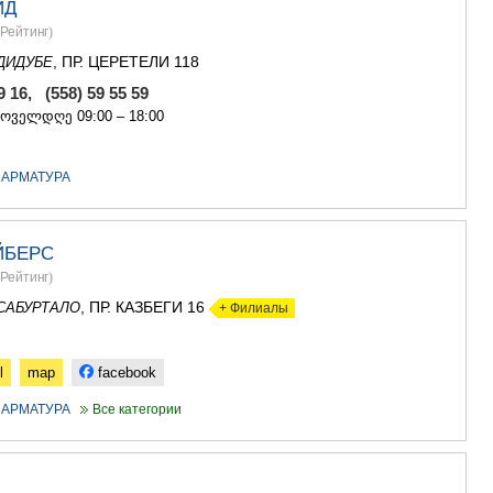
ЙД
ГУДАУРИ
АХАЛГОРИ
Рейтинг
)
РАЧА-ЛЕЧХ
, ПР. ЦЕРЕТЕЛИ 118
ДИДУБЕ
СВАНЕТИЯ
АМБРОЛА
29 16, (558) 59 55 59
ЛЕНТЕХИ
ყოველდღე 09:00 – 18:00
ОНИ
ЦАГЕРИ
 АРМАТУРА
МЕГРЕЛИЯ/
СВАНЕТИЯ
АБАША
ЗУГДИДИ
ЙБЕРС
МАРТВИЛ
Рейтинг
)
МЕСТИА
, ПР. КАЗБЕГИ 16
САБУРТАЛО
+ Филиалы
СЕНАКИ
ПОТИ
ЧХОРОЦК
l
map
facebook
ЦАЛЕНДЖ
ХОБИ
 АРМАТУРА
Все категории
АНАКЛИА
ДЖВАРИ
САМЦХЕ-ДЖ
АДИГЕНИ