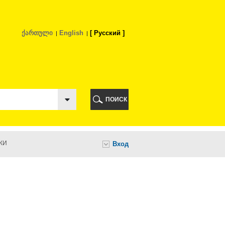
ქართული
English
Русский
РИ
ПОИСК
КИ
Вход
И
НИ
А
ИА