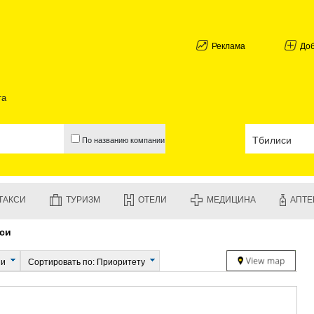
АБХАЗИЯ
ГАЛИ
АДЖАРИЯ
Реклама
До
БАТУМИ
КЕДА
КОБУЛЕТИ
та
ШУАХЕВИ
ХЕЛВАЧАУ
ХУЛО
По названию компании
ЧАКВИ
ГУРИЯ
ЛАНЧХУТИ
ОЗУРГЕТИ
ТАКСИ
ТУРИЗМ
ОТЕЛИ
МЕДИЦИНА
АПТЕ
ЧОХАТАУР
УРЕКИ
си
ИМЕРЕТИЯ
БАГДАТИ
ВАНИ
ии
Сортировать по: Приоритету
ЗЕСТАФО
ТЕРДЖОЛ
САМТРЕД