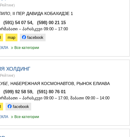
ГУДАУРИ
Рейтинг
)
АХАЛГОРИ
, II ПЕР. ДАВИДА КОБАХИДЗЕ 1
РАЧА-ЛЕЧХ
ЛИЛО
СВАНЕТИЯ
, (591) 54 07 54, (598) 00 21 15
АМБРОЛА
რშაბათი – პარასკევი 09:00 – 17:00
ЛЕНТЕХИ
l
map
facebook
ОНИ
ЦАГЕРИ
ЕКЛА
Все категории
МЕГРЕЛИЯ/
СВАНЕТИЯ
АБАША
ЗУГДИДИ
Я ХОЛДИНГ
МАРТВИЛ
Рейтинг
)
МЕСТИА
, НАБЕРЕЖНАЯ КОСМОНАВТОВ, РЫНОК ЕЛИАВА
УБЕ
СЕНАКИ
, (599) 92 58 59, (591) 80 76 01
ПОТИ
რშაბათი – პარასკევი 09:00 – 17:00, შაბათი 09:00 – 14:00
ЧХОРОЦК
ЦАЛЕНДЖ
l
facebook
ХОБИ
АНАКЛИА
ЕКЛА
Все категории
ДЖВАРИ
САМЦХЕ-ДЖ
АДИГЕНИ