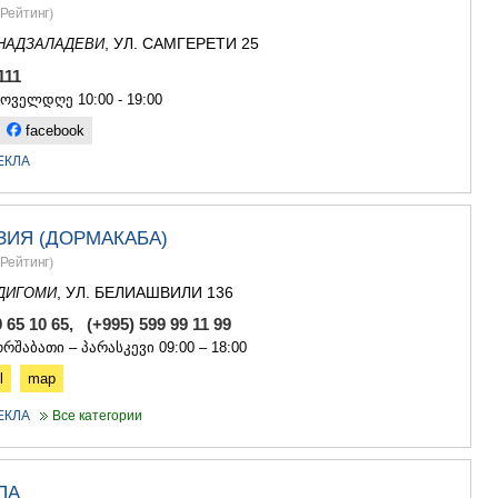
САЧХЕРЕ
Рейтинг
)
ТКИБУЛИ
, УЛ. САМГЕРЕТИ 25
НАДЗАЛАДЕВИ
КУТАИСИ
ЦКАЛТУБО
 111
ЧИАТУРА
ყოველდღე 10:00 - 19:00
ХАРАГАУЛ
facebook
ХОНИ
ЕКЛА
КАХЕТИЯ
АХМЕТА
ГУРДЖАА
ДЕДОПЛИ
ЗИЯ (ДОРМАКАБА)
ТЕЛАВИ
Рейтинг
)
ЛАГОДЕХИ
, УЛ. БЕЛИАШВИЛИ 136
ДИГОМИ
САГАРЕД
СИГНАГИ
9 65 10 65, (+995) 599 99 11 99
КВАРЕЛИ
რშაბათი – პარასკევი 09:00 – 18:00
ЦНОРИ
l
map
МЦХЕТА-МТ
ДУШЕТИ
ЕКЛА
Все категории
ТИАНЕТИ
МЦХЕТА
СТЕПАНЦМ
ПА