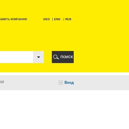
бавить компанию
GEO
ENG
RUS
РИ
ПОИСК
КИ
Вход
И
НИ
А
ИА