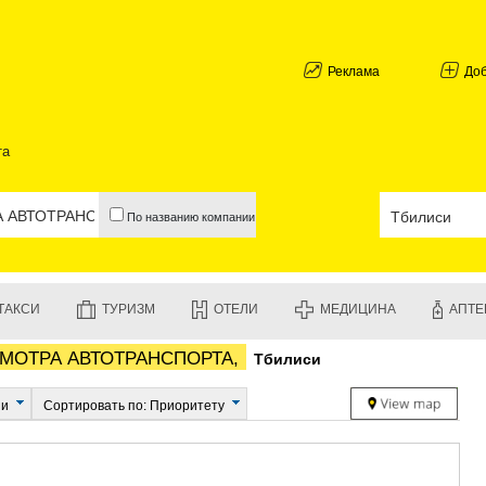
АБХАЗИЯ
ГАЛИ
АДЖАРИЯ
Реклама
До
БАТУМИ
КЕДА
КОБУЛЕТИ
та
ШУАХЕВИ
ХЕЛВАЧАУ
ХУЛО
По названию компании
ЧАКВИ
ГУРИЯ
ЛАНЧХУТИ
ОЗУРГЕТИ
ТАКСИ
ТУРИЗМ
ОТЕЛИ
МЕДИЦИНА
АПТЕ
ЧОХАТАУР
УРЕКИ
МОТРА АВТОТРАНСПОРТА,
Тбилиси
ИМЕРЕТИЯ
БАГДАТИ
ВАНИ
ии
Сортировать по: Приоритету
ЗЕСТАФО
ТЕРДЖОЛ
САМТРЕД