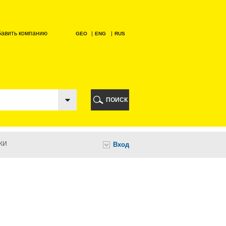
бавить компанию
GEO
ENG
RUS
РИ
ПОИСК
КИ
Вход
И
НИ
А
ИА