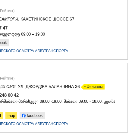
ГУДАУРИ
АХАЛГОРИ
Рейтинг
)
РАЧА-ЛЕЧХ
, КАХЕТИНСКОЕ ШОССЕ 67
СВАНЕТИЯ
САМГОРИ
АМБРОЛА
77 47
ЛЕНТЕХИ
ყოველდღე 09:00 – 19:00
ОНИ
book
ЦАГЕРИ
МЕГРЕЛИЯ/
ЧЕСКОГО ОСМОТРА АВТОТРАНСПОРТА
СВАНЕТИЯ
АБАША
ЗУГДИДИ
МАРТВИЛ
Рейтинг
)
МЕСТИА
СЕНАКИ
, УЛ. ДЖОРДЖА БАЛАНЧИНА 36
ДИГОМИ
+ Филиалы
ПОТИ
 248 00 42
ЧХОРОЦК
რშაბათი-პარასკევი 09:00 -19:00, შაბათი 09:00 - 18:00, კვირა
ЦАЛЕНДЖ
ХОБИ
АНАКЛИА
l
map
facebook
ДЖВАРИ
ЧЕСКОГО ОСМОТРА АВТОТРАНСПОРТА
САМЦХЕ-ДЖ
АДИГЕНИ