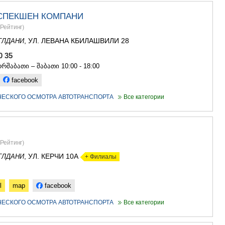
АСПИНДЗ
СПЕКШЕН КОМПАНИ
АХАЛКАЛА
Рейтинг
)
АХАЛЦИХ
БОРЖОМИ
, УЛ. ЛЕВАНА КБИЛАШВИЛИ 28
ГЛДАНИ
НИНОЦМИ
00 35
АБАСТУМ
რშაბათი – შაბათი 10:00 - 18:00
БАКУРИА
ВАЛЕ
facebook
КВЕМО КАРТ
ЧЕСКОГО ОСМОТРА АВТОТРАНСПОРТА
Все категории
БОЛНИСИ
ГАРДАБАН
ДМАНИСИ
ТЕТРИЦКА
МАРНЕУЛ
Рейтинг
)
РУСТАВИ
, УЛ. КЕРЧИ 10А
ГЛДАНИ
+ Филиалы
ЦАЛКА
ШИДА КАРТ
ГОРИ
l
map
facebook
КАСПИ
ЧЕСКОГО ОСМОТРА АВТОТРАНСПОРТА
Все категории
КАРЕЛИ
ХАШУРИ
ГРУЗИЯ