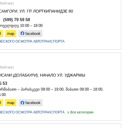
САЧХЕРЕ
Рейтинг
)
ТКИБУЛИ
, УЛ. ГР. ЛОРТКИПАНИДЗЕ 80
САМГОРИ
КУТАИСИ
ЦКАЛТУБО
, (599) 79 59 58
ЧИАТУРА
ყოველდღე 10:00 – 18:00
ХАРАГАУЛ
l
map
facebook
ХОНИ
ЧЕСКОГО ОСМОТРА АВТОТРАНСПОРТА
КАХЕТИЯ
АХМЕТА
ГУРДЖАА
ДЕДОПЛИ
ТЕЛАВИ
Рейтинг
)
ЛАГОДЕХИ
, НАЧАЛО УЛ. УДЖАРМЫ
ИСАНИ (ДОЛАБАУРИ)
САГАРЕД
СИГНАГИ
55 53
КВАРЕЛИ
რშაბათი – პარასკევი 09:00 – 19:00, შაბათი 09:00 – 18:00,
ЦНОРИ
5:00
МЦХЕТА-МТ
l
map
facebook
ДУШЕТИ
ТИАНЕТИ
ЧЕСКОГО ОСМОТРА АВТОТРАНСПОРТА
Все категории
МЦХЕТА
СТЕПАНЦМ