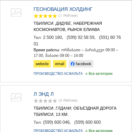
ТЕРДЖОЛА
ГЕОНОВАЦИЯ ХОЛДИНГ
САМТРЕДИА
(1
Рейтинг
)
САЧХЕРЕ
ТКИБУЛИ
ТБИЛИСИ.
, НАБЕРЕЖНАЯ
ДИДУБЕ
КУТАИСИ
КОСМОНАВТОВ, РЫНОК ЕЛИАВА
ЦКАЛТУБО
2 500 180
,
(599) 92 58 59
,
(591) 80 76
Тел:
ЧИАТУРА
01
ХАРАГАУЛИ
Время работы:
ორშაბათი – პარასკევი 09:00 –
ХОНИ
17:00, შაბათი 09:00 – 14:00
КАХЕТИЯ
website
email
facebook
АХМЕТА
ГУРДЖААНИ
ПРОИЗВОДСТВО АСФАЛЬТА
Все категории
ДЕДОПЛИСЦКАРО
ТЕЛАВИ
ЛАГОДЕХИ
Л ЭНД Л
САГАРЕДЖО
СИГНАГИ
(0
Рейтинг
)
КВАРЕЛИ
ТБИЛИСИ.
, ОБЪЕЗДНАЯ ДОРОГА
ГЛДАНИ
ЦНОРИ
ТБИЛИСИ, 13 КМ.
МЦХЕТА-МТИАНЕТИ
(599) 600 046
,
(599) 600 600
Тел:
ДУШЕТИ
ТИАНЕТИ
ПРОИЗВОДСТВО АСФАЛЬТА
Все категории