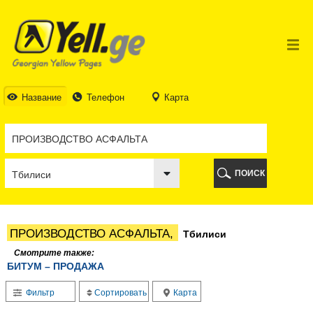
ТБИЛИСИ
ТБИЛИСИ
АБХАЗИЯ
ГАЛИ
АДЖАРИЯ
БАТУМИ
Название
Телефон
Карта
КЕДА
КОБУЛЕТИ
ШУАХЕВИ
ХЕЛВАЧАУРИ
ХУЛО
ПОИСК
ЧАКВИ
ГУРИЯ
ЛАНЧХУТИ
ОЗУРГЕТИ
ПРОИЗВОДСТВО АСФАЛЬТА,
Тбилиси
ЧОХАТАУРИ
УРЕКИ
Смотрите также:
БИТУМ – ПРОДАЖА
ИМЕРЕТИЯ
БАГДАТИ
Фильтр
Сортировать
Карта
ВАНИ
ЗЕСТАФОНИ