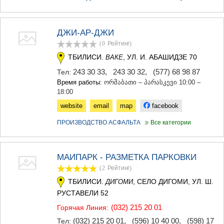
МЦХЕТА
СТЕПАНЦМИНДА (КАЗБЕГИ)
ГУДАУРИ
ДЖИ-АР-ДЖИ
АХАЛГОРИ
(0
Рейтинг
)
РАЧА-ЛЕЧХУМИ/НИЖНЯЯ
СВАНЕТИЯ
ТБИЛИСИ.
, УЛ. И. АБАШИДЗЕ 70
ВАКЕ
АМБРОЛАУРИ
243 30 33
,
243 30 32
,
(577) 68 98 87
Тел:
ЛЕНТЕХИ
Время работы:
ორშაბათი – პარასკევი 10:00 –
ОНИ
18:00
ЦАГЕРИ
website
email
map
facebook
МЕГРЕЛИЯ/ВЕРХНЯЯ
СВАНЕТИЯ
ПРОИЗВОДСТВО АСФАЛЬТА
Все категории
АБАША
ЗУГДИДИ
МАРТВИЛИ
МЕСТИА
МАИПАРК - РАЗМЕТКА ПАРКОВКИ
СЕНАКИ
(2
Рейтинг
)
ПОТИ
ТБИЛИСИ.
, СЕЛО ДИГОМИ, УЛ. Ш.
ДИГОМИ
ЧХОРОЦКУ
РУСТАВЕЛИ 52
ЦАЛЕНДЖИХА
ХОБИ
(032) 215 20 01
Горячая Линия:
АНАКЛИА
(032) 215 20 01
,
(596) 10 40 00
,
(598) 17
Тел: