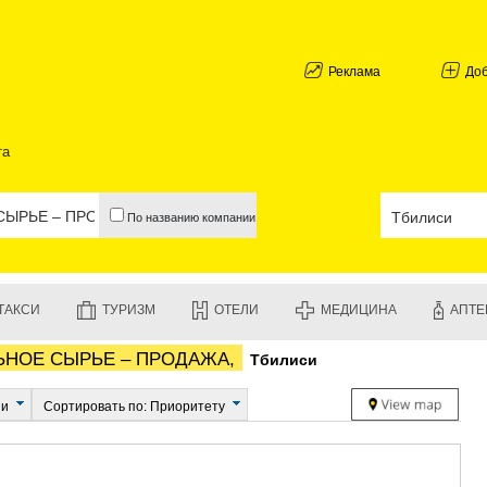
АБХАЗИЯ
ГАЛИ
АДЖАРИЯ
Реклама
До
БАТУМИ
КЕДА
КОБУЛЕТИ
та
ШУАХЕВИ
ХЕЛВАЧАУ
ХУЛО
По названию компании
ЧАКВИ
ГУРИЯ
ЛАНЧХУТИ
ОЗУРГЕТИ
ТАКСИ
ТУРИЗМ
ОТЕЛИ
МЕДИЦИНА
АПТЕ
ЧОХАТАУР
УРЕКИ
ЬНОЕ СЫРЬЕ – ПРОДАЖА,
Тбилиси
ИМЕРЕТИЯ
БАГДАТИ
ВАНИ
ии
Сортировать по: Приоритету
ЗЕСТАФО
ТЕРДЖОЛ
САМТРЕД