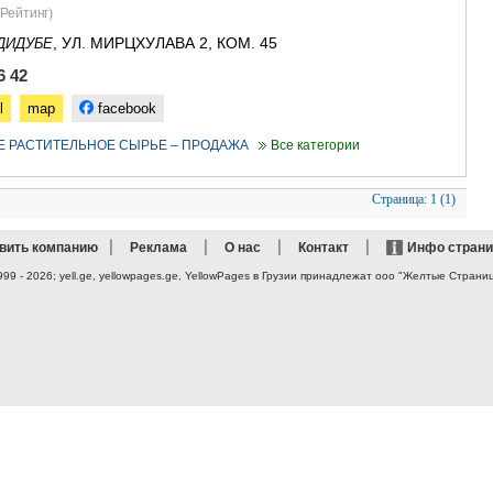
САЧХЕРЕ
Рейтинг
)
ТКИБУЛИ
, УЛ. МИРЦХУЛАВА 2, КОМ. 45
ДИДУБЕ
КУТАИСИ
ЦКАЛТУБО
6 42
ЧИАТУРА
l
map
facebook
ХАРАГАУЛ
ХОНИ
Е РАСТИТЕЛЬНОЕ СЫРЬЕ – ПРОДАЖА
Все категории
КАХЕТИЯ
АХМЕТА
Страница:
1 (1)
ГУРДЖАА
ДЕДОПЛИ
|
|
|
|
вить компанию
Реклама
О нас
Контакт
Инфо стран
ТЕЛАВИ
ЛАГОДЕХИ
999 - 2026; yell.ge, yellowpages.ge, YellowPages
в Грузии принадлежат ооо "Желтые Страни
САГАРЕД
СИГНАГИ
КВАРЕЛИ
ЦНОРИ
МЦХЕТА-МТ
ДУШЕТИ
ТИАНЕТИ
МЦХЕТА
СТЕПАНЦМ