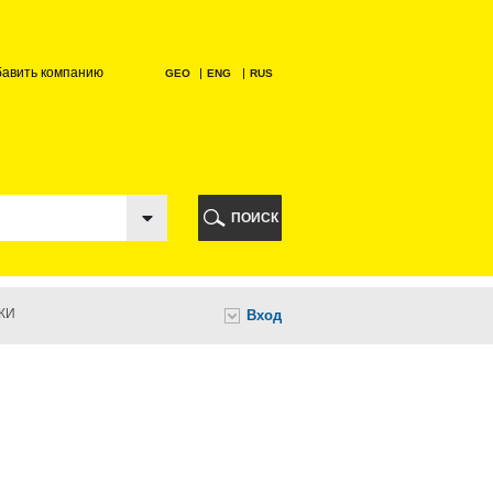
бавить компанию
GEO
ENG
RUS
РИ
ПОИСК
КИ
Вход
И
НИ
А
ИА