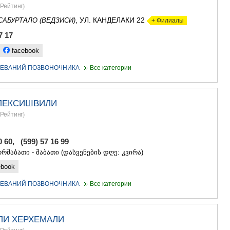
САЧХЕРЕ
Рейтинг
)
ТКИБУЛИ
, УЛ. КАНДЕЛАКИ 22
САБУРТАЛО (ВЕДЗИСИ)
+ Филиалы
КУТАИСИ
ЦКАЛТУБО
7 17
ЧИАТУРА
facebook
ХАРАГАУЛ
ХОНИ
ЛЕВАНИЙ ПОЗВОНОЧНИКА
Все категории
КАХЕТИЯ
АХМЕТА
ГУРДЖАА
ЛЕКСИШВИЛИ
ДЕДОПЛИ
Рейтинг
)
ТЕЛАВИ
ЛАГОДЕХИ
САГАРЕД
0 60, (599) 57 16 99
СИГНАГИ
ორშაბათი - შაბათი (დასვენების დღე: კვირა)
КВАРЕЛИ
ebook
ЦНОРИ
МЦХЕТА-МТ
ЛЕВАНИЙ ПОЗВОНОЧНИКА
Все категории
ДУШЕТИ
ТИАНЕТИ
МЦХЕТА
ЛИ ХЕРХЕМАЛИ
СТЕПАНЦМ