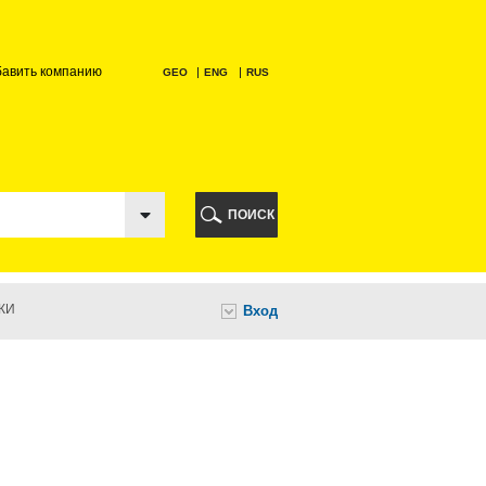
бавить компанию
GEO
ENG
RUS
РИ
ПОИСК
КИ
Вход
И
НИ
А
ИА