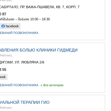
Рейтинг
)
ГУДАУРИ
АХАЛГОРИ
, ПР. ВАЖА-ПШАВЕЛА, КВ. 7, КОРП. 7
САБУРТАЛО
РАЧА-ЛЕЧХ
50 87
СВАНЕТИЯ
რშაბათი – შაბათი 10:00 – 19:30
АМБРОЛА
ЛЕНТЕХИ
facebook
ОНИ
ЛЕВАНИЙ ПОЗВОНОЧНИКА
ЦАГЕРИ
МЕГРЕЛИЯ/
СВАНЕТИЯ
АВЛЕНИЯ БОЛЬЮ КЛИНИКИ ГИДМЕДИ
АБАША
ЗУГДИДИ
Рейтинг
)
МАРТВИЛ
, УЛ. ЛЮБЛЯНА 2/6
ДИГОМИ
МЕСТИА
3 55
СЕНАКИ
ПОТИ
book
ЧХОРОЦК
ЦАЛЕНДЖ
ЛЕВАНИЙ ПОЗВОНОЧНИКА
Все категории
ХОБИ
АНАКЛИА
ДЖВАРИ
УАЛЬНОЙ ТЕРАПИИ ГИО
САМЦХЕ-ДЖ
Рейтинг
)
АДИГЕНИ