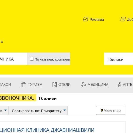
АБХАЗИЯ
ГАЛИ
АДЖАРИЯ
Реклама
До
БАТУМИ
КЕДА
КОБУЛЕТИ
та
ШУАХЕВИ
ХЕЛВАЧАУ
ХУЛО
По названию компании
ЧАКВИ
ГУРИЯ
ЛАНЧХУТИ
ОЗУРГЕТИ
ТАКСИ
ТУРИЗМ
ОТЕЛИ
МЕДИЦИНА
АПТЕ
ЧОХАТАУР
УРЕКИ
ЗВОНОЧНИКА,
Тбилиси
ИМЕРЕТИЯ
БАГДАТИ
ВАНИ
ии
Сортировать по: Приоритету
ЗЕСТАФО
ТЕРДЖОЛ
САМТРЕД
АЦИОННАЯ КЛИНИКА ДЖАБНИАШВИЛИ