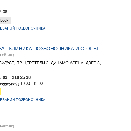
АСПИНДЗ
АХАЛКАЛА
8 38
АХАЛЦИХ
ebook
БОРЖОМИ
ЛЕВАНИЙ ПОЗВОНОЧНИКА
НИНОЦМИ
АБАСТУМ
БАКУРИА
ВАЛЕ
ВА - КЛИНИКА ПОЗВОНОЧНИКА И СТОПЫ
КВЕМО КАРТ
Рейтинг
)
БОЛНИСИ
, ПР. ЦЕРЕТЕЛИ 2, ДИНАМО АРЕНА, ДВЕР 5,
ДИДУБЕ
ГАРДАБАН
ДМАНИСИ
ТЕТРИЦКА
78 03, 218 25 38
МАРНЕУЛ
ყოველდღე 10:00 - 19:00
РУСТАВИ
ЦАЛКА
ЛЕВАНИЙ ПОЗВОНОЧНИКА
ШИДА КАРТ
ГОРИ
КАСПИ
КАРЕЛИ
ХАШУРИ
Рейтинг
)
ГРУЗИЯ