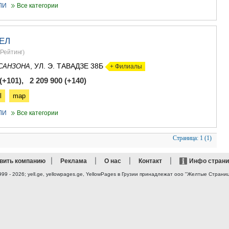
ЛИ
Все категории
ЕЛ
Рейтинг
)
, УЛ. Э. ТАВАДЗЕ 38Б
САНЗОНА
+ Филиалы
(+101), 2 209 900 (+140)
l
map
ЛИ
Все категории
Страница:
1 (1)
|
|
|
|
вить компанию
Реклама
О нас
Контакт
Инфо стран
999 - 2026; yell.ge, yellowpages.ge, YellowPages
в Грузии принадлежат ооо "Желтые Страни