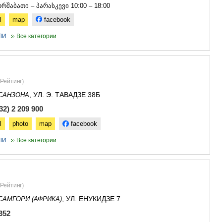
რშაბათი – პარასკევი 10:00 – 18:00
АСПИНДЗ
АХАЛКАЛА
l
map
facebook
АХАЛЦИХ
ЛИ
Все категории
БОРЖОМИ
НИНОЦМИ
АБАСТУМ
БАКУРИА
ВАЛЕ
Рейтинг
)
КВЕМО КАРТ
, УЛ. Э. ТАВАДЗЕ 38Б
САНЗОНА
БОЛНИСИ
2) 2 209 900
ГАРДАБАН
ДМАНИСИ
l
photo
map
facebook
ТЕТРИЦКА
МАРНЕУЛ
ЛИ
Все категории
РУСТАВИ
ЦАЛКА
ШИДА КАРТ
ГОРИ
Рейтинг
)
КАСПИ
, УЛ. ЕНУКИДЗЕ 7
САМГОРИ (АФРИКА)
КАРЕЛИ
ХАШУРИ
352
ГРУЗИЯ