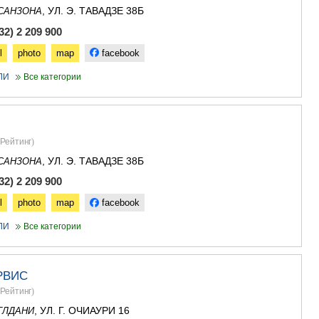
САЧХЕРЕ
, УЛ. Э. ТАВАДЗЕ 38Б
САНЗОНА
ТКИБУЛИ
2) 2 209 900
КУТАИСИ
ЦКАЛТУБО
l
photo
map
facebook
ЧИАТУРА
ХАРАГАУЛ
ЛИ
Все категории
ХОНИ
КАХЕТИЯ
АХМЕТА
ГУРДЖАА
Рейтинг
)
ДЕДОПЛИ
, УЛ. Э. ТАВАДЗЕ 38Б
САНЗОНА
ТЕЛАВИ
ЛАГОДЕХИ
2) 2 209 900
САГАРЕД
l
photo
map
facebook
СИГНАГИ
КВАРЕЛИ
ЛИ
Все категории
ЦНОРИ
МЦХЕТА-МТ
ДУШЕТИ
РВИС
ТИАНЕТИ
Рейтинг
)
МЦХЕТА
СТЕПАНЦМ
, УЛ. Г. ОЧИАУРИ 16
ГЛДАНИ