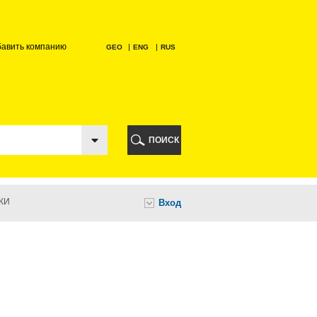
бавить компанию
GEO
ENG
RUS
РИ
ПОИСК
КИ
Вход
И
НИ
А
ИА