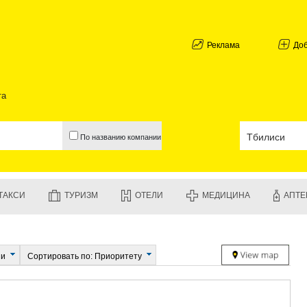
АБХАЗИЯ
ГАЛИ
АДЖАРИЯ
Реклама
До
БАТУМИ
КЕДА
КОБУЛЕТИ
та
ШУАХЕВИ
ХЕЛВАЧАУ
ХУЛО
По названию компании
ЧАКВИ
ГУРИЯ
ЛАНЧХУТИ
ОЗУРГЕТИ
ТАКСИ
ТУРИЗМ
ОТЕЛИ
МЕДИЦИНА
АПТЕ
ЧОХАТАУР
УРЕКИ
ИМЕРЕТИЯ
БАГДАТИ
ВАНИ
ии
Сортировать по: Приоритету
ЗЕСТАФО
ТЕРДЖОЛ
САМТРЕД