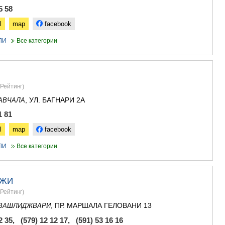
ГУДАУРИ
5 58
АХАЛГОРИ
РАЧА-ЛЕЧХ
l
map
facebook
СВАНЕТИЯ
ЛИ
Все категории
АМБРОЛА
ЛЕНТЕХИ
ОНИ
ЦАГЕРИ
МЕГРЕЛИЯ/
Рейтинг
)
СВАНЕТИЯ
, УЛ. БАГНАРИ 2А
АВЧАЛА
АБАША
ЗУГДИДИ
1 81
МАРТВИЛ
l
map
facebook
МЕСТИА
СЕНАКИ
ЛИ
Все категории
ПОТИ
ЧХОРОЦК
ЦАЛЕНДЖ
ДЖИ
ХОБИ
АНАКЛИА
Рейтинг
)
ДЖВАРИ
, ПР. МАРШАЛА ГЕЛОВАНИ 13
ВАШЛИДЖВАРИ
САМЦХЕ-ДЖ
2 35, (579) 12 12 17, (591) 53 16 16
АДИГЕНИ