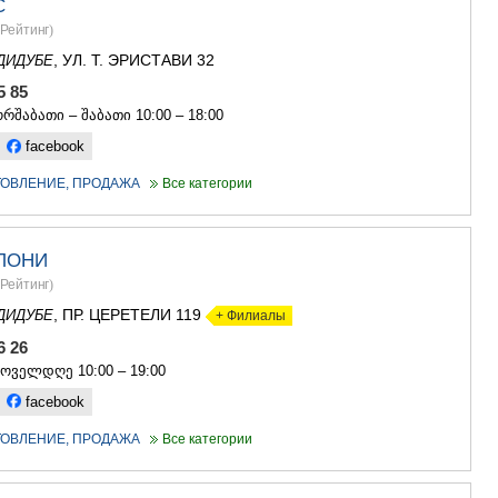
С
АСПИНДЗ
Рейтинг
)
АХАЛКАЛА
, УЛ. Т. ЭРИСТАВИ 32
ДИДУБЕ
АХАЛЦИХ
БОРЖОМИ
85 85
НИНОЦМИ
რშაბათი – შაბათი 10:00 – 18:00
АБАСТУМ
facebook
БАКУРИА
ВАЛЕ
ОТОВЛЕНИЕ, ПРОДАЖА
Все категории
КВЕМО КАРТ
БОЛНИСИ
ГАРДАБАН
ЛОНИ
ДМАНИСИ
Рейтинг
)
ТЕТРИЦКА
МАРНЕУЛ
, ПР. ЦЕРЕТЕЛИ 119
ДИДУБЕ
+ Филиалы
РУСТАВИ
26 26
ЦАЛКА
ყოველდღე 10:00 – 19:00
ШИДА КАРТ
facebook
ГОРИ
КАСПИ
ОТОВЛЕНИЕ, ПРОДАЖА
Все категории
КАРЕЛИ
ХАШУРИ
ГРУЗИЯ