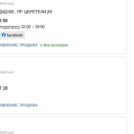
САЧХЕРЕ
Рейтинг
)
ТКИБУЛИ
, ПР. ЦЕРЕТЕЛИ 89
ДИДУБЕ
КУТАИСИ
ЦКАЛТУБО
33 88
ЧИАТУРА
ყოველდღე 10:00 – 19:00
ХАРАГАУЛ
facebook
ХОНИ
КАХЕТИЯ
ОТОВЛЕНИЕ, ПРОДАЖА
Все категории
АХМЕТА
ГУРДЖАА
ДЕДОПЛИ
ТЕЛАВИ
Рейтинг
)
ЛАГОДЕХИ
САГАРЕД
СИГНАГИ
7 18
КВАРЕЛИ
ЦНОРИ
МЦХЕТА-МТ
ОТОВЛЕНИЕ, ПРОДАЖА
ДУШЕТИ
ТИАНЕТИ
МЦХЕТА
СТЕПАНЦМ
Рейтинг
)