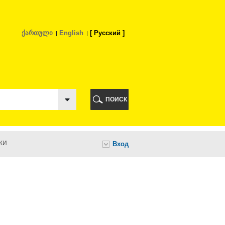
ქართული
English
Русский
РИ
ПОИСК
КИ
Вход
И
НИ
А
ИА