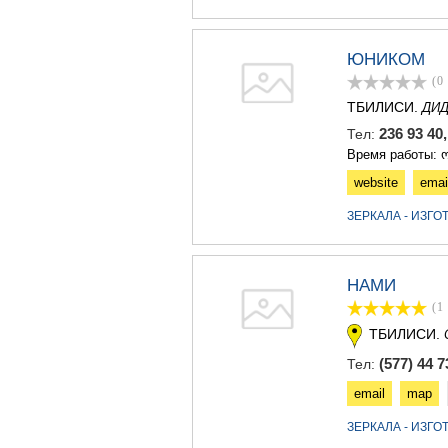
ЮНИКОМ
(0
ТБИЛИСИ.
ДИД
236 93 40
Тел:
Время работы: ო
website
emai
ЗЕРКАЛА - ИЗГ
НАМИ
(1
ТБИЛИСИ.
(577) 44 7
Тел:
email
map
ЗЕРКАЛА - ИЗГ