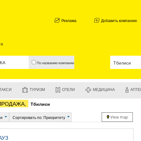
АБХАЗИЯ
ГАЛИ
АДЖАРИЯ
Реклама
Добавить компанию
БАТУМИ
КЕДА
КОБУЛЕТИ
та
ШУАХЕВИ
ХЕЛВАЧАУ
ХУЛО
По названию компании
ЧАКВИ
ГУРИЯ
ЛАНЧХУТИ
ОЗУРГЕТИ
ТАКСИ
ТУРИЗМ
ОТЕЛИ
МЕДИЦИНА
АПТЕ
ЧОХАТАУР
УРЕКИ
 ПРОДАЖА,
Тбилиси
ИМЕРЕТИЯ
БАГДАТИ
ВАНИ
ии
Сортировать по: Приоритету
ЗЕСТАФО
ТЕРДЖОЛ
САМТРЕД
АУЗ