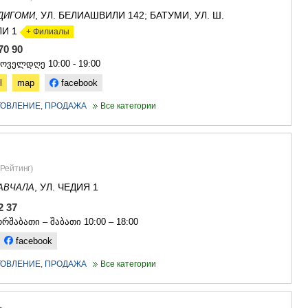
ГУДАУРИ
, УЛ. БЕЛИАШВИЛИ 142; БАТУМИ, УЛ. Ш.
ДИГОМИ
АХАЛГОРИ
РАЧА-ЛЕЧХ
И 1
+ Филиалы
СВАНЕТИЯ
 70 90
АМБРОЛА
ყოველდღე 10:00 - 19:00
ЛЕНТЕХИ
l
map
facebook
ОНИ
ЦАГЕРИ
ОТОВЛЕНИЕ, ПРОДАЖА
Все категории
МЕГРЕЛИЯ/
СВАНЕТИЯ
АБАША
ЗУГДИДИ
МАРТВИЛ
Рейтинг
)
МЕСТИА
, УЛ. ЧЕДИЯ 1
АВЧАЛА
СЕНАКИ
22 37
ПОТИ
ЧХОРОЦК
რშაბათი – შაბათი 10:00 – 18:00
ЦАЛЕНДЖ
facebook
ХОБИ
АНАКЛИА
ОТОВЛЕНИЕ, ПРОДАЖА
Все категории
ДЖВАРИ
САМЦХЕ-ДЖ
АДИГЕНИ