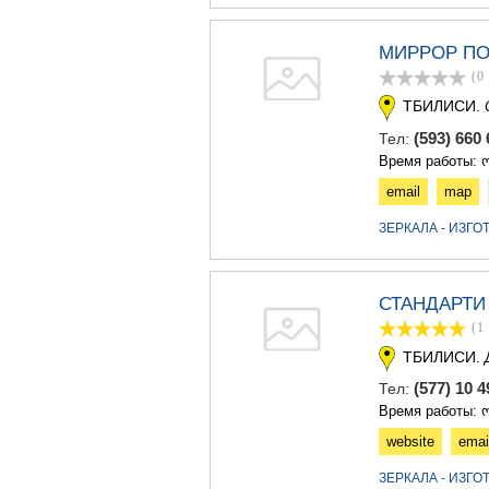
МИРРОР П
(0
ТБИЛИСИ.
(593) 66
Тел:
Время работы: ო
email
map
ЗЕРКАЛА - ИЗГ
СТАНДАРТИ
(1
ТБИЛИСИ.
(577) 10 
Тел:
Время работы: ო
website
emai
ЗЕРКАЛА - ИЗГ