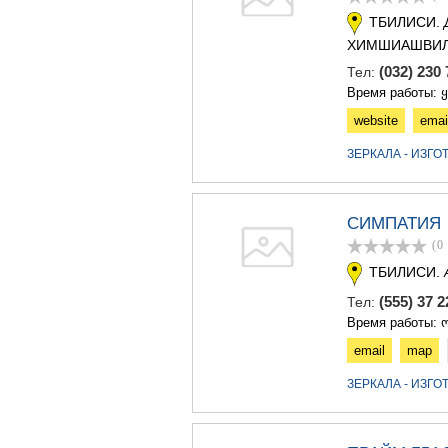
ТБИЛИСИ.
ХИМШИАШВИЛ
(032) 230
Тел:
Время работы: 
website
emai
ЗЕРКАЛА - ИЗГ
СИМПАТИЯ
(0
ТБИЛИСИ.
(555) 37 
Тел:
Время работы: ო
email
map
ЗЕРКАЛА - ИЗГ