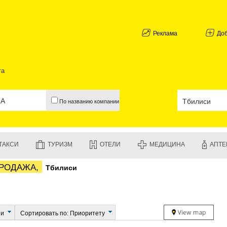
АБХАЗИЯ
ГАЛИ
АДЖАРИЯ
Реклама
До
БАТУМИ
КЕДА
КОБУЛЕТИ
та
ШУАХЕВИ
ХЕЛВАЧАУ
ХУЛО
По названию компании
ЧАКВИ
ГУРИЯ
ЛАНЧХУТИ
ОЗУРГЕТИ
ТАКСИ
ТУРИЗМ
ОТЕЛИ
МЕДИЦИНА
АПТЕ
ЧОХАТАУР
УРЕКИ
ПРОДАЖА,
Тбилиси
ИМЕРЕТИЯ
БАГДАТИ
ВАНИ
ЗЕСТАФО
ТЕРДЖОЛ
ии
Сортировать по: Приоритету
САМТРЕД