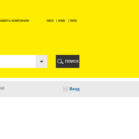
бавить компанию
GEO
ENG
RUS
РИ
ПОИСК
КИ
Вход
И
НИ
А
ИА