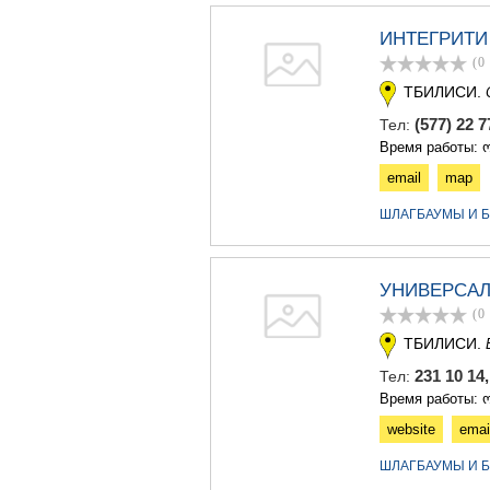
ИНТЕГРИТИ
(0
ТБИЛИСИ.
(577) 22 
Тел:
Время работы: ო
email
map
ШЛАГБАУМЫ И Б
УНИВЕРСА
(0
ТБИЛИСИ.
231 10 14
Тел:
Время работы: ო
website
emai
ШЛАГБАУМЫ И Б