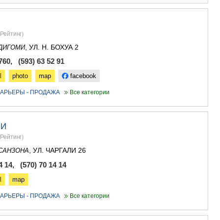
АСПИНДЗ
АХАЛКАЛА
АХАЛЦИХ
Рейтинг
)
БОРЖОМИ
, УЛ. Н. БОХУА 2
ДИГОМИ
НИНОЦМИ
АБАСТУМ
760, (593) 63 52 91
БАКУРИА
l
photo
map
facebook
ВАЛЕ
КВЕМО КАРТ
АРЬЕРЫ - ПРОДАЖА
Все категории
БОЛНИСИ
ГАРДАБАН
ДМАНИСИ
НИ
ТЕТРИЦКА
Рейтинг
)
МАРНЕУЛ
РУСТАВИ
, УЛ. ЧАРГАЛИ 26
САНЗОНА
ЦАЛКА
4 14, (570) 70 14 14
ШИДА КАРТ
l
map
ГОРИ
КАСПИ
АРЬЕРЫ - ПРОДАЖА
Все категории
КАРЕЛИ
ХАШУРИ
ГРУЗИЯ