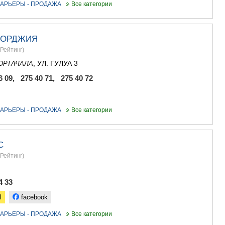
ГУДАУРИ
АРЬЕРЫ - ПРОДАЖА
Все категории
АХАЛГОРИ
РАЧА-ЛЕЧХ
СВАНЕТИЯ
ЖОРДЖИЯ
АМБРОЛА
Рейтинг
)
ЛЕНТЕХИ
ОНИ
, УЛ. ГУЛУА 3
ОРТАЧАЛА
ЦАГЕРИ
6 09, 275 40 71, 275 40 72
МЕГРЕЛИЯ/
СВАНЕТИЯ
АБАША
АРЬЕРЫ - ПРОДАЖА
Все категории
ЗУГДИДИ
МАРТВИЛ
МЕСТИА
СЕНАКИ
С
ПОТИ
Рейтинг
)
ЧХОРОЦК
ЦАЛЕНДЖ
4 33
ХОБИ
АНАКЛИА
l
facebook
ДЖВАРИ
САМЦХЕ-ДЖ
АРЬЕРЫ - ПРОДАЖА
Все категории
АДИГЕНИ