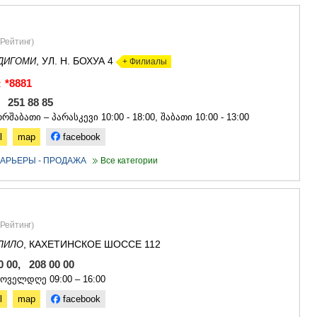
САЧХЕРЕ
ТКИБУЛИ
КУТАИСИ
Рейтинг
)
ЦКАЛТУБО
, УЛ. Н. БОХУА 4
ЧИАТУРА
ДИГОМИ
+ Филиалы
ХАРАГАУЛ
*8881
:
ХОНИ
, 251 88 85
КАХЕТИЯ
რშაბათი – პარასკევი 10:00 - 18:00, შაბათი 10:00 - 13:00
АХМЕТА
ГУРДЖАА
l
map
facebook
ДЕДОПЛИ
АРЬЕРЫ - ПРОДАЖА
Все категории
ТЕЛАВИ
ЛАГОДЕХИ
САГАРЕД
СИГНАГИ
КВАРЕЛИ
Рейтинг
)
ЦНОРИ
, КАХЕТИНСКОЕ ШОССЕ 112
ЛИЛО
МЦХЕТА-МТ
00 00, 208 00 00
ДУШЕТИ
ТИАНЕТИ
ყოველდღე 09:00 – 16:00
МЦХЕТА
l
map
facebook
СТЕПАНЦМ