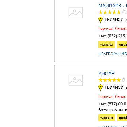
МАИПАРК -
(2
ТБИЛИСИ.
Горячая Линия
(032) 215 
Тел:
website
emai
ШЛАГБАУМЫ И Б
АНСАР
(1
ТБИЛИСИ.
Горячая Линия
(577) 00 
Тел:
Время работы: ო
website
emai