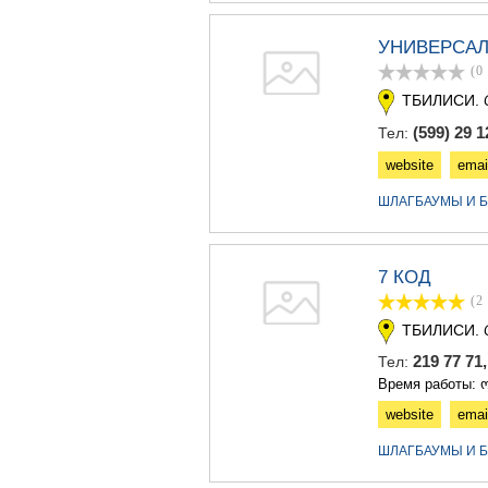
УНИВЕРСАЛ
(0
ТБИЛИСИ.
(599) 29 1
Тел:
website
emai
ШЛАГБАУМЫ И Б
7 КОД
(2
ТБИЛИСИ.
219 77 71
Тел:
Время работы: ო
website
emai
ШЛАГБАУМЫ И Б