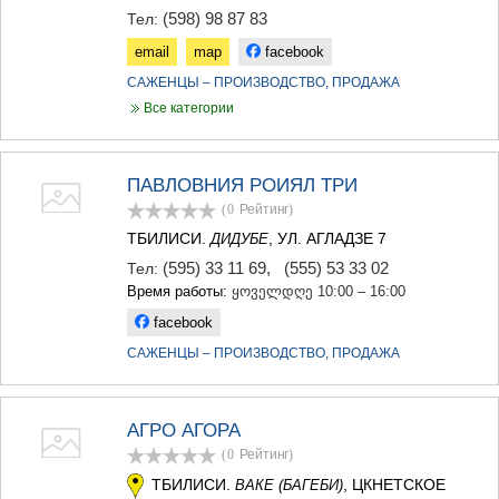
ДЖВАРИ
(598) 98 87 83
Тел:
САМЦХЕ-ДЖАВАХЕТИ
email
map
facebook
АДИГЕНИ
АСПИНДЗА
САЖЕНЦЫ – ПРОИЗВОДСТВО, ПРОДАЖА
АХАЛКАЛАКИ
Все категории
АХАЛЦИХЕ
БОРЖОМИ
НИНОЦМИНДА
ПАВЛОВНИЯ РОИЯЛ ТРИ
АБАСТУМАНИ
БАКУРИАНИ
(0
Рейтинг
)
ВАЛЕ
ТБИЛИСИ.
, УЛ. АГЛАДЗЕ 7
ДИДУБЕ
КВЕМО КАРТЛИ
(595) 33 11 69
,
(555) 53 33 02
Тел:
БОЛНИСИ
Время работы:
ყოველდღე 10:00 – 16:00
ГАРДАБАНИ
facebook
ДМАНИСИ
ТЕТРИЦКАРО
САЖЕНЦЫ – ПРОИЗВОДСТВО, ПРОДАЖА
МАРНЕУЛИ
РУСТАВИ
ЦАЛКА
АГРО АГОРА
ШИДА КАРТЛИ
(0
Рейтинг
)
ГОРИ
ТБИЛИСИ.
, ЦКНЕТСКОЕ
ВАКЕ (БАГЕБИ)
КАСПИ