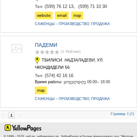
(599) 76 12 13
,
(599) 71 10 30
Тел:
website
email
map
САЖЕНЦЫ – ПРОИЗВОДСТВО, ПРОДАЖА
ПАДЕМИ
(0
Рейтинг
)
ТБИЛИСИ.
, УЛ.
НАДЗАЛАДЕВИ
ЧКОНДИДЕЛИ 56
(574) 42 16 16
Тел:
Время работы:
ყოველდღე 09:00– 18:00
map
САЖЕНЦЫ – ПРОИЗВОДСТВО, ПРОДАЖА
Страница:
1 (1)
1
© 1999 - 2026; yell.ge, yellowpages.ge, YellowPages
в Грузии принадлежат ооо "Желтые