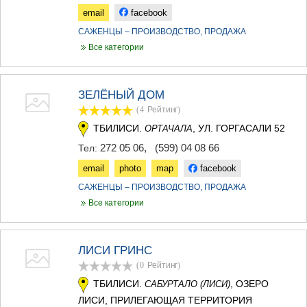
МЦХЕТА
email
facebook
СТЕПАНЦМИНДА (КАЗБЕГИ)
САЖЕНЦЫ – ПРОИЗВОДСТВО, ПРОДАЖА
ГУДАУРИ
Все категории
АХАЛГОРИ
РАЧА-ЛЕЧХУМИ/НИЖНЯЯ
СВАНЕТИЯ
АМБРОЛАУРИ
ЗЕЛЁНЫЙ ДОМ
ЛЕНТЕХИ
(4
Рейтинг
)
ОНИ
ТБИЛИСИ.
, УЛ. ГОРГАСАЛИ 52
ОРТАЧАЛА
ЦАГЕРИ
МЕГРЕЛИЯ/ВЕРХНЯЯ
272 05 06
,
(599) 04 08 66
Тел:
СВАНЕТИЯ
email
photo
map
facebook
АБАША
ЗУГДИДИ
САЖЕНЦЫ – ПРОИЗВОДСТВО, ПРОДАЖА
МАРТВИЛИ
Все категории
МЕСТИА
СЕНАКИ
ПОТИ
ЛИСИ ГРИНС
ЧХОРОЦКУ
(0
Рейтинг
)
ЦАЛЕНДЖИХА
ХОБИ
ТБИЛИСИ.
, ОЗЕРО
САБУРТАЛО (ЛИСИ)
АНАКЛИА
ЛИСИ, ПРИЛЕГАЮЩАЯ ТЕРРИТОРИЯ