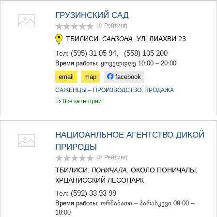
ТЕРДЖОЛА
ГРУЗИНСКИЙ САД
САМТРЕДИА
(0
Рейтинг
)
САЧХЕРЕ
ТКИБУЛИ
ТБИЛИСИ.
, УЛ. ЛИАХВИ 23
САНЗОНА
КУТАИСИ
(595) 31 05 94
,
(558) 105 200
Тел:
ЦКАЛТУБО
Время работы:
ყოველდღე 10:00 – 20:00
ЧИАТУРА
ХАРАГАУЛИ
email
map
facebook
ХОНИ
САЖЕНЦЫ – ПРОИЗВОДСТВО, ПРОДАЖА
КАХЕТИЯ
Все категории
АХМЕТА
ГУРДЖААНИ
ДЕДОПЛИСЦКАРО
НАЦИОАНЛЬНОЕ АГЕНТСТВО ДИКОЙ
ТЕЛАВИ
ЛАГОДЕХИ
ПРИРОДЫ
САГАРЕДЖО
(0
Рейтинг
)
СИГНАГИ
ТБИЛИСИ.
, ОКОЛО ПОНИЧАЛЫ,
ПОНИЧАЛА
КВАРЕЛИ
КРЦАНИССКИЙ ЛЕСОПАРК
ЦНОРИ
(592) 33 93 99
Тел:
МЦХЕТА-МТИАНЕТИ
Время работы:
ორშაბათი – პარასკევი 09:00 –
ДУШЕТИ
18:00
ТИАНЕТИ