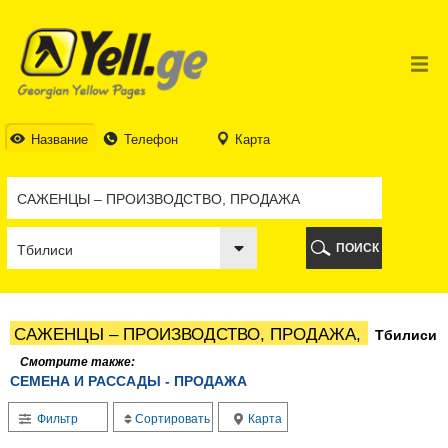
ТБИЛИСИ
ТБИЛИСИ
АБХАЗИЯ
ГАЛИ
АДЖАРИЯ
БАТУМИ
Название
Телефон
Карта
КЕДА
КОБУЛЕТИ
ШУАХЕВИ
ХЕЛВАЧАУРИ
ХУЛО
ПОИСК
ЧАКВИ
ГУРИЯ
ЛАНЧХУТИ
ОЗУРГЕТИ
САЖЕНЦЫ – ПРОИЗВОДСТВО, ПРОДАЖА,
Тбилиси
ЧОХАТАУРИ
УРЕКИ
Смотрите также:
СЕМЕНА И РАССАДЫ - ПРОДАЖА
ИМЕРЕТИЯ
БАГДАТИ
Фильтр
Сортировать
Карта
ВАНИ
ЗЕСТАФОНИ