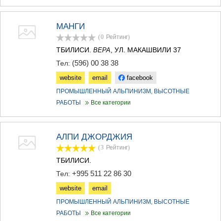
ДЖВАРИ
САМЦХЕ-ДЖАВАХЕТИ
АДИГЕНИ
МАНГИ
АСПИНДЗА
(0
Рейтинг
)
АХАЛКАЛАКИ
ТБИЛИСИ.
, УЛ. МАКАШВИЛИ 37
ВЕРА
АХАЛЦИХЕ
(596) 00 38 38
БОРЖОМИ
Тел:
НИНОЦМИНДА
website
email
facebook
АБАСТУМАНИ
ПРОМЫШЛЕННЫЙ АЛЬПИНИЗМ, ВЫСОТНЫЕ
БАКУРИАНИ
ВАЛЕ
РАБОТЫ
Все категории
КВЕМО КАРТЛИ
БОЛНИСИ
ГАРДАБАНИ
АЛПИ ДЖОРДЖИЯ
ДМАНИСИ
(3
Рейтинг
)
ТЕТРИЦКАРО
ТБИЛИСИ.
МАРНЕУЛИ
+995 511 22 86 30
РУСТАВИ
Тел:
ЦАЛКА
website
email
ШИДА КАРТЛИ
ПРОМЫШЛЕННЫЙ АЛЬПИНИЗМ, ВЫСОТНЫЕ
ГОРИ
РАБОТЫ
Все категории
КАСПИ