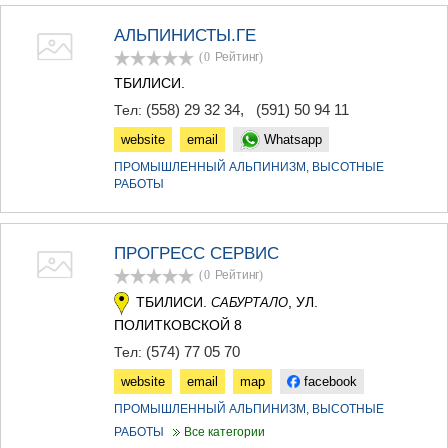
МЦХЕТА
АЛЬПИНИСТЫ.ГЕ
СТЕПАНЦМИНДА (КАЗБЕГИ)
ГУДАУРИ
(0
Рейтинг
)
АХАЛГОРИ
ТБИЛИСИ.
РАЧА-ЛЕЧХУМИ/НИЖНЯЯ
(558) 29 32 34
,
(591) 50 94 11
Тел:
СВАНЕТИЯ
АМБРОЛАУРИ
website
email
Whatsapp
ЛЕНТЕХИ
ПРОМЫШЛЕННЫЙ АЛЬПИНИЗМ, ВЫСОТНЫЕ
ОНИ
РАБОТЫ
ЦАГЕРИ
МЕГРЕЛИЯ/ВЕРХНЯЯ
СВАНЕТИЯ
ПРОГРЕСС СЕРВИС
АБАША
ЗУГДИДИ
(0
Рейтинг
)
МАРТВИЛИ
ТБИЛИСИ.
, УЛ.
САБУРТАЛО
МЕСТИА
ПОЛИТКОВСКОЙ 8
СЕНАКИ
(574) 77 05 70
ПОТИ
Тел:
ЧХОРОЦКУ
website
email
map
facebook
ЦАЛЕНДЖИХА
ПРОМЫШЛЕННЫЙ АЛЬПИНИЗМ, ВЫСОТНЫЕ
ХОБИ
АНАКЛИА
РАБОТЫ
Все категории