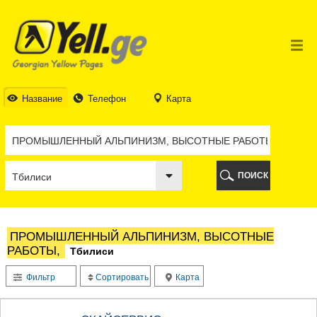
ТБИЛИСИ
ТБИЛИСИ
АБХАЗИЯ
ГАЛИ
АДЖАРИЯ
БАТУМИ
Название
Телефон
Карта
КЕДА
КОБУЛЕТИ
ШУАХЕВИ
ХЕЛВАЧАУРИ
ХУЛО
ПОИСК
ЧАКВИ
ГУРИЯ
ЛАНЧХУТИ
ОЗУРГЕТИ
ПРОМЫШЛЕННЫЙ АЛЬПИНИЗМ, ВЫСОТНЫЕ
ЧОХАТАУРИ
РАБОТЫ,
Тбилиси
УРЕКИ
ИМЕРЕТИЯ
Фильтр
Сортировать
Карта
БАГДАТИ
ВАНИ
ЗЕСТАФОНИ