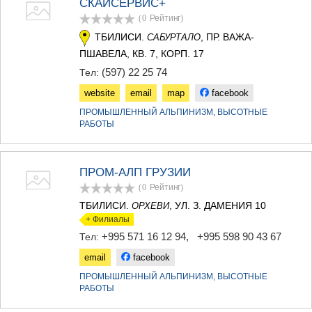
СКАЙСЕРВИС+
ТЕРДЖОЛА
(0
Рейтинг
)
САМТРЕДИА
ТБИЛИСИ.
, ПР. ВАЖА-
САБУРТАЛО
САЧХЕРЕ
ТКИБУЛИ
ПШАВЕЛА, КВ. 7, КОРП. 17
КУТАИСИ
(597) 22 25 74
Тел:
ЦКАЛТУБО
website
email
map
facebook
ЧИАТУРА
ХАРАГАУЛИ
ПРОМЫШЛЕННЫЙ АЛЬПИНИЗМ, ВЫСОТНЫЕ
ХОНИ
РАБОТЫ
КАХЕТИЯ
АХМЕТА
ГУРДЖААНИ
ПРОМ-АЛП ГРУЗИИ
ДЕДОПЛИСЦКАРО
(0
Рейтинг
)
ТЕЛАВИ
ТБИЛИСИ.
, УЛ. З. ДАМЕНИЯ 10
ОРХЕВИ
ЛАГОДЕХИ
+ Филиалы
САГАРЕДЖО
+995 571 16 12 94
,
+995 598 90 43 67
Тел:
СИГНАГИ
КВАРЕЛИ
email
facebook
ЦНОРИ
ПРОМЫШЛЕННЫЙ АЛЬПИНИЗМ, ВЫСОТНЫЕ
МЦХЕТА-МТИАНЕТИ
РАБОТЫ
ДУШЕТИ
ТИАНЕТИ