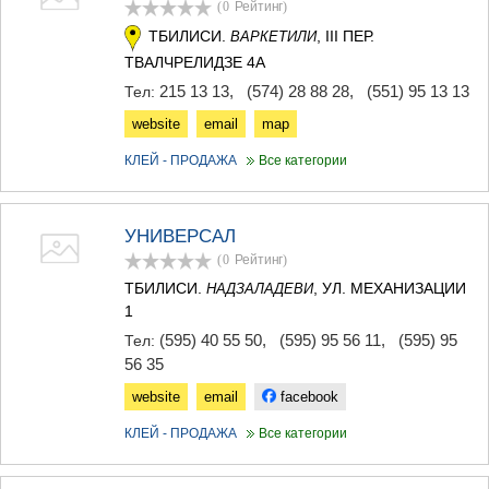
(0
Рейтинг
)
ТЕРДЖОЛА
ТБИЛИСИ.
, III ПЕР.
ВАРКЕТИЛИ
САМТРЕДИА
САЧХЕРЕ
ТВАЛЧРЕЛИДЗЕ 4А
ТКИБУЛИ
215 13 13
,
(574) 28 88 28
,
(551) 95 13 13
Тел:
КУТАИСИ
website
email
map
ЦКАЛТУБО
ЧИАТУРА
КЛЕЙ - ПРОДАЖА
Все категории
ХАРАГАУЛИ
ХОНИ
КАХЕТИЯ
УНИВЕРСАЛ
АХМЕТА
(0
Рейтинг
)
ГУРДЖААНИ
ДЕДОПЛИСЦКАРО
ТБИЛИСИ.
, УЛ. МЕХАНИЗАЦИИ
НАДЗАЛАДЕВИ
ТЕЛАВИ
1
ЛАГОДЕХИ
(595) 40 55 50
,
(595) 95 56 11
,
(595) 95
Тел:
САГАРЕДЖО
56 35
СИГНАГИ
КВАРЕЛИ
website
email
facebook
ЦНОРИ
КЛЕЙ - ПРОДАЖА
Все категории
МЦХЕТА-МТИАНЕТИ
ДУШЕТИ
ТИАНЕТИ