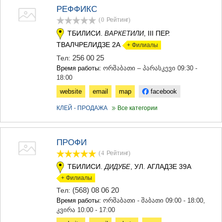
МЦХЕТА
РЕФФИКС
СТЕПАНЦМИНДА (КАЗБЕГИ)
(0
Рейтинг
)
ГУДАУРИ
ТБИЛИСИ.
, III ПЕР.
ВАРКЕТИЛИ
АХАЛГОРИ
ТВАЛЧРЕЛИДЗЕ 2А
+ Филиалы
РАЧА-ЛЕЧХУМИ/НИЖНЯЯ
СВАНЕТИЯ
256 00 25
Тел:
АМБРОЛАУРИ
Время работы:
ორშაბათი – პარასკევი 09:30 -
ЛЕНТЕХИ
18:00
ОНИ
website
email
map
facebook
ЦАГЕРИ
МЕГРЕЛИЯ/ВЕРХНЯЯ
КЛЕЙ - ПРОДАЖА
Все категории
СВАНЕТИЯ
АБАША
ЗУГДИДИ
ПРОФИ
МАРТВИЛИ
(4
Рейтинг
)
МЕСТИА
СЕНАКИ
ТБИЛИСИ.
, УЛ. АГЛАДЗЕ 39А
ДИДУБЕ
ПОТИ
+ Филиалы
ЧХОРОЦКУ
(568) 08 06 20
Тел:
ЦАЛЕНДЖИХА
Время работы:
ორშაბათი - შაბათი 09:00 - 18:00,
ХОБИ
კვირა 10:00 - 17:00
АНАКЛИА