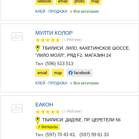
website
email
photo
map
ДЖВАРИ
САМЦХЕ-ДЖАВАХЕТИ
КЛЕЙ - ПРОДАЖА
Все категории
АДИГЕНИ
АСПИНДЗА
АХАЛКАЛАКИ
МУЛТИ КОЛОР
АХАЛЦИХЕ
БОРЖОМИ
(1
Рейтинг
)
НИНОЦМИНДА
ТБИЛИСИ.
, КАХЕТИНСКОЕ ШОССЕ,
ЛИЛО
АБАСТУМАНИ
"ЛИЛО МОЛЛ", РЯД F2, МАГАЗИН 24
БАКУРИАНИ
(596) 513 513
Тел:
ВАЛЕ
КВЕМО КАРТЛИ
email
map
facebook
БОЛНИСИ
КЛЕЙ - ПРОДАЖА
Все категории
ГАРДАБАНИ
ДМАНИСИ
ТЕТРИЦКАРО
МАРНЕУЛИ
ЕАКОН
РУСТАВИ
(1
Рейтинг
)
ЦАЛКА
ТБИЛИСИ.
, ПР. ЦЕРЕТЕЛИ 56
ДИДУБЕ
ШИДА КАРТЛИ
+ Филиалы
ГОРИ
(597) 70 43 43
,
(597) 99 61 33
Тел:
КАСПИ