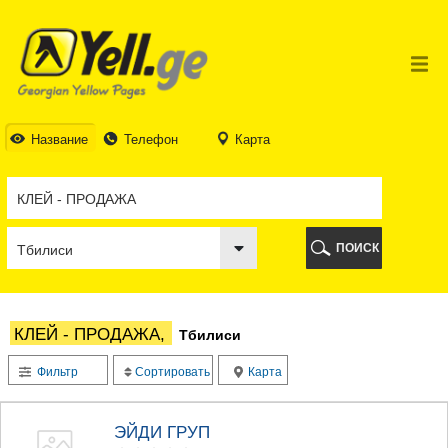
ТБИЛИСИ
ТБИЛИСИ
АБХАЗИЯ
ГАЛИ
АДЖАРИЯ
БАТУМИ
Название
Телефон
Карта
КЕДА
КОБУЛЕТИ
ШУАХЕВИ
ХЕЛВАЧАУРИ
ХУЛО
ПОИСК
ЧАКВИ
ГУРИЯ
ЛАНЧХУТИ
ОЗУРГЕТИ
КЛЕЙ - ПРОДАЖА,
Тбилиси
ЧОХАТАУРИ
УРЕКИ
Фильтр
Сортировать
Карта
ИМЕРЕТИЯ
БАГДАТИ
ВАНИ
ЭЙДИ ГРУП
ЗЕСТАФОНИ