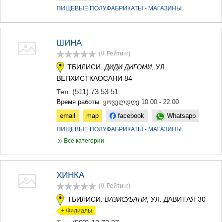
МЦХЕТА
ПИЩЕВЫЕ ПОЛУФАБРИКАТЫ - МАГАЗИНЫ
СТЕПАНЦМИНДА (КАЗБЕГИ)
ГУДАУРИ
АХАЛГОРИ
ШИНА
РАЧА-ЛЕЧХУМИ/НИЖНЯЯ
(0
Рейтинг
)
СВАНЕТИЯ
АМБРОЛАУРИ
ТБИЛИСИ.
, УЛ.
ДИДИ ДИГОМИ
ЛЕНТЕХИ
ВЕПХИСТКАОСАНИ 84
ОНИ
(511) 73 53 51
Тел:
ЦАГЕРИ
Время работы:
ყოველდღე 10:00 - 22:00
МЕГРЕЛИЯ/ВЕРХНЯЯ
СВАНЕТИЯ
email
map
facebook
Whatsapp
АБАША
ПИЩЕВЫЕ ПОЛУФАБРИКАТЫ - МАГАЗИНЫ
ЗУГДИДИ
Все категории
МАРТВИЛИ
МЕСТИА
СЕНАКИ
ПОТИ
ХИНКА
ЧХОРОЦКУ
(0
Рейтинг
)
ЦАЛЕНДЖИХА
ТБИЛИСИ.
, УЛ. ДАВИТАЯ 30
ВАЗИСУБАНИ
ХОБИ
+ Филиалы
АНАКЛИА