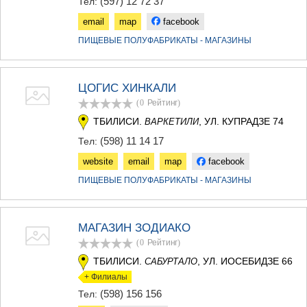
(597) 12 72 37
Тел:
ДЖВАРИ
САМЦХЕ-ДЖАВАХЕТИ
email
map
facebook
АДИГЕНИ
ПИЩЕВЫЕ ПОЛУФАБРИКАТЫ - МАГАЗИНЫ
АСПИНДЗА
АХАЛКАЛАКИ
АХАЛЦИХЕ
ЦОГИС ХИНКАЛИ
БОРЖОМИ
НИНОЦМИНДА
(0
Рейтинг
)
АБАСТУМАНИ
ТБИЛИСИ.
, УЛ. КУПРАДЗЕ 74
ВАРКЕТИЛИ
БАКУРИАНИ
(598) 11 14 17
Тел:
ВАЛЕ
КВЕМО КАРТЛИ
website
email
map
facebook
БОЛНИСИ
ПИЩЕВЫЕ ПОЛУФАБРИКАТЫ - МАГАЗИНЫ
ГАРДАБАНИ
ДМАНИСИ
ТЕТРИЦКАРО
МАГАЗИН ЗОДИАКО
МАРНЕУЛИ
РУСТАВИ
(0
Рейтинг
)
ЦАЛКА
ТБИЛИСИ.
, УЛ. ИОСЕБИДЗЕ 66
САБУРТАЛО
ШИДА КАРТЛИ
+ Филиалы
ГОРИ
(598) 156 156
Тел:
КАСПИ