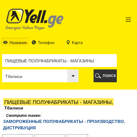
ТБИЛИСИ
ТБИЛИСИ
АБХАЗИЯ
ГАЛИ
АДЖАРИЯ
БАТУМИ
Название
Телефон
Карта
КЕДА
КОБУЛЕТИ
ШУАХЕВИ
ХЕЛВАЧАУРИ
ХУЛО
ПОИСК
ЧАКВИ
ГУРИЯ
ЛАНЧХУТИ
ОЗУРГЕТИ
ПИЩЕВЫЕ ПОЛУФАБРИКАТЫ - МАГАЗИНЫ,
ЧОХАТАУРИ
Тбилиси
УРЕКИ
Смотрите также:
ИМЕРЕТИЯ
ЗАМОРОЖЕННЫЕ ПОЛУФАБРИКАТЫ - ПРОИЗВОДСТВО,
БАГДАТИ
ДИСТРИБУЦИЯ
ВАНИ
ЗЕСТАФОНИ