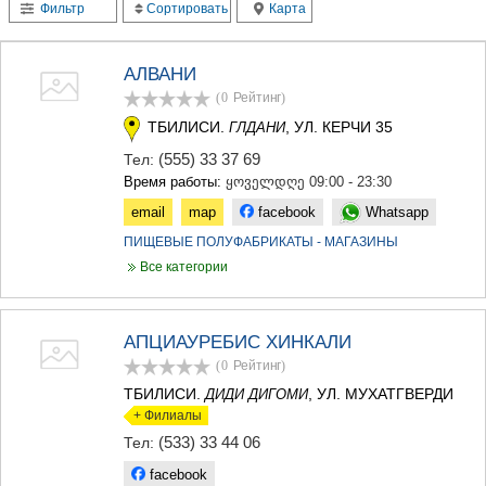
Фильтр
Сортировать
Карта
ТЕРДЖОЛА
САМТРЕДИА
САЧХЕРЕ
АЛВАНИ
ТКИБУЛИ
(0
Рейтинг
)
КУТАИСИ
ЦКАЛТУБО
ТБИЛИСИ.
, УЛ. КЕРЧИ 35
ГЛДАНИ
ЧИАТУРА
(555) 33 37 69
Тел:
ХАРАГАУЛИ
Время работы:
ყოველდღე 09:00 - 23:30
ХОНИ
email
map
facebook
Whatsapp
КАХЕТИЯ
АХМЕТА
ПИЩЕВЫЕ ПОЛУФАБРИКАТЫ - МАГАЗИНЫ
ГУРДЖААНИ
Все категории
ДЕДОПЛИСЦКАРО
ТЕЛАВИ
ЛАГОДЕХИ
АПЦИАУРЕБИС ХИНКАЛИ
САГАРЕДЖО
(0
Рейтинг
)
СИГНАГИ
КВАРЕЛИ
ТБИЛИСИ.
, УЛ. МУХАТГВЕРДИ
ДИДИ ДИГОМИ
ЦНОРИ
+ Филиалы
МЦХЕТА-МТИАНЕТИ
(533) 33 44 06
Тел:
ДУШЕТИ
facebook
ТИАНЕТИ