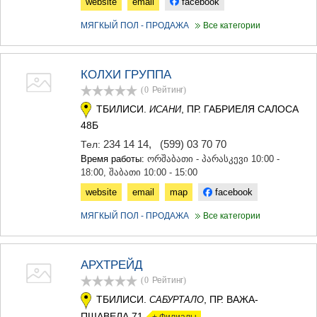
website
email
facebook
КАРЕЛИ
ХАШУРИ
МЯГКЫЙ ПОЛ - ПРОДАЖА
Все категории
ГРУЗИЯ
КОЛХИ ГРУППА
(0
Рейтинг
)
ТБИЛИСИ.
, ПР. ГАБРИЕЛЯ САЛОСА
ИСАНИ
48Б
234 14 14
,
(599) 03 70 70
Тел:
Время работы:
ორშაბათი - პარასკევი 10:00 -
18:00, შაბათი 10:00 - 15:00
website
email
map
facebook
МЯГКЫЙ ПОЛ - ПРОДАЖА
Все категории
АРХТРЕЙД
(0
Рейтинг
)
ТБИЛИСИ.
, ПР. ВАЖА-
САБУРТАЛО
ПШАВЕЛА 71