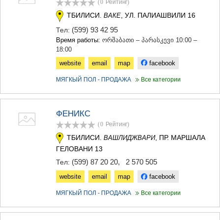
(0
Рейтинг
)
МЦХЕТА
ТБИЛИСИ.
, УЛ. ПАЛИАШВИЛИ 16
ВАКЕ
СТЕПАНЦМИНДА (КАЗБЕГИ)
ГУДАУРИ
(599) 93 42 95
Тел:
АХАЛГОРИ
Время работы:
ორშაბათი – პარასკევი 10:00 –
РАЧА-ЛЕЧХУМИ/НИЖНЯЯ
18:00
СВАНЕТИЯ
website
email
map
facebook
АМБРОЛАУРИ
ЛЕНТЕХИ
МЯГКЫЙ ПОЛ - ПРОДАЖА
Все категории
ОНИ
ЦАГЕРИ
МЕГРЕЛИЯ/ВЕРХНЯЯ
ФЕНИКС
СВАНЕТИЯ
АБАША
(0
Рейтинг
)
ЗУГДИДИ
ТБИЛИСИ.
, ПР. МАРШАЛА
ВАШЛИДЖВАРИ
МАРТВИЛИ
ГЕЛОВАНИ 13
МЕСТИА
(599) 87 20 20
,
2 570 505
Тел:
СЕНАКИ
ПОТИ
website
email
map
facebook
ЧХОРОЦКУ
ЦАЛЕНДЖИХА
МЯГКЫЙ ПОЛ - ПРОДАЖА
Все категории
ХОБИ
АНАКЛИА