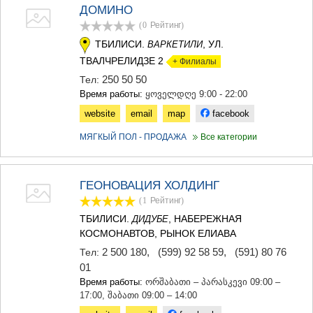
ДЖВАРИ
ДОМИНО
САМЦХЕ-ДЖАВАХЕТИ
(0
Рейтинг
)
АДИГЕНИ
ТБИЛИСИ.
, УЛ.
ВАРКЕТИЛИ
АСПИНДЗА
ТВАЛЧРЕЛИДЗЕ 2
АХАЛКАЛАКИ
+ Филиалы
АХАЛЦИХЕ
250 50 50
Тел:
БОРЖОМИ
Время работы:
ყოველდღე 9:00 - 22:00
НИНОЦМИНДА
website
email
map
facebook
АБАСТУМАНИ
БАКУРИАНИ
МЯГКЫЙ ПОЛ - ПРОДАЖА
Все категории
ВАЛЕ
КВЕМО КАРТЛИ
БОЛНИСИ
ГЕОНОВАЦИЯ ХОЛДИНГ
ГАРДАБАНИ
(1
Рейтинг
)
ДМАНИСИ
ТЕТРИЦКАРО
ТБИЛИСИ.
, НАБЕРЕЖНАЯ
ДИДУБЕ
МАРНЕУЛИ
КОСМОНАВТОВ, РЫНОК ЕЛИАВА
РУСТАВИ
2 500 180
,
(599) 92 58 59
,
(591) 80 76
Тел:
ЦАЛКА
01
ШИДА КАРТЛИ
Время работы:
ორშაბათი – პარასკევი 09:00 –
ГОРИ
17:00, შაბათი 09:00 – 14:00
КАСПИ