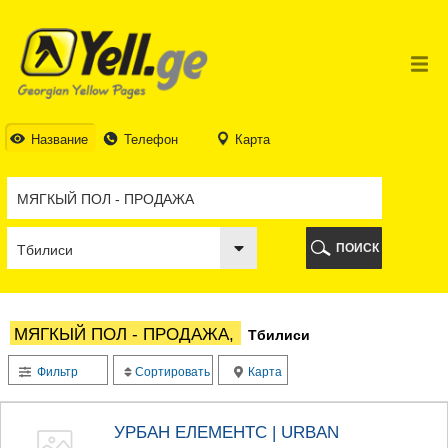
ТБИЛИСИ
ТБИЛИСИ
АБХАЗИЯ
ГАЛИ
АДЖАРИЯ
БАТУМИ
Название
Телефон
Карта
КЕДА
КОБУЛЕТИ
ШУАХЕВИ
ХЕЛВАЧАУРИ
ХУЛО
ПОИСК
ЧАКВИ
ГУРИЯ
ЛАНЧХУТИ
ОЗУРГЕТИ
МЯГКЫЙ ПОЛ - ПРОДАЖА,
Тбилиси
ЧОХАТАУРИ
УРЕКИ
Фильтр
Сортировать
Карта
ИМЕРЕТИЯ
БАГДАТИ
ВАНИ
УРБАН ЕЛЕМЕНТС | URBAN
ЗЕСТАФОНИ