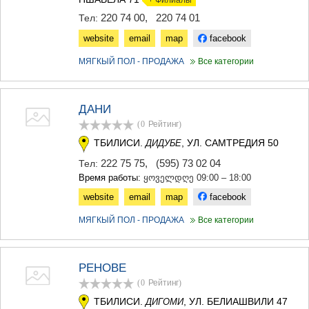
+ Филиалы
220 74 00
,
220 74 01
Тел:
website
email
map
facebook
МЯГКЫЙ ПОЛ - ПРОДАЖА
Все категории
ДАНИ
(0
Рейтинг
)
ТБИЛИСИ.
, УЛ. САМТРЕДИЯ 50
ДИДУБЕ
222 75 75
,
(595) 73 02 04
Тел:
Время работы:
ყოველდღე 09:00 – 18:00
website
email
map
facebook
МЯГКЫЙ ПОЛ - ПРОДАЖА
Все категории
РЕНОВЕ
(0
Рейтинг
)
ТБИЛИСИ.
, УЛ. БЕЛИАШВИЛИ 47
ДИГОМИ