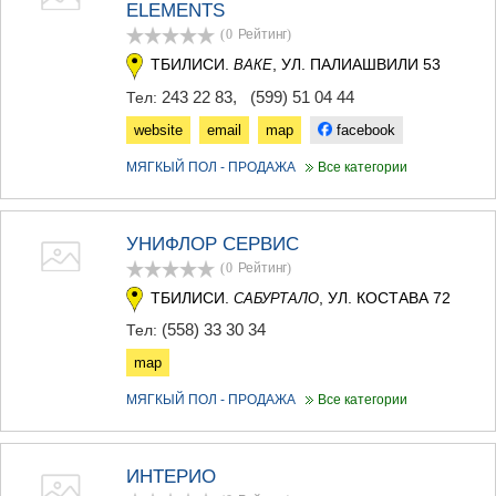
ELEMENTS
ТЕРДЖОЛА
(0
Рейтинг
)
САМТРЕДИА
САЧХЕРЕ
ТБИЛИСИ.
, УЛ. ПАЛИАШВИЛИ 53
ВАКЕ
ТКИБУЛИ
243 22 83
,
(599) 51 04 44
Тел:
КУТАИСИ
ЦКАЛТУБО
website
email
map
facebook
ЧИАТУРА
МЯГКЫЙ ПОЛ - ПРОДАЖА
Все категории
ХАРАГАУЛИ
ХОНИ
КАХЕТИЯ
УНИФЛОР СЕРВИС
АХМЕТА
ГУРДЖААНИ
(0
Рейтинг
)
ДЕДОПЛИСЦКАРО
ТБИЛИСИ.
, УЛ. КОСТАВА 72
САБУРТАЛО
ТЕЛАВИ
(558) 33 30 34
Тел:
ЛАГОДЕХИ
САГАРЕДЖО
map
СИГНАГИ
КВАРЕЛИ
МЯГКЫЙ ПОЛ - ПРОДАЖА
Все категории
ЦНОРИ
МЦХЕТА-МТИАНЕТИ
ДУШЕТИ
ИНТЕРИО
ТИАНЕТИ