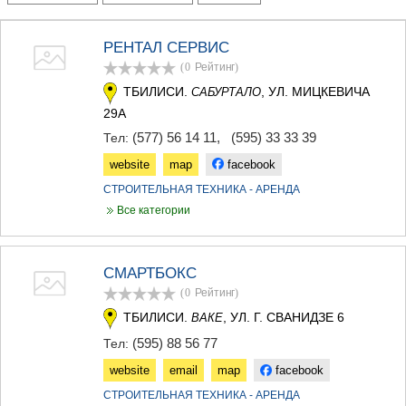
ТЕРДЖОЛА
САМТРЕДИА
РЕНТАЛ СЕРВИС
САЧХЕРЕ
(0
Рейтинг
)
ТКИБУЛИ
КУТАИСИ
ТБИЛИСИ.
, УЛ. МИЦКЕВИЧА
САБУРТАЛО
ЦКАЛТУБО
29А
ЧИАТУРА
(577) 56 14 11
,
(595) 33 33 39
Тел:
ХАРАГАУЛИ
ХОНИ
website
map
facebook
КАХЕТИЯ
СТРОИТЕЛЬНАЯ ТЕХНИКА - АРЕНДА
АХМЕТА
Все категории
ГУРДЖААНИ
ДЕДОПЛИСЦКАРО
ТЕЛАВИ
СМАРТБОКС
ЛАГОДЕХИ
САГАРЕДЖО
(0
Рейтинг
)
СИГНАГИ
ТБИЛИСИ.
, УЛ. Г. СВАНИДЗЕ 6
ВАКЕ
КВАРЕЛИ
(595) 88 56 77
Тел:
ЦНОРИ
МЦХЕТА-МТИАНЕТИ
website
email
map
facebook
ДУШЕТИ
СТРОИТЕЛЬНАЯ ТЕХНИКА - АРЕНДА
ТИАНЕТИ