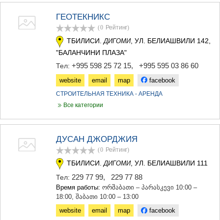
ДЖВАРИ
САМЦХЕ-ДЖАВАХЕТИ
ГЕОТЕКНИКС
АДИГЕНИ
(0
Рейтинг
)
АСПИНДЗА
ТБИЛИСИ.
, УЛ. БЕЛИАШВИЛИ 142,
ДИГОМИ
АХАЛКАЛАКИ
"БАЛАНЧИНИ ПЛАЗА"
АХАЛЦИХЕ
БОРЖОМИ
+995 598 25 72 15
,
+995 595 03 86 60
Тел:
НИНОЦМИНДА
website
email
map
facebook
АБАСТУМАНИ
БАКУРИАНИ
СТРОИТЕЛЬНАЯ ТЕХНИКА - АРЕНДА
ВАЛЕ
Все категории
КВЕМО КАРТЛИ
БОЛНИСИ
ГАРДАБАНИ
ДУСАН ДЖОРДЖИЯ
ДМАНИСИ
(0
Рейтинг
)
ТЕТРИЦКАРО
ТБИЛИСИ.
, УЛ. БЕЛИАШВИЛИ 111
МАРНЕУЛИ
ДИГОМИ
РУСТАВИ
229 77 99
,
229 77 88
Тел:
ЦАЛКА
Время работы:
ორშაბათი – პარასკევი 10:00 –
ШИДА КАРТЛИ
18:00, შაბათი 10:00 – 13:00
ГОРИ
website
email
map
facebook
КАСПИ