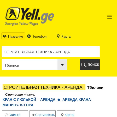
ТБИЛИСИ
ТБИЛИСИ
АБХАЗИЯ
ГАЛИ
АДЖАРИЯ
БАТУМИ
Название
Телефон
Карта
КЕДА
КОБУЛЕТИ
ШУАХЕВИ
ХЕЛВАЧАУРИ
ХУЛО
ПОИСК
ЧАКВИ
ГУРИЯ
ЛАНЧХУТИ
ОЗУРГЕТИ
СТРОИТЕЛЬНАЯ ТЕХНИКА - АРЕНДА,
Тбилиси
ЧОХАТАУРИ
УРЕКИ
Смотрите также:
КРАН С ЛЮЛЬКОЙ – АРЕНДА ◆
ИМЕРЕТИЯ
АРЕНДА КРАНА-
МАНИПУЛЯТОРА
БАГДАТИ
ВАНИ
Фильтр
Сортировать
Карта
ЗЕСТАФОНИ