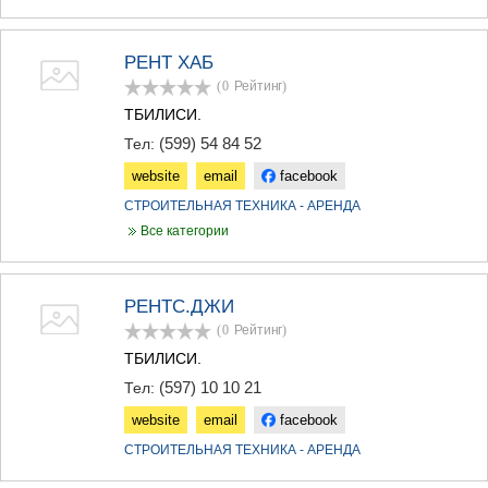
МЦХЕТА
СТЕПАНЦМИНДА (КАЗБЕГИ)
ГУДАУРИ
РЕНТ ХАБ
АХАЛГОРИ
(0
Рейтинг
)
РАЧА-ЛЕЧХУМИ/НИЖНЯЯ
ТБИЛИСИ.
СВАНЕТИЯ
(599) 54 84 52
Тел:
АМБРОЛАУРИ
ЛЕНТЕХИ
website
email
facebook
ОНИ
СТРОИТЕЛЬНАЯ ТЕХНИКА - АРЕНДА
ЦАГЕРИ
МЕГРЕЛИЯ/ВЕРХНЯЯ
Все категории
СВАНЕТИЯ
АБАША
ЗУГДИДИ
РЕНТС.ДЖИ
МАРТВИЛИ
(0
Рейтинг
)
МЕСТИА
ТБИЛИСИ.
СЕНАКИ
ПОТИ
(597) 10 10 21
Тел:
ЧХОРОЦКУ
website
email
facebook
ЦАЛЕНДЖИХА
ХОБИ
СТРОИТЕЛЬНАЯ ТЕХНИКА - АРЕНДА
АНАКЛИА