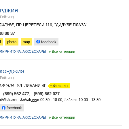
САЧХЕРЕ
ТКИБУЛИ
ОРДЖИЯ
КУТАИСИ
Рейтинг
)
ЦКАЛТУБО
, ПР. ЦЕРЕТЕЛИ 116, "ДИДУБЕ ПЛАЗА"
ЧИАТУРА
ДИДУБЕ
ХАРАГАУЛ
88 88 37
ХОНИ
l
photo
map
facebook
КАХЕТИЯ
АХМЕТА
- ФУРНИТУРА, АККСЕСУАРЫ
Все категории
ГУРДЖАА
ДЕДОПЛИ
ТЕЛАВИ
ЖОРДЖИЯ
ЛАГОДЕХИ
САГАРЕД
Рейтинг
)
СИГНАГИ
, УЛ. ЛИБАНИ 4Г
АВЧАЛА
+ Филиалы
КВАРЕЛИ
, (599) 562 477, (599) 562 027
ЦНОРИ
რშაბათი - პარასკევი 09:30 - 18:00, შაბათი 10:00 - 13:30
МЦХЕТА-МТ
ДУШЕТИ
facebook
ТИАНЕТИ
- ФУРНИТУРА, АККСЕСУАРЫ
Все категории
МЦХЕТА
СТЕПАНЦМ