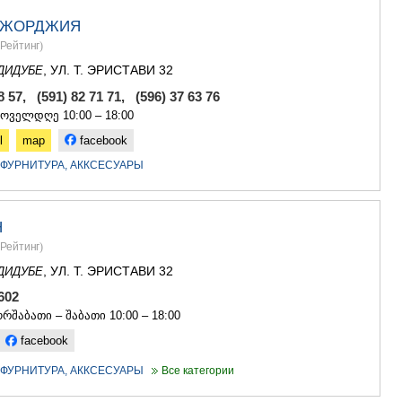
ГУДАУРИ
АХАЛГОРИ
ДЖОРДЖИЯ
РАЧА-ЛЕЧХ
Рейтинг
)
СВАНЕТИЯ
, УЛ. Т. ЭРИСТАВИ 32
ДИДУБЕ
АМБРОЛА
ЛЕНТЕХИ
8 57, (591) 82 71 71, (596) 37 63 76
ОНИ
ყოველდღე 10:00 – 18:00
ЦАГЕРИ
l
map
facebook
МЕГРЕЛИЯ/
СВАНЕТИЯ
- ФУРНИТУРА, АККСЕСУАРЫ
АБАША
ЗУГДИДИ
МАРТВИЛ
Н
МЕСТИА
Рейтинг
)
СЕНАКИ
, УЛ. Т. ЭРИСТАВИ 32
ПОТИ
ДИДУБЕ
ЧХОРОЦК
0 602
ЦАЛЕНДЖ
რშაბათი – შაბათი 10:00 – 18:00
ХОБИ
facebook
АНАКЛИА
ДЖВАРИ
- ФУРНИТУРА, АККСЕСУАРЫ
Все категории
САМЦХЕ-ДЖ
АДИГЕНИ