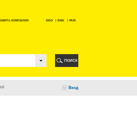
бавить компанию
GEO
ENG
RUS
РИ
ПОИСК
КИ
Вход
И
НИ
А
ИА