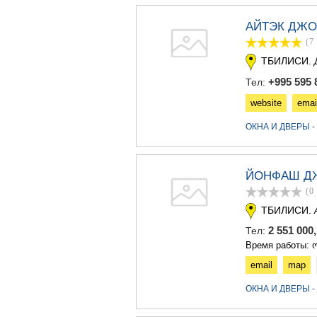
АЙТЭК ДЖ
(7
ТБИЛИСИ.
+995 595 
Тел:
website
emai
ОКНА И ДВЕРЫ 
ЙОНФАШ Д
(0
ТБИЛИСИ.
2 551 000
Тел:
Время работы: ო
email
map
ОКНА И ДВЕРЫ 