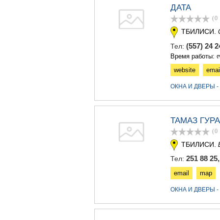
ДАТА
(0
ТБИЛИСИ.
(557) 24 2
Тел:
Время работы: ო
website
emai
ОКНА И ДВЕРЫ 
ТАМАЗ ГУР
(0
ТБИЛИСИ.
251 88 25,
Тел:
email
map
ОКНА И ДВЕРЫ 