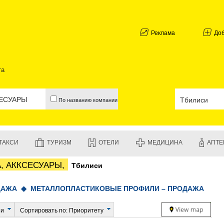
АБХАЗИЯ
ГАЛИ
АДЖАРИЯ
Реклама
До
БАТУМИ
КЕДА
КОБУЛЕТИ
та
ШУАХЕВИ
ХЕЛВАЧАУ
ХУЛО
По названию компании
ЧАКВИ
ГУРИЯ
ЛАНЧХУТИ
ОЗУРГЕТИ
ТАКСИ
ТУРИЗМ
ОТЕЛИ
МЕДИЦИНА
АПТЕ
ЧОХАТАУР
УРЕКИ
А, АККСЕСУАРЫ,
Тбилиси
ИМЕРЕТИЯ
БАГДАТИ
ВАНИ
ОДАЖА ◆
МЕТАЛЛОПЛАСТИКОВЫЕ ПРОФИЛИ – ПРОДАЖА
ЗЕСТАФО
ТЕРДЖОЛ
ии
Сортировать по: Приоритету
САМТРЕД