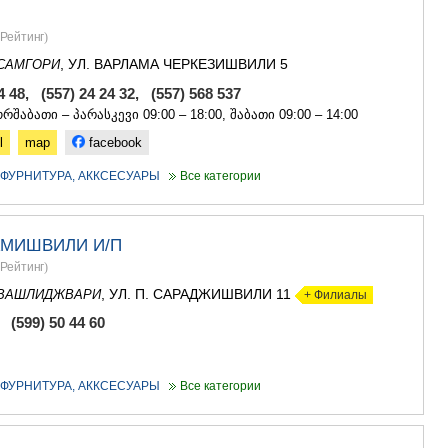
Рейтинг
)
, УЛ. ВАРЛАМА ЧЕРКЕЗИШВИЛИ 5
САМГОРИ
4 48, (557) 24 24 32, (557) 568 537
რშაბათი – პარასკევი 09:00 – 18:00, შაბათი 09:00 – 14:00
l
map
facebook
- ФУРНИТУРА, АККСЕСУАРЫ
Все категории
АМИШВИЛИ И/П
Рейтинг
)
, УЛ. П. САРАДЖИШВИЛИ 11
ВАШЛИДЖВАРИ
+ Филиалы
 (599) 50 44 60
- ФУРНИТУРА, АККСЕСУАРЫ
Все категории