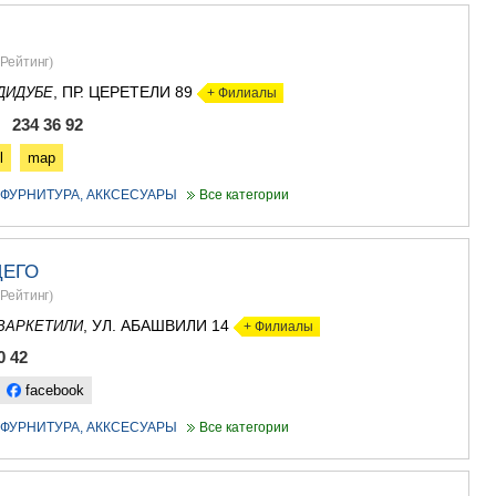
АСПИНДЗ
АХАЛКАЛА
Рейтинг
)
АХАЛЦИХ
БОРЖОМИ
, ПР. ЦЕРЕТЕЛИ 89
ДИДУБЕ
+ Филиалы
НИНОЦМИ
, 234 36 92
АБАСТУМ
БАКУРИА
l
map
ВАЛЕ
- ФУРНИТУРА, АККСЕСУАРЫ
Все категории
КВЕМО КАРТ
БОЛНИСИ
ГАРДАБАН
ДМАНИСИ
ЩЕГО
ТЕТРИЦКА
Рейтинг
)
МАРНЕУЛ
, УЛ. АБАШВИЛИ 14
ВАРКЕТИЛИ
+ Филиалы
РУСТАВИ
ЦАЛКА
0 42
ШИДА КАРТ
facebook
ГОРИ
КАСПИ
- ФУРНИТУРА, АККСЕСУАРЫ
Все категории
КАРЕЛИ
ХАШУРИ
ГРУЗИЯ