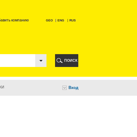
бавить компанию
GEO
ENG
RUS
РИ
ПОИСК
КИ
Вход
И
НИ
А
ИА