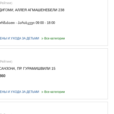
САЧХЕРЕ
Рейтинг
)
ТКИБУЛИ
, АЛЛЕЯ АГМАШЕНЕБЕЛИ 238
ДИГОМИ
КУТАИСИ
ЦКАЛТУБО
0
ЧИАТУРА
რშაბათი - პარასკევი 09:00 - 18:00
ХАРАГАУЛ
ХОНИ
КАХЕТИЯ
ЕНЫ И УХОДА ЗА ДЕТЬМИ
Все категории
АХМЕТА
ГУРДЖАА
ДЕДОПЛИ
ТЕЛАВИ
Рейтинг
)
ЛАГОДЕХИ
, ПР. ГУРАМИШВИЛИ 15
САНЗОНА
САГАРЕД
СИГНАГИ
360
КВАРЕЛИ
ЦНОРИ
МЦХЕТА-МТ
ЕНЫ И УХОДА ЗА ДЕТЬМИ
Все категории
ДУШЕТИ
ТИАНЕТИ
МЦХЕТА
СТЕПАНЦМ