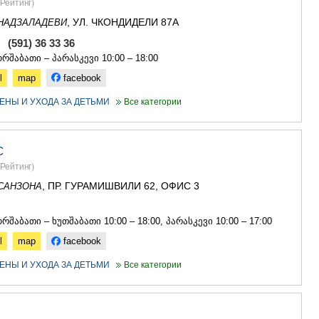
Рейтинг
)
ГУДАУРИ
АХАЛГОРИ
, УЛ. ЧКОНДИДЕЛИ 87А
НАДЗАЛАДЕВИ
РАЧА-ЛЕЧХ
, (591) 36 33 36
СВАНЕТИЯ
რშაბათი – პარასკევი 10:00 – 18:00
АМБРОЛА
ЛЕНТЕХИ
l
map
facebook
ОНИ
ЕНЫ И УХОДА ЗА ДЕТЬМИ
Все категории
ЦАГЕРИ
МЕГРЕЛИЯ/
СВАНЕТИЯ
АБАША
С
ЗУГДИДИ
Рейтинг
)
МАРТВИЛ
, ПР. ГУРАМИШВИЛИ 62, ОФИС 3
САНЗОНА
МЕСТИА
СЕНАКИ
4
ПОТИ
რშაბათი – ხუთშაბათი 10:00 – 18:00, პარასკევი 10:00 – 17:00
ЧХОРОЦК
l
map
facebook
ЦАЛЕНДЖ
ХОБИ
ЕНЫ И УХОДА ЗА ДЕТЬМИ
Все категории
АНАКЛИА
ДЖВАРИ
САМЦХЕ-ДЖ
АДИГЕНИ