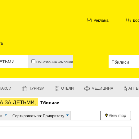
АБХАЗИЯ
ГАЛИ
АДЖАРИЯ
Реклама
До
БАТУМИ
КЕДА
КОБУЛЕТИ
та
ШУАХЕВИ
ХЕЛВАЧАУ
ХУЛО
По названию компании
ЧАКВИ
ГУРИЯ
ЛАНЧХУТИ
ОЗУРГЕТИ
ТАКСИ
ТУРИЗМ
ОТЕЛИ
МЕДИЦИНА
АПТЕ
ЧОХАТАУР
УРЕКИ
А ЗА ДЕТЬМИ,
Тбилиси
ИМЕРЕТИЯ
БАГДАТИ
ВАНИ
ии
Сортировать по: Приоритету
ЗЕСТАФО
ТЕРДЖОЛ
САМТРЕД