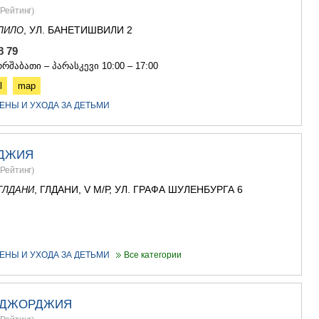
Рейтинг
)
АСПИНДЗ
АХАЛКАЛА
, УЛ. БАНЕТИШВИЛИ 2
ЛИЛО
АХАЛЦИХ
08 79
БОРЖОМИ
რშაბათი – პარასკევი 10:00 – 17:00
НИНОЦМИ
АБАСТУМ
l
map
БАКУРИА
ЕНЫ И УХОДА ЗА ДЕТЬМИ
ВАЛЕ
КВЕМО КАРТ
БОЛНИСИ
ДЖИЯ
ГАРДАБАН
Рейтинг
)
ДМАНИСИ
ТЕТРИЦКА
, ГЛДАНИ, V М/Р, УЛ. ГРАФА ШУЛЕНБУРГА 6
ГЛДАНИ
МАРНЕУЛ
РУСТАВИ
ЦАЛКА
ШИДА КАРТ
ЕНЫ И УХОДА ЗА ДЕТЬМИ
Все категории
ГОРИ
КАСПИ
КАРЕЛИ
ХАШУРИ
 ДЖОРДЖИЯ
ГРУЗИЯ