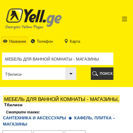
ТБИЛИСИ
ТБИЛИСИ
АБХАЗИЯ
ГАЛИ
АДЖАРИЯ
БАТУМИ
Название
Телефон
Карта
КЕДА
КОБУЛЕТИ
ШУАХЕВИ
ХЕЛВАЧАУРИ
ХУЛО
ПОИСК
ЧАКВИ
ГУРИЯ
ЛАНЧХУТИ
ОЗУРГЕТИ
МЕБЕЛЬ ДЛЯ ВАННОЙ КОМНАТЫ - МАГАЗИНЫ,
ЧОХАТАУРИ
Тбилиси
УРЕКИ
Смотрите также:
ИМЕРЕТИЯ
САНТЕХНИКА И АКСЕССУАРЫ ◆
КАФЕЛЬ, ПЛИТКА –
БАГДАТИ
МАГАЗИНЫ
ВАНИ
ЗЕСТАФОНИ