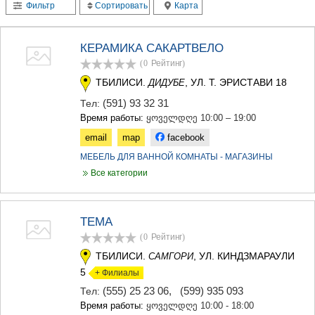
Фильтр
Сортировать
Карта
ТЕРДЖОЛА
САМТРЕДИА
САЧХЕРЕ
КЕРАМИКА САКАРТВЕЛО
ТКИБУЛИ
(0
Рейтинг
)
КУТАИСИ
ЦКАЛТУБО
ТБИЛИСИ.
, УЛ. Т. ЭРИСТАВИ 18
ДИДУБЕ
ЧИАТУРА
(591) 93 32 31
Тел:
ХАРАГАУЛИ
Время работы:
ყოველდღე 10:00 – 19:00
ХОНИ
email
map
facebook
КАХЕТИЯ
АХМЕТА
МЕБЕЛЬ ДЛЯ ВАННОЙ КОМНАТЫ - МАГАЗИНЫ
ГУРДЖААНИ
Все категории
ДЕДОПЛИСЦКАРО
ТЕЛАВИ
ЛАГОДЕХИ
ТЕМА
САГАРЕДЖО
(0
Рейтинг
)
СИГНАГИ
КВАРЕЛИ
ТБИЛИСИ.
, УЛ. КИНДЗМАРАУЛИ
САМГОРИ
ЦНОРИ
5
+ Филиалы
МЦХЕТА-МТИАНЕТИ
(555) 25 23 06
,
(599) 935 093
Тел:
ДУШЕТИ
Время работы:
ყოველდღე 10:00 - 18:00
ТИАНЕТИ