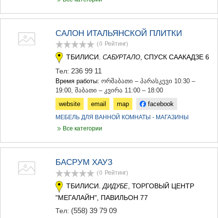
КАРЕЛИ
ХАШУРИ
ГРУЗИЯ
САЛОН ИТАЛЬЯНСКОЙ ПЛИТКИ
(0
Рейтинг
)
ТБИЛИСИ.
, СПУСК СААКАДЗЕ 6
САБУРТАЛО
236 99 11
Тел:
Время работы:
ორშაბათი – პარასკევი 10:30 –
19:00, შაბათი – კვირა 11:00 – 18:00
website
email
map
facebook
МЕБЕЛЬ ДЛЯ ВАННОЙ КОМНАТЫ - МАГАЗИНЫ
Все категории
БАСРУМ ХАУЗ
(0
Рейтинг
)
ТБИЛИСИ.
, ТОРГОВЫЙ ЦЕНТР
ДИДУБЕ
"МЕГАЛАЙН", ПАВИЛЬОН 77
(558) 39 79 09
Тел: