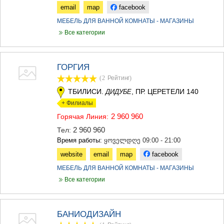
email
map
facebook
МЦХЕТА
СТЕПАНЦМИНДА (КАЗБЕГИ)
МЕБЕЛЬ ДЛЯ ВАННОЙ КОМНАТЫ - МАГАЗИНЫ
ГУДАУРИ
Все категории
АХАЛГОРИ
РАЧА-ЛЕЧХУМИ/НИЖНЯЯ
СВАНЕТИЯ
ГОРГИЯ
АМБРОЛАУРИ
ЛЕНТЕХИ
(2
Рейтинг
)
ОНИ
ТБИЛИСИ.
, ПР. ЦЕРЕТЕЛИ 140
ДИДУБЕ
ЦАГЕРИ
+ Филиалы
МЕГРЕЛИЯ/ВЕРХНЯЯ
2 960 960
СВАНЕТИЯ
Горячая Линия:
АБАША
2 960 960
Тел:
ЗУГДИДИ
Время работы:
ყოველდღე 09:00 - 21:00
МАРТВИЛИ
website
email
map
facebook
МЕСТИА
СЕНАКИ
МЕБЕЛЬ ДЛЯ ВАННОЙ КОМНАТЫ - МАГАЗИНЫ
ПОТИ
Все категории
ЧХОРОЦКУ
ЦАЛЕНДЖИХА
ХОБИ
БАНИОДИЗАЙН
АНАКЛИА