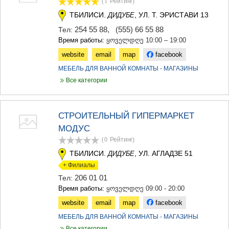
(1
Рейтинг
)
ДЖВАРИ
САМЦХЕ-ДЖАВАХЕТИ
ТБИЛИСИ.
, УЛ. Т. ЭРИСТАВИ 13
ДИДУБЕ
АДИГЕНИ
254 55 88
,
(555) 66 55 88
Тел:
АСПИНДЗА
Время работы:
ყოველდღე 10:00 – 19:00
АХАЛКАЛАКИ
website
email
map
facebook
АХАЛЦИХЕ
БОРЖОМИ
МЕБЕЛЬ ДЛЯ ВАННОЙ КОМНАТЫ - МАГАЗИНЫ
НИНОЦМИНДА
Все категории
АБАСТУМАНИ
БАКУРИАНИ
ВАЛЕ
СТРОИТЕЛЬНЫЙ ГИПЕРМАРКЕТ
КВЕМО КАРТЛИ
МОДУС
БОЛНИСИ
ГАРДАБАНИ
(0
Рейтинг
)
ДМАНИСИ
ТБИЛИСИ.
, УЛ. АГЛАДЗЕ 51
ДИДУБЕ
ТЕТРИЦКАРО
+ Филиалы
МАРНЕУЛИ
206 01 01
Тел:
РУСТАВИ
Время работы:
ყოველდღე 09:00 - 20:00
ЦАЛКА
ШИДА КАРТЛИ
website
email
map
facebook
ГОРИ
МЕБЕЛЬ ДЛЯ ВАННОЙ КОМНАТЫ - МАГАЗИНЫ
КАСПИ
Все категории