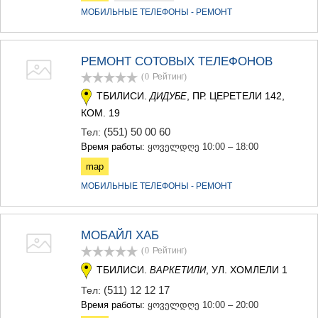
ДЖВАРИ
МОБИЛЬНЫЕ ТЕЛЕФОНЫ - РЕМОНТ
САМЦХЕ-ДЖАВАХЕТИ
АДИГЕНИ
АСПИНДЗА
РЕМОНТ СОТОВЫХ ТЕЛЕФОНОВ
АХАЛКАЛАКИ
АХАЛЦИХЕ
(0
Рейтинг
)
БОРЖОМИ
ТБИЛИСИ.
, ПР. ЦЕРЕТЕЛИ 142,
ДИДУБЕ
НИНОЦМИНДА
КОМ. 19
АБАСТУМАНИ
(551) 50 00 60
Тел:
БАКУРИАНИ
Время работы:
ყოველდღე 10:00 – 18:00
ВАЛЕ
КВЕМО КАРТЛИ
map
БОЛНИСИ
МОБИЛЬНЫЕ ТЕЛЕФОНЫ - РЕМОНТ
ГАРДАБАНИ
ДМАНИСИ
ТЕТРИЦКАРО
МОБАЙЛ ХАБ
МАРНЕУЛИ
РУСТАВИ
(0
Рейтинг
)
ЦАЛКА
ТБИЛИСИ.
, УЛ. ХОМЛЕЛИ 1
ВАРКЕТИЛИ
ШИДА КАРТЛИ
(511) 12 12 17
Тел:
ГОРИ
Время работы:
ყოველდღე 10:00 – 20:00
КАСПИ