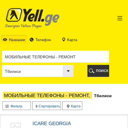
ТБИЛИСИ
ТБИЛИСИ
АБХАЗИЯ
ГАЛИ
АДЖАРИЯ
БАТУМИ
Название
Телефон
Карта
КЕДА
КОБУЛЕТИ
ШУАХЕВИ
ХЕЛВАЧАУРИ
ХУЛО
ПОИСК
ЧАКВИ
ГУРИЯ
ЛАНЧХУТИ
ОЗУРГЕТИ
МОБИЛЬНЫЕ ТЕЛЕФОНЫ - РЕМОНТ,
Тбилиси
ЧОХАТАУРИ
УРЕКИ
Фильтр
Сортировать
Карта
ИМЕРЕТИЯ
БАГДАТИ
ВАНИ
ICARE GEORGIA
ЗЕСТАФОНИ