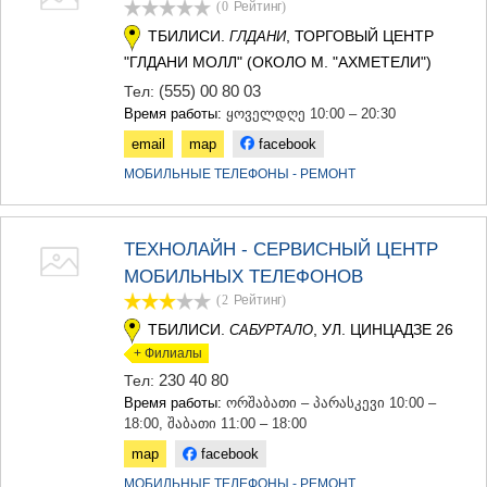
(0
Рейтинг
)
ТЕРДЖОЛА
ТБИЛИСИ.
, ТОРГОВЫЙ ЦЕНТР
ГЛДАНИ
САМТРЕДИА
САЧХЕРЕ
"ГЛДАНИ МОЛЛ" (ОКОЛО М. "АХМЕТЕЛИ")
ТКИБУЛИ
(555) 00 80 03
Тел:
КУТАИСИ
Время работы:
ყოველდღე 10:00 – 20:30
ЦКАЛТУБО
email
map
facebook
ЧИАТУРА
ХАРАГАУЛИ
МОБИЛЬНЫЕ ТЕЛЕФОНЫ - РЕМОНТ
ХОНИ
КАХЕТИЯ
АХМЕТА
ТЕХНОЛАЙН - СЕРВИСНЫЙ ЦЕНТР
ГУРДЖААНИ
МОБИЛЬНЫХ ТЕЛЕФОНОВ
ДЕДОПЛИСЦКАРО
(2
Рейтинг
)
ТЕЛАВИ
ЛАГОДЕХИ
ТБИЛИСИ.
, УЛ. ЦИНЦАДЗЕ 26
САБУРТАЛО
САГАРЕДЖО
+ Филиалы
СИГНАГИ
230 40 80
Тел:
КВАРЕЛИ
Время работы:
ორშაბათი – პარასკევი 10:00 –
ЦНОРИ
18:00, შაბათი 11:00 – 18:00
МЦХЕТА-МТИАНЕТИ
map
facebook
ДУШЕТИ
ТИАНЕТИ
МОБИЛЬНЫЕ ТЕЛЕФОНЫ - РЕМОНТ