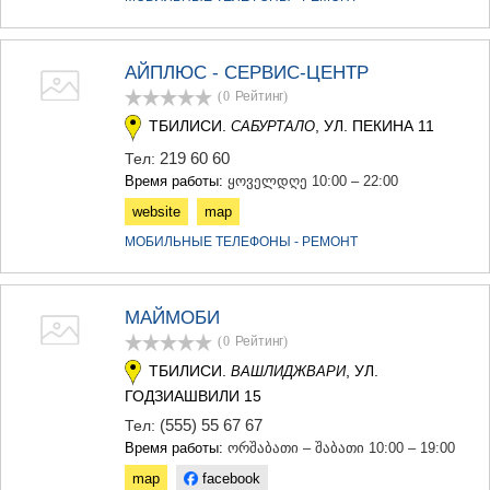
МЦХЕТА
СТЕПАНЦМИНДА (КАЗБЕГИ)
ГУДАУРИ
АЙПЛЮС - СЕРВИС-ЦЕНТР
АХАЛГОРИ
(0
Рейтинг
)
РАЧА-ЛЕЧХУМИ/НИЖНЯЯ
СВАНЕТИЯ
ТБИЛИСИ.
, УЛ. ПЕКИНА 11
САБУРТАЛО
АМБРОЛАУРИ
219 60 60
Тел:
ЛЕНТЕХИ
Время работы:
ყოველდღე 10:00 – 22:00
ОНИ
website
map
ЦАГЕРИ
МЕГРЕЛИЯ/ВЕРХНЯЯ
МОБИЛЬНЫЕ ТЕЛЕФОНЫ - РЕМОНТ
СВАНЕТИЯ
АБАША
ЗУГДИДИ
МАЙМОБИ
МАРТВИЛИ
МЕСТИА
(0
Рейтинг
)
СЕНАКИ
ТБИЛИСИ.
, УЛ.
ВАШЛИДЖВАРИ
ПОТИ
ГОДЗИАШВИЛИ 15
ЧХОРОЦКУ
(555) 55 67 67
Тел:
ЦАЛЕНДЖИХА
Время работы:
ორშაბათი – შაბათი 10:00 – 19:00
ХОБИ
АНАКЛИА
map
facebook