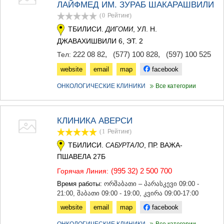
ЛАЙФМЕД ИМ. ЗУРАБ ШАКАРАШВИЛИ
ТЕРДЖОЛА
(0
Рейтинг
)
САМТРЕДИА
САЧХЕРЕ
ТБИЛИСИ.
, УЛ. Н.
ДИГОМИ
ТКИБУЛИ
ДЖАВАХИШВИЛИ 6, ЭТ. 2
КУТАИСИ
222 08 82
,
(577) 100 828
,
(597) 100 525
Тел:
ЦКАЛТУБО
ЧИАТУРА
website
email
map
facebook
ХАРАГАУЛИ
ОНКОЛОГИЧЕСКИЕ КЛИНИКИ
Все категории
ХОНИ
КАХЕТИЯ
АХМЕТА
КЛИНИКА АВЕРСИ
ГУРДЖААНИ
ДЕДОПЛИСЦКАРО
(1
Рейтинг
)
ТЕЛАВИ
ТБИЛИСИ.
, ПР. ВАЖА-
САБУРТАЛО
ЛАГОДЕХИ
ПШАВЕЛА 27Б
САГАРЕДЖО
СИГНАГИ
(995 32) 2 500 700
Горячая Линия:
КВАРЕЛИ
Время работы:
ორშაბათი – პარასკევი 09:00 -
ЦНОРИ
21:00, შაბათი 09:00 - 19:00, კვირა 09:00-17:00
МЦХЕТА-МТИАНЕТИ
website
email
map
facebook
ДУШЕТИ
ТИАНЕТИ