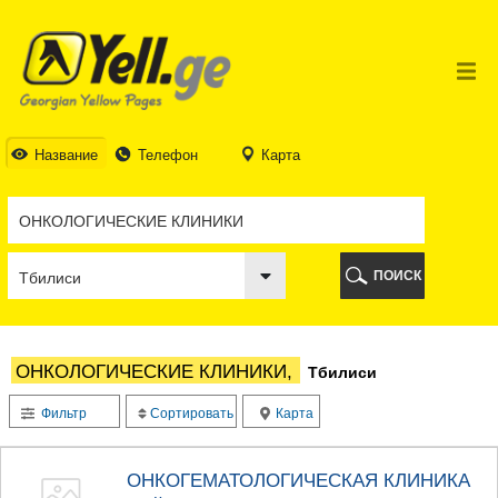
ТБИЛИСИ
ТБИЛИСИ
АБХАЗИЯ
ГАЛИ
АДЖАРИЯ
БАТУМИ
Название
Телефон
Карта
КЕДА
КОБУЛЕТИ
ШУАХЕВИ
ХЕЛВАЧАУРИ
ХУЛО
ПОИСК
ЧАКВИ
ГУРИЯ
ЛАНЧХУТИ
ОЗУРГЕТИ
ОНКОЛОГИЧЕСКИЕ КЛИНИКИ,
Тбилиси
ЧОХАТАУРИ
УРЕКИ
Фильтр
Сортировать
Карта
ИМЕРЕТИЯ
БАГДАТИ
ВАНИ
ОНКОГЕМАТОЛОГИЧЕСКАЯ КЛИНИКА
ЗЕСТАФОНИ