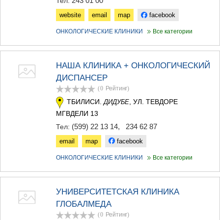
243 01 00
Тел:
ДЖВАРИ
САМЦХЕ-ДЖАВАХЕТИ
website
email
map
facebook
АДИГЕНИ
ОНКОЛОГИЧЕСКИЕ КЛИНИКИ
Все категории
АСПИНДЗА
АХАЛКАЛАКИ
АХАЛЦИХЕ
БОРЖОМИ
НАША КЛИНИКА + ОНКОЛОГИЧЕСКИЙ
НИНОЦМИНДА
ДИСПАНСЕР
АБАСТУМАНИ
(0
Рейтинг
)
БАКУРИАНИ
ТБИЛИСИ.
, УЛ. ТЕВДОРЕ
ВАЛЕ
ДИДУБЕ
КВЕМО КАРТЛИ
МГВДЕЛИ 13
БОЛНИСИ
(599) 22 13 14
,
234 62 87
Тел:
ГАРДАБАНИ
email
map
facebook
ДМАНИСИ
ТЕТРИЦКАРО
ОНКОЛОГИЧЕСКИЕ КЛИНИКИ
Все категории
МАРНЕУЛИ
РУСТАВИ
ЦАЛКА
УНИВЕРСИТЕТСКАЯ КЛИНИКА
ШИДА КАРТЛИ
ГЛОБАЛМЕДА
ГОРИ
КАСПИ
(0
Рейтинг
)