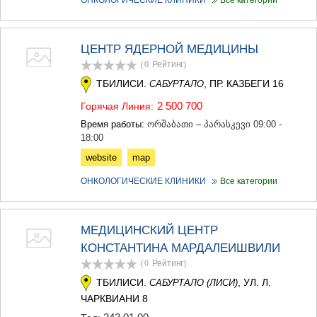
ОНКОЛОГИЧЕСКИЕ КЛИНИКИ
Все категории
МЦХЕТА
СТЕПАНЦМИНДА (КАЗБЕГИ)
ГУДАУРИ
ЦЕНТР ЯДЕРНОЙ МЕДИЦИНЫ
АХАЛГОРИ
(0
Рейтинг
)
РАЧА-ЛЕЧХУМИ/НИЖНЯЯ
СВАНЕТИЯ
ТБИЛИСИ.
, ПР. КАЗБЕГИ 16
САБУРТАЛО
АМБРОЛАУРИ
2 500 700
Горячая Линия:
ЛЕНТЕХИ
ОНИ
Время работы:
ორშაბათი – პარასკევი 09:00 -
ЦАГЕРИ
18:00
МЕГРЕЛИЯ/ВЕРХНЯЯ
website
map
СВАНЕТИЯ
АБАША
ОНКОЛОГИЧЕСКИЕ КЛИНИКИ
Все категории
ЗУГДИДИ
МАРТВИЛИ
МЕСТИА
МЕДИЦИНСКИЙ ЦЕНТР
СЕНАКИ
КОНСТАНТИНА МАРДАЛЕИШВИЛИ
ПОТИ
ЧХОРОЦКУ
(0
Рейтинг
)
ЦАЛЕНДЖИХА
ТБИЛИСИ.
, УЛ. Л.
САБУРТАЛО (ЛИСИ)
ХОБИ
ЧАРКВИАНИ 8
АНАКЛИА