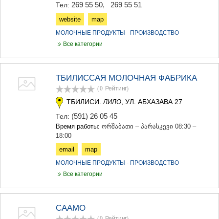
269 55 50
,
269 55 51
Тел:
МЦХЕТА
СТЕПАНЦМИНДА (КАЗБЕГИ)
website
map
ГУДАУРИ
МОЛОЧНЫЕ ПРОДУКТЫ - ПРОИЗВОДСТВО
АХАЛГОРИ
Все категории
РАЧА-ЛЕЧХУМИ/НИЖНЯЯ
СВАНЕТИЯ
АМБРОЛАУРИ
ЛЕНТЕХИ
ТБИЛИССАЯ МОЛОЧНАЯ ФАБРИКА
ОНИ
(0
Рейтинг
)
ЦАГЕРИ
ТБИЛИСИ.
, УЛ. АБХАЗАВА 27
ЛИЛО
МЕГРЕЛИЯ/ВЕРХНЯЯ
СВАНЕТИЯ
(591) 26 05 45
Тел:
АБАША
Время работы:
ორშაბათი – პარასკევი 08:30 –
ЗУГДИДИ
18:00
МАРТВИЛИ
email
map
МЕСТИА
СЕНАКИ
МОЛОЧНЫЕ ПРОДУКТЫ - ПРОИЗВОДСТВО
ПОТИ
Все категории
ЧХОРОЦКУ
ЦАЛЕНДЖИХА
ХОБИ
СААМО
АНАКЛИА
(0
Рейтинг
)