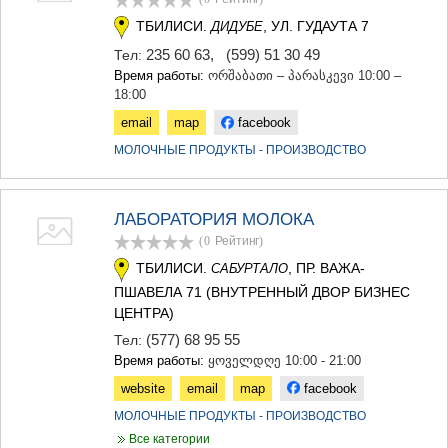
ДЖВАРИ
САМЦХЕ-ДЖАВАХЕТИ
ТБИЛИСИ.
, УЛ. ГУДАУТА 7
ДИДУБЕ
АДИГЕНИ
235 60 63
,
(599) 51 30 49
Тел:
АСПИНДЗА
Время работы:
ორშაბათი – პარასკევი 10:00 –
АХАЛКАЛАКИ
18:00
АХАЛЦИХЕ
email
map
facebook
БОРЖОМИ
НИНОЦМИНДА
МОЛОЧНЫЕ ПРОДУКТЫ - ПРОИЗВОДСТВО
АБАСТУМАНИ
БАКУРИАНИ
ВАЛЕ
ЛАБОРАТОРИЯ МОЛОКА
КВЕМО КАРТЛИ
(0
Рейтинг
)
БОЛНИСИ
ТБИЛИСИ.
, ПР. ВАЖА-
САБУРТАЛО
ГАРДАБАНИ
ПШАВЕЛА 71 (ВНУТРЕННЫЙ ДВОР БИЗНЕС
ДМАНИСИ
ТЕТРИЦКАРО
ЦЕНТРА)
МАРНЕУЛИ
(577) 68 95 55
Тел:
РУСТАВИ
Время работы:
ყოველდღე 10:00 - 21:00
ЦАЛКА
website
email
map
facebook
ШИДА КАРТЛИ
ГОРИ
МОЛОЧНЫЕ ПРОДУКТЫ - ПРОИЗВОДСТВО
КАСПИ
Все категории