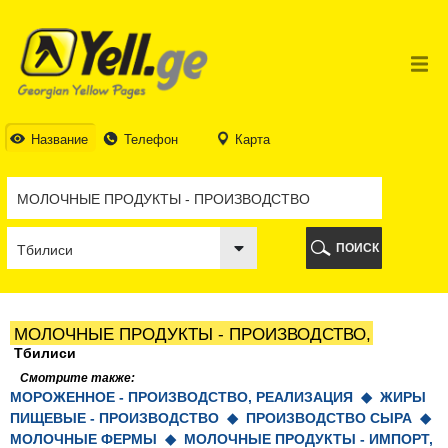
ТБИЛИСИ
ТБИЛИСИ
АБХАЗИЯ
ГАЛИ
АДЖАРИЯ
БАТУМИ
Название
Телефон
Карта
КЕДА
КОБУЛЕТИ
ШУАХЕВИ
ХЕЛВАЧАУРИ
ХУЛО
ПОИСК
ЧАКВИ
ГУРИЯ
ЛАНЧХУТИ
ОЗУРГЕТИ
МОЛОЧНЫЕ ПРОДУКТЫ - ПРОИЗВОДСТВО,
ЧОХАТАУРИ
Тбилиси
УРЕКИ
Смотрите также:
ИМЕРЕТИЯ
МОРОЖЕННОЕ - ПРОИЗВОДСТВО, РЕАЛИЗАЦИЯ ◆
ЖИРЫ
БАГДАТИ
ПИЩЕВЫЕ - ПРОИЗВОДСТВО ◆
ПРОИЗВОДСТВО СЫРА ◆
ВАНИ
МОЛОЧНЫЕ ФЕРМЫ ◆
МОЛОЧНЫЕ ПРОДУКТЫ - ИМПОРТ,
ЗЕСТАФОНИ