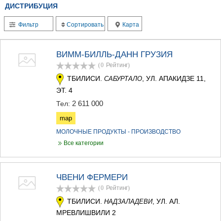
ДИСТРИБУЦИЯ
ТЕРДЖОЛА
САМТРЕДИА
Фильтр
Сортировать
Карта
САЧХЕРЕ
ТКИБУЛИ
КУТАИСИ
ВИММ-БИЛЛЬ-ДАНН ГРУЗИЯ
ЦКАЛТУБО
(0
Рейтинг
)
ЧИАТУРА
ХАРАГАУЛИ
ТБИЛИСИ.
, УЛ. АПАКИДЗЕ 11,
САБУРТАЛО
ХОНИ
ЭТ. 4
КАХЕТИЯ
2 611 000
Тел:
АХМЕТА
map
ГУРДЖААНИ
ДЕДОПЛИСЦКАРО
МОЛОЧНЫЕ ПРОДУКТЫ - ПРОИЗВОДСТВО
ТЕЛАВИ
Все категории
ЛАГОДЕХИ
САГАРЕДЖО
СИГНАГИ
ЧВЕНИ ФЕРМЕРИ
КВАРЕЛИ
ЦНОРИ
(0
Рейтинг
)
МЦХЕТА-МТИАНЕТИ
ТБИЛИСИ.
, УЛ. АЛ.
НАДЗАЛАДЕВИ
ДУШЕТИ
МРЕВЛИШВИЛИ 2
ТИАНЕТИ