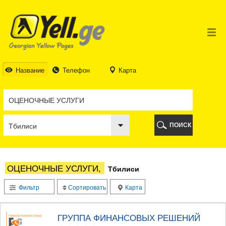
ТБИЛИСИ
ТБИЛИСИ
АБХАЗИЯ
ГАЛИ
АДЖАРИЯ
БАТУМИ
Название
Телефон
Карта
КЕДА
КОБУЛЕТИ
ШУАХЕВИ
ХЕЛВАЧАУРИ
ХУЛО
ПОИСК
ЧАКВИ
ГУРИЯ
ЛАНЧХУТИ
ОЗУРГЕТИ
ОЦЕНОЧНЫЕ УСЛУГИ,
Тбилиси
ЧОХАТАУРИ
УРЕКИ
Фильтр
Сортировать
Карта
ИМЕРЕТИЯ
БАГДАТИ
ВАНИ
ГРУППА ФИНАНСОВЫХ РЕШЕНИЙ
ЗЕСТАФОНИ