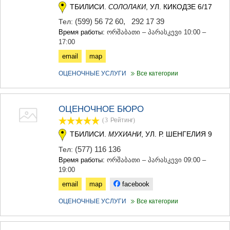
ДЖВАРИ
ТБИЛИСИ.
, УЛ. КИКОДЗЕ 6/17
СОЛОЛАКИ
САМЦХЕ-ДЖАВАХЕТИ
(599) 56 72 60
,
292 17 39
Тел:
АДИГЕНИ
Время работы:
ორშაბათი – პარასკევი 10:00 –
АСПИНДЗА
17:00
АХАЛКАЛАКИ
АХАЛЦИХЕ
email
map
БОРЖОМИ
ОЦЕНОЧНЫЕ УСЛУГИ
Все категории
НИНОЦМИНДА
АБАСТУМАНИ
БАКУРИАНИ
ВАЛЕ
ОЦЕНОЧНОЕ БЮРО
КВЕМО КАРТЛИ
(3
Рейтинг
)
БОЛНИСИ
ТБИЛИСИ.
, УЛ. Р. ШЕНГЕЛИЯ 9
МУХИАНИ
ГАРДАБАНИ
(577) 116 136
Тел:
ДМАНИСИ
Время работы:
ორშაბათი – პარასკევი 09:00 –
ТЕТРИЦКАРО
19:00
МАРНЕУЛИ
РУСТАВИ
email
map
facebook
ЦАЛКА
ОЦЕНОЧНЫЕ УСЛУГИ
Все категории
ШИДА КАРТЛИ
ГОРИ
КАСПИ