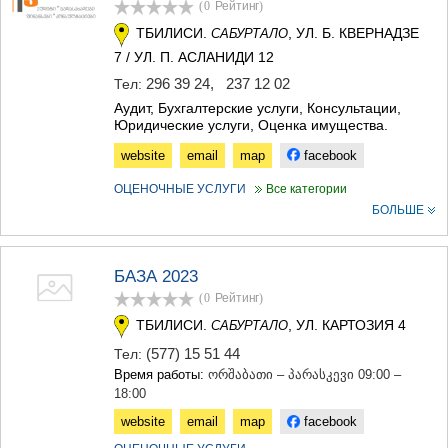
(0
Рейтинг
)
ТЕРДЖОЛА
ТБИЛИСИ.
, УЛ. Б. КВЕРНАДЗЕ
САБУРТАЛО
САМТРЕДИА
САЧХЕРЕ
7 / УЛ. П. АСЛАНИДИ 12
ТКИБУЛИ
296 39 24
,
237 12 02
Тел:
КУТАИСИ
Аудит, Бухгалтерские услуги, Консультации,
ЦКАЛТУБО
Юридические услуги, Оценка имущества.
ЧИАТУРА
website
email
map
facebook
ХАРАГАУЛИ
ХОНИ
ОЦЕНОЧНЫЕ УСЛУГИ
Все категории
КАХЕТИЯ
БОЛЬШЕ
АХМЕТА
ГУРДЖААНИ
ДЕДОПЛИСЦКАРО
БАЗА 2023
ТЕЛАВИ
(0
Рейтинг
)
ЛАГОДЕХИ
САГАРЕДЖО
ТБИЛИСИ.
, УЛ. КАРТОЗИЯ 4
САБУРТАЛО
СИГНАГИ
(577) 15 51 44
Тел:
КВАРЕЛИ
Время работы:
ორშაბათი – პარასკევი 09:00 –
ЦНОРИ
18:00
МЦХЕТА-МТИАНЕТИ
website
email
map
facebook
ДУШЕТИ
ТИАНЕТИ