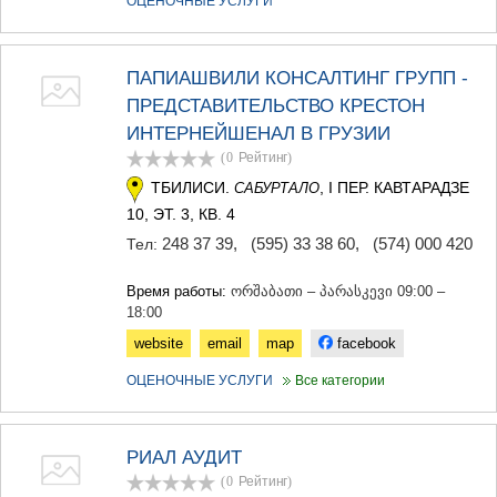
ОЦЕНОЧНЫЕ УСЛУГИ
МЦХЕТА
СТЕПАНЦМИНДА (КАЗБЕГИ)
ГУДАУРИ
ПАПИАШВИЛИ КОНСАЛТИНГ ГРУПП -
АХАЛГОРИ
ПРЕДСТАВИТЕЛЬСТВО КРЕСТОН
РАЧА-ЛЕЧХУМИ/НИЖНЯЯ
СВАНЕТИЯ
ИНТЕРНЕЙШЕНАЛ В ГРУЗИИ
АМБРОЛАУРИ
(0
Рейтинг
)
ЛЕНТЕХИ
ТБИЛИСИ.
, I ПЕР. КАВТАРАДЗЕ
САБУРТАЛО
ОНИ
10, ЭТ. 3, КВ. 4
ЦАГЕРИ
МЕГРЕЛИЯ/ВЕРХНЯЯ
248 37 39
,
(595) 33 38 60
,
(574) 000 420
Тел:
СВАНЕТИЯ
АБАША
Время работы:
ორშაბათი – პარასკევი 09:00 –
ЗУГДИДИ
18:00
МАРТВИЛИ
website
email
map
facebook
МЕСТИА
СЕНАКИ
ОЦЕНОЧНЫЕ УСЛУГИ
Все категории
ПОТИ
ЧХОРОЦКУ
ЦАЛЕНДЖИХА
РИАЛ АУДИТ
ХОБИ
АНАКЛИА
(0
Рейтинг
)