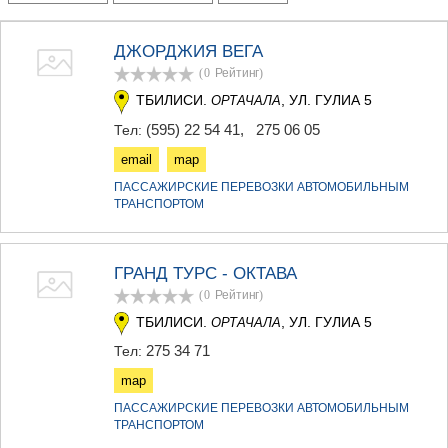
ТЕРДЖОЛА
САМТРЕДИА
ДЖОРДЖИЯ ВЕГА
САЧХЕРЕ
(0
Рейтинг
)
ТКИБУЛИ
КУТАИСИ
ТБИЛИСИ.
, УЛ. ГУЛИА 5
ОРТАЧАЛА
ЦКАЛТУБО
(595) 22 54 41
,
275 06 05
Тел:
ЧИАТУРА
ХАРАГАУЛИ
email
map
ХОНИ
ПАССАЖИРСКИЕ ПЕРЕВОЗКИ АВТОМОБИЛЬНЫМ
КАХЕТИЯ
ТРАНСПОРТОМ
АХМЕТА
ГУРДЖААНИ
ДЕДОПЛИСЦКАРО
ГРАНД ТУРС - ОКТАВА
ТЕЛАВИ
(0
Рейтинг
)
ЛАГОДЕХИ
САГАРЕДЖО
ТБИЛИСИ.
, УЛ. ГУЛИА 5
ОРТАЧАЛА
СИГНАГИ
275 34 71
Тел:
КВАРЕЛИ
ЦНОРИ
map
МЦХЕТА-МТИАНЕТИ
ПАССАЖИРСКИЕ ПЕРЕВОЗКИ АВТОМОБИЛЬНЫМ
ДУШЕТИ
ТРАНСПОРТОМ
ТИАНЕТИ