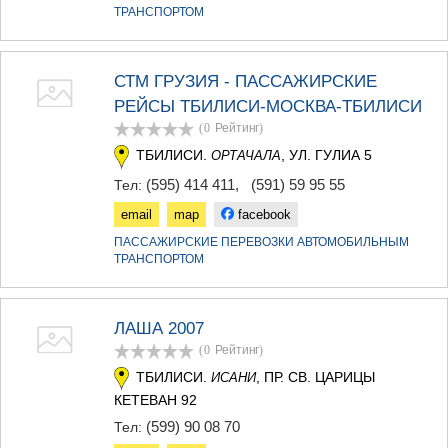
ДЖВАРИ
ТРАНСПОРТОМ
САМЦХЕ-ДЖАВАХЕТИ
АДИГЕНИ
АСПИНДЗА
СТМ ГРУЗИЯ - ПАССАЖИРСКИЕ
АХАЛКАЛАКИ
РЕЙСЫ ТБИЛИСИ-МОСКВА-ТБИЛИСИ
АХАЛЦИХЕ
БОРЖОМИ
(0
Рейтинг
)
НИНОЦМИНДА
ТБИЛИСИ.
, УЛ. ГУЛИА 5
ОРТАЧАЛА
АБАСТУМАНИ
(595) 414 411
,
(591) 59 95 55
Тел:
БАКУРИАНИ
ВАЛЕ
email
map
facebook
КВЕМО КАРТЛИ
ПАССАЖИРСКИЕ ПЕРЕВОЗКИ АВТОМОБИЛЬНЫМ
БОЛНИСИ
ТРАНСПОРТОМ
ГАРДАБАНИ
ДМАНИСИ
ТЕТРИЦКАРО
ЛАША 2007
МАРНЕУЛИ
(0
Рейтинг
)
РУСТАВИ
ЦАЛКА
ТБИЛИСИ.
, ПР. СВ. ЦАРИЦЫ
ИСАНИ
ШИДА КАРТЛИ
КЕТЕВАН 92
ГОРИ
(599) 90 08 70
Тел:
КАСПИ