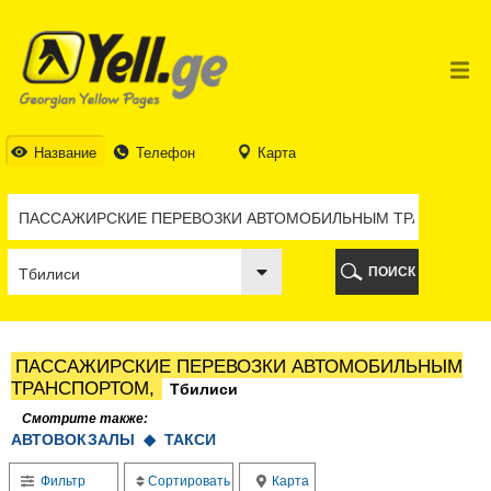
ТБИЛИСИ
ТБИЛИСИ
АБХАЗИЯ
ГАЛИ
АДЖАРИЯ
БАТУМИ
Название
Телефон
Карта
КЕДА
КОБУЛЕТИ
ШУАХЕВИ
ХЕЛВАЧАУРИ
ХУЛО
ПОИСК
ЧАКВИ
ГУРИЯ
ЛАНЧХУТИ
ОЗУРГЕТИ
ПАССАЖИРСКИЕ ПЕРЕВОЗКИ АВТОМОБИЛЬНЫМ
ЧОХАТАУРИ
ТРАНСПОРТОМ,
Тбилиси
УРЕКИ
ИМЕРЕТИЯ
Смотрите также:
АВТОВОКЗАЛЫ ◆
ТАКСИ
БАГДАТИ
ВАНИ
Фильтр
Сортировать
Карта
ЗЕСТАФОНИ