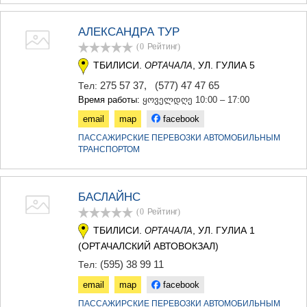
МЦХЕТА
СТЕПАНЦМИНДА (КАЗБЕГИ)
АЛЕКСАНДРА ТУР
ГУДАУРИ
(0
Рейтинг
)
АХАЛГОРИ
РАЧА-ЛЕЧХУМИ/НИЖНЯЯ
ТБИЛИСИ.
, УЛ. ГУЛИА 5
ОРТАЧАЛА
СВАНЕТИЯ
275 57 37
,
(577) 47 47 65
Тел:
АМБРОЛАУРИ
Время работы:
ყოველდღე 10:00 – 17:00
ЛЕНТЕХИ
email
map
facebook
ОНИ
ЦАГЕРИ
ПАССАЖИРСКИЕ ПЕРЕВОЗКИ АВТОМОБИЛЬНЫМ
МЕГРЕЛИЯ/ВЕРХНЯЯ
ТРАНСПОРТОМ
СВАНЕТИЯ
АБАША
ЗУГДИДИ
БАСЛАЙНС
МАРТВИЛИ
(0
Рейтинг
)
МЕСТИА
СЕНАКИ
ТБИЛИСИ.
, УЛ. ГУЛИА 1
ОРТАЧАЛА
ПОТИ
(ОРТАЧАЛСКИЙ АВТОВОКЗАЛ)
ЧХОРОЦКУ
(595) 38 99 11
Тел:
ЦАЛЕНДЖИХА
ХОБИ
email
map
facebook
АНАКЛИА
ПАССАЖИРСКИЕ ПЕРЕВОЗКИ АВТОМОБИЛЬНЫМ