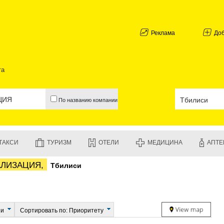
АБХАЗИЯ
ГАЛИ
АДЖАРИЯ
Реклама
До
БАТУМИ
КЕДА
КОБУЛЕТИ
та
ШУАХЕВИ
ХЕЛВАЧАУ
ХУЛО
По названию компании
ЧАКВИ
ГУРИЯ
ЛАНЧХУТИ
ОЗУРГЕТИ
ТАКСИ
ТУРИЗМ
ОТЕЛИ
МЕДИЦИНА
АПТЕ
ЧОХАТАУР
УРЕКИ
АЛИЗАЦИЯ,
Тбилиси
ИМЕРЕТИЯ
БАГДАТИ
ВАНИ
ЗЕСТАФО
ТЕРДЖОЛ
ии
Сортировать по: Приоритету
САМТРЕД