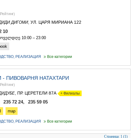
ГУДАУРИ
АХАЛГОРИ
РАЧА-ЛЕЧХ
Рейтинг
)
СВАНЕТИЯ
, УЛ. ЦАРЯ МИРИАНА 122
ДИДИ ДИГОМИ
АМБРОЛА
72 10
ЛЕНТЕХИ
ყოველდღე 10:00 – 23:00
ОНИ
ЦАГЕРИ
book
МЕГРЕЛИЯ/
СВАНЕТИЯ
ОДСТВО, РЕАЛИЗАЦИЯ
Все категории
АБАША
ЗУГДИДИ
МАРТВИЛ
 - ПИВОВАРНЯ НАТАХТАРИ
МЕСТИА
Рейтинг
)
СЕНАКИ
, ПР. ЦЕРЕТЕЛИ 87А
ПОТИ
ДИДУБЕ
+ Филиалы
ЧХОРОЦК
, 235 72 24, 235 59 05
ЦАЛЕНДЖ
l
map
ХОБИ
АНАКЛИА
ОДСТВО, РЕАЛИЗАЦИЯ
Все категории
ДЖВАРИ
САМЦХЕ-ДЖ
Страница:
1 (1)
АДИГЕНИ