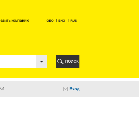
бавить компанию
GEO
ENG
RUS
РИ
ПОИСК
КИ
Вход
И
НИ
А
ИА