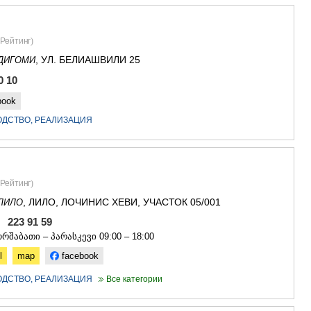
САЧХЕРЕ
ТКИБУЛИ
КУТАИСИ
Рейтинг
)
ЦКАЛТУБО
, УЛ. БЕЛИАШВИЛИ 25
ЧИАТУРА
ДИГОМИ
ХАРАГАУЛ
0 10
ХОНИ
book
КАХЕТИЯ
АХМЕТА
ОДСТВО, РЕАЛИЗАЦИЯ
ГУРДЖАА
ДЕДОПЛИ
ТЕЛАВИ
ЛАГОДЕХИ
Рейтинг
)
САГАРЕД
СИГНАГИ
, ЛИЛО, ЛОЧИНИС ХЕВИ, УЧАСТОК 05/001
ЛИЛО
КВАРЕЛИ
0, 223 91 59
ЦНОРИ
რშაბათი – პარასკევი 09:00 – 18:00
МЦХЕТА-МТ
l
map
facebook
ДУШЕТИ
ТИАНЕТИ
ОДСТВО, РЕАЛИЗАЦИЯ
Все категории
МЦХЕТА
СТЕПАНЦМ