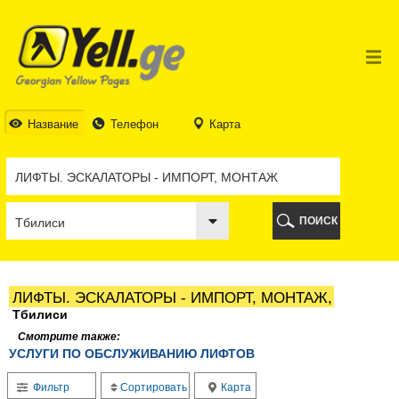
ТБИЛИСИ
ТБИЛИСИ
АБХАЗИЯ
ГАЛИ
АДЖАРИЯ
БАТУМИ
Название
Телефон
Карта
КЕДА
КОБУЛЕТИ
ШУАХЕВИ
ХЕЛВАЧАУРИ
ХУЛО
ПОИСК
ЧАКВИ
ГУРИЯ
ЛАНЧХУТИ
ОЗУРГЕТИ
ЛИФТЫ. ЭСКАЛАТОРЫ - ИМПОРТ, МОНТАЖ,
ЧОХАТАУРИ
Тбилиси
УРЕКИ
Смотрите также:
ИМЕРЕТИЯ
УСЛУГИ ПО ОБСЛУЖИВАНИЮ ЛИФТОВ
БАГДАТИ
ВАНИ
Фильтр
Сортировать
Карта
ЗЕСТАФОНИ