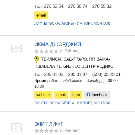
270 52 54
,
270 50 74
,
270 59 32
Тел:
email
ЛИФТЫ. ЭСКАЛАТОРЫ - ИМПОРТ, МОНТАЖ
ИКМА ДЖОРДЖИЯ
(0
Рейтинг
)
ТБИЛИСИ.
, ПР. ВАЖА-
САБУРТАЛО
ПШАВЕЛА 71, БИЗНЕС ЦЕНТР РЕДИКС
295 01 92
,
295 01 97
,
(599) 09 29 01
Тел:
Время работы:
ორშაბათი – პარასკევი 09:00 –
18:00
website
email
map
facebook
ЛИФТЫ. ЭСКАЛАТОРЫ - ИМПОРТ, МОНТАЖ
ЭЛИТ ЛИФТ
(0
Рейтинг
)