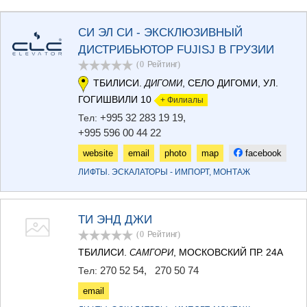
ТЕРДЖОЛА
САМТРЕДИА
СИ ЭЛ СИ - ЭКСКЛЮЗИВНЫЙ
САЧХЕРЕ
ДИСТРИБЬЮТОР FUJISJ В ГРУЗИИ
ТКИБУЛИ
(0
Рейтинг
)
КУТАИСИ
ЦКАЛТУБО
ТБИЛИСИ.
, СЕЛО ДИГОМИ, УЛ.
ДИГОМИ
ЧИАТУРА
ГОГИШВИЛИ 10
+ Филиалы
ХАРАГАУЛИ
+995 32 283 19 19
,
Тел:
ХОНИ
+995 596 00 44 22
КАХЕТИЯ
АХМЕТА
website
email
photo
map
facebook
ГУРДЖААНИ
ЛИФТЫ. ЭСКАЛАТОРЫ - ИМПОРТ, МОНТАЖ
ДЕДОПЛИСЦКАРО
ТЕЛАВИ
ЛАГОДЕХИ
ТИ ЭНД ДЖИ
САГАРЕДЖО
СИГНАГИ
(0
Рейтинг
)
КВАРЕЛИ
ТБИЛИСИ.
, МОСКОВСКИЙ ПР. 24А
САМГОРИ
ЦНОРИ
270 52 54
,
270 50 74
Тел:
МЦХЕТА-МТИАНЕТИ
ДУШЕТИ
email
ТИАНЕТИ