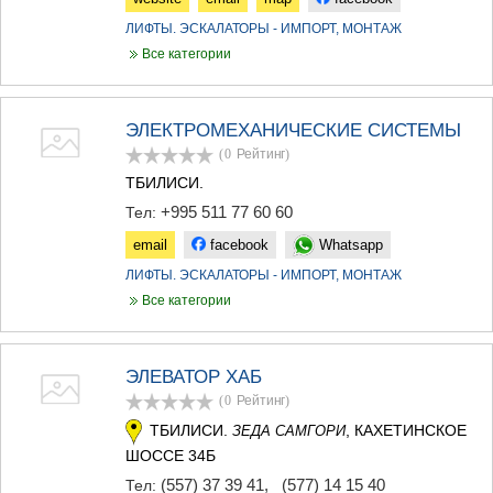
ДЖВАРИ
САМЦХЕ-ДЖАВАХЕТИ
ЛИФТЫ. ЭСКАЛАТОРЫ - ИМПОРТ, МОНТАЖ
АДИГЕНИ
Все категории
АСПИНДЗА
АХАЛКАЛАКИ
АХАЛЦИХЕ
ЭЛЕКТРОМЕХАНИЧЕСКИЕ СИСТЕМЫ
БОРЖОМИ
(0
Рейтинг
)
НИНОЦМИНДА
ТБИЛИСИ.
АБАСТУМАНИ
БАКУРИАНИ
+995 511 77 60 60
Тел:
ВАЛЕ
email
facebook
Whatsapp
КВЕМО КАРТЛИ
ЛИФТЫ. ЭСКАЛАТОРЫ - ИМПОРТ, МОНТАЖ
БОЛНИСИ
ГАРДАБАНИ
Все категории
ДМАНИСИ
ТЕТРИЦКАРО
МАРНЕУЛИ
ЭЛЕВАТОР ХАБ
РУСТАВИ
(0
Рейтинг
)
ЦАЛКА
ТБИЛИСИ.
, КАХЕТИНСКОЕ
ЗЕДА САМГОРИ
ШИДА КАРТЛИ
ШОССЕ 34Б
ГОРИ
КАСПИ
(557) 37 39 41
,
(577) 14 15 40
Тел: