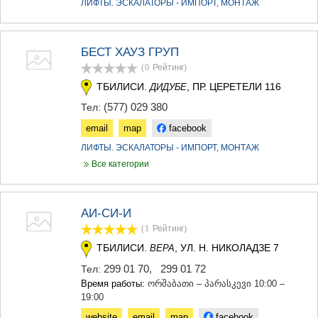
ЛИФТЫ. ЭСКАЛАТОРЫ - ИМПОРТ, МОНТАЖ
МЦХЕТА
СТЕПАНЦМИНДА (КАЗБЕГИ)
ГУДАУРИ
БЕСТ ХАУЗ ГРУП
АХАЛГОРИ
РАЧА-ЛЕЧХУМИ/НИЖНЯЯ
(0
Рейтинг
)
СВАНЕТИЯ
ТБИЛИСИ.
, ПР. ЦЕРЕТЕЛИ 116
ДИДУБЕ
АМБРОЛАУРИ
(577) 029 380
Тел:
ЛЕНТЕХИ
ОНИ
email
map
facebook
ЦАГЕРИ
ЛИФТЫ. ЭСКАЛАТОРЫ - ИМПОРТ, МОНТАЖ
МЕГРЕЛИЯ/ВЕРХНЯЯ
СВАНЕТИЯ
Все категории
АБАША
ЗУГДИДИ
МАРТВИЛИ
АИ-СИ-И
МЕСТИА
(1
Рейтинг
)
СЕНАКИ
ТБИЛИСИ.
, УЛ. Н. НИКОЛАДЗЕ 7
ВЕРА
ПОТИ
ЧХОРОЦКУ
299 01 70
,
299 01 72
Тел:
ЦАЛЕНДЖИХА
Время работы:
ორშაბათი – პარასკევი 10:00 –
ХОБИ
19:00
АНАКЛИА
website
email
map
facebook