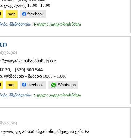
ᲒᲣᲓᲐᲣᲠᲘ
აო აუზებისთვის აუცილებელი მოწყობილობებია: წყლის ტუმბო,
ი: ყოველდღე 10:00 - 19:00
ᲐᲮᲐᲚᲒᲝᲠ
რები აუზის დეზინფექციისთვის და წმენდისთვის; გარდა ამისა
l
map
facebook
ᲠᲐᲭᲐ-ᲚᲔᲩᲮᲣᲛ
თ დაამონტაჟოთ აუზის წყლის გათბობა, აუზის განათება და
ᲐᲛᲑᲠᲝᲚᲐ
რება, მშენებლობა
ყველა კატეგორიის ნახვა
ᲚᲔᲜᲢᲔᲮᲘ
;
ᲝᲜᲘ
ᲪᲐᲒᲔᲠᲘ
თი ინფორმაციის დასადგენად შეგიძლიათ დაუკავშირდეთ ქვემოთ
ქნო
ᲡᲐᲛᲔᲒᲠᲔᲚᲝ/Ზ
შეფასება
)
ᲐᲑᲐᲨᲐ
ᲖᲣᲒᲓᲘᲓᲘ
აშლიჯვარი
, იასამანის ქუჩა 6
ᲛᲐᲠᲢᲕᲘᲚ
 47 79, (579) 500 544
ᲛᲔᲡᲢᲘᲐ
: ორშაბათი – შაბათი 10:00 – 18:00
ᲡᲔᲜᲐᲙᲘ
ᲤᲝᲗᲘ
l
map
facebook
Whatsapp
ᲩᲮᲝᲠᲝᲬᲧ
რება, მშენებლობა
ყველა კატეგორიის ნახვა
ᲬᲐᲚᲔᲜᲯᲘᲮ
ᲮᲝᲑᲘ
ᲐᲜᲐᲙᲚᲘᲐ
ᲯᲕᲐᲠᲘ
ᲡᲐᲛᲪᲮᲔ–ᲯᲐᲕᲐ
შეფასება
)
ᲐᲓᲘᲒᲔᲜᲘ
იღომი
, ლუარსაბ ანდრონიკაშვილის ქუჩა 6ა
ᲐᲡᲞᲘᲜᲫᲐ