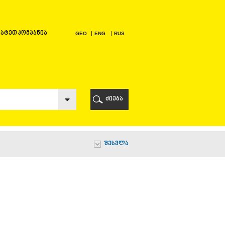
ატეთ კომპანია
GEO
ENG
RUS
Ი
ᲠᲘ
ძიება
Ი
შესვლა
Ი
Ი
Ა