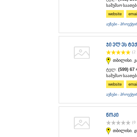
8. მოწყობილობების მონტაჟი: საცურ
სამუშაო საათებ
წყლის ფილტრაციის სისტემა, აქსესუა
website
emai
სურვილისამებრ შეგიძლიათ დამატები
აუზის გადახურვის სისტემა.
აუზები - პროექტი
9. აუზის წყლით შევსება და ტესტირება
აუზების ფასების და სხვა დამატები
ჯი ელ ეს ტე
ჩამოთვლილ კომპანიებს.
(2
თბილისი.
ვ
(599) 67
ტელ:
სამუშაო საათები
website
emai
აუზები - პროექტი
ნოკი
(0
თბილისი.
დ