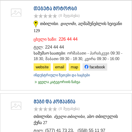
ᲗᲔᲠᲯᲝᲚᲐ
თეგეტა მოტორსი
ᲡᲐᲛᲢᲠᲔᲓᲘᲐ
(0
შეფასება
)
ᲡᲐᲩᲮᲔᲠᲔ
ᲢᲧᲘᲑᲣᲚᲘ
თბილისი.
დიღომი
, აღმაშენებლის ხეივანი
ᲥᲣᲗᲐᲘᲡᲘ
129
ᲬᲧᲐᲚᲢᲣᲑᲝ
226 44 44
ცხელი ხაზი:
ᲭᲘᲐᲗᲣᲠᲐ
ᲮᲐᲠᲐᲒᲐᲣᲚᲘ
224 44 44
ტელ:
ᲮᲝᲜᲘ
სამუშაო საათები:
ორშაბათი - პარასკევი 09:30 -
ᲙᲐᲮᲔᲗᲘ
18:30, შაბათი 09:30 - 18:30, კვირა 09:30 - 16:00
ᲐᲮᲛᲔᲢᲐ
website
email
map
facebook
ᲒᲣᲠᲯᲐᲐᲜᲘ
ინდუსტრიული ზეთები და საცხები
ᲓᲔᲓᲝᲤᲚᲘᲡᲬᲧᲐᲠᲝ
ყველა კატეგორიის ნახვა
ᲗᲔᲚᲐᲕᲘ
ᲚᲐᲒᲝᲓᲔᲮᲘ
ᲡᲐᲒᲐᲠᲔᲯᲝ
ᲡᲘᲦᲜᲐᲦᲘ
მეგი და კომპანია
ᲧᲕᲐᲠᲔᲚᲘ
(0
შეფასება
)
ᲬᲜᲝᲠᲘ
თბილისი.
ძველი თბილისი
, აბო თბილელის
ᲛᲪᲮᲔᲗᲐ–ᲛᲗᲘᲐᲜᲔᲗᲘ
ქუჩა 27
ᲓᲣᲨᲔᲗᲘ
(577) 41 73 23
,
(558) 55 11 97
ტელ:
ᲗᲘᲐᲜᲔᲗᲘ