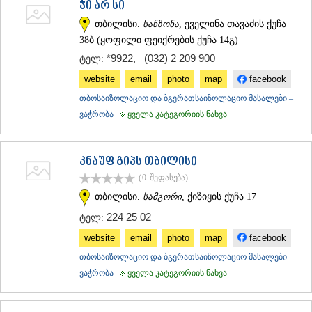
ჯი არ სი
ᲐᲓᲘᲒᲔᲜᲘ
თბილისი.
სანზონა
, ეველინა თავაძის ქუჩა
ᲐᲡᲞᲘᲜᲫᲐ
38ბ (ყოფილი ფეიქრების ქუჩა 14გ)
ᲐᲮᲐᲚᲥᲐᲚᲐᲥᲘ
ᲐᲮᲐᲚᲪᲘᲮᲔ
*9922
,
(032) 2 209 900
ტელ:
ᲑᲝᲠᲯᲝᲛᲘ
website
email
photo
map
facebook
ᲜᲘᲜᲝᲬᲛᲘᲜᲓᲐ
ᲐᲑᲐᲡᲗᲣᲛᲐᲜᲘ
თბოსაიზოლაციო და ბგერათსაიზოლაციო მასალები –
ᲑᲐᲙᲣᲠᲘᲐᲜᲘ
ვაჭრობა
ყველა კატეგორიის ნახვა
ᲕᲐᲚᲔ
ᲥᲕᲔᲛᲝ ᲥᲐᲠᲗᲚᲘ
ᲑᲝᲚᲜᲘᲡᲘ
კნაუფ გიპს თბილისი
ᲒᲐᲠᲓᲐᲑᲐᲜᲘ
(0
შეფასება
)
ᲓᲛᲐᲜᲘᲡᲘ
თბილისი.
სამგორი
, ქიზიყის ქუჩა 17
ᲗᲔᲗᲠᲘᲬᲧᲐᲠᲝ
ᲛᲐᲠᲜᲔᲣᲚᲘ
224 25 02
ტელ:
ᲠᲣᲡᲗᲐᲕᲘ
website
email
photo
map
facebook
ᲬᲐᲚᲙᲐ
ᲨᲘᲓᲐ ᲥᲐᲠᲗᲚᲘ
თბოსაიზოლაციო და ბგერათსაიზოლაციო მასალები –
ᲒᲝᲠᲘ
ვაჭრობა
ყველა კატეგორიის ნახვა
ᲙᲐᲡᲞᲘ
ᲥᲐᲠᲔᲚᲘ
ᲮᲐᲨᲣᲠᲘ