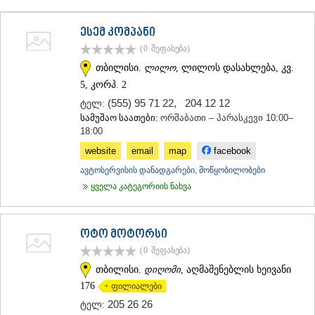
ᲗᲔᲠᲯᲝᲚᲐ
ᲡᲐᲛᲢᲠᲔᲓᲘᲐ
ესემ კომპანი
ᲡᲐᲩᲮᲔᲠᲔ
(0
შეფასება
)
ᲢᲧᲘᲑᲣᲚᲘ
ᲥᲣᲗᲐᲘᲡᲘ
თბილისი.
ლილო
, ლილოს დასახლება, კვ.
ᲬᲧᲐᲚᲢᲣᲑᲝ
5, კორპ. 2
ᲭᲘᲐᲗᲣᲠᲐ
(555) 95 71 22
,
204 12 12
ტელ:
ᲮᲐᲠᲐᲒᲐᲣᲚᲘ
სამუშაო საათები:
ორშაბათი – პარასკევი 10:00–
ᲮᲝᲜᲘ
18:00
ᲙᲐᲮᲔᲗᲘ
website
email
map
facebook
ᲐᲮᲛᲔᲢᲐ
ᲒᲣᲠᲯᲐᲐᲜᲘ
ავტოსერვისის დანადგარები, მოწყობილობები
ᲓᲔᲓᲝᲤᲚᲘᲡᲬᲧᲐᲠᲝ
ყველა კატეგორიის ნახვა
ᲗᲔᲚᲐᲕᲘ
ᲚᲐᲒᲝᲓᲔᲮᲘ
ᲡᲐᲒᲐᲠᲔᲯᲝ
ოტო მოტორსი
ᲡᲘᲦᲜᲐᲦᲘ
(0
შეფასება
)
ᲧᲕᲐᲠᲔᲚᲘ
ᲬᲜᲝᲠᲘ
თბილისი.
დიღომი
, აღმაშენებლის ხეივანი
ᲛᲪᲮᲔᲗᲐ–ᲛᲗᲘᲐᲜᲔᲗᲘ
176
+ ფილიალები
ᲓᲣᲨᲔᲗᲘ
205 26 26
ტელ:
ᲗᲘᲐᲜᲔᲗᲘ