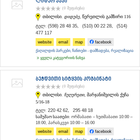
ლიდერ პაკი
ᲗᲔᲠᲯᲝᲚᲐ
(0
შეფასება
)
ᲡᲐᲛᲢᲠᲔᲓᲘᲐ
თბილისი.
დიდუბე
, წერეთლის გამზირი 116
ᲡᲐᲩᲮᲔᲠᲔ
ᲢᲧᲘᲑᲣᲚᲘ
(598) 28 48 35
,
(510) 00 22 28
,
(514)
ტელ:
ᲥᲣᲗᲐᲘᲡᲘ
477 117
ᲬᲧᲐᲚᲢᲣᲑᲝ
website
email
map
facebook
ᲭᲘᲐᲗᲣᲠᲐ
ᲮᲐᲠᲐᲒᲐᲣᲚᲘ
ქაღალდის პარკები, ჩანთები - დამზადება, რეალიზაცია
ᲮᲝᲜᲘ
ყველა კატეგორიის ნახვა
ᲙᲐᲮᲔᲗᲘ
ᲐᲮᲛᲔᲢᲐ
ᲒᲣᲠᲯᲐᲐᲜᲘ
ბეჭდვითი სიტყვის კომბინატი
ᲓᲔᲓᲝᲤᲚᲘᲡᲬᲧᲐᲠᲝ
(0
შეფასება
)
ᲗᲔᲚᲐᲕᲘ
ᲚᲐᲒᲝᲓᲔᲮᲘ
თბილისი.
ჩუღურეთი
, მარჯანიშვილის ქუჩა
ᲡᲐᲒᲐᲠᲔᲯᲝ
5/16-18
ᲡᲘᲦᲜᲐᲦᲘ
220 42 62
,
295 48 18
ტელ:
ᲧᲕᲐᲠᲔᲚᲘ
სამუშაო საათები:
ორშაბათი – ხუთშაბათი 10:00 –
ᲬᲜᲝᲠᲘ
18:00, პარასკევი 10:00 – 16:00
ᲛᲪᲮᲔᲗᲐ–ᲛᲗᲘᲐᲜᲔᲗᲘ
website
email
map
facebook
ᲓᲣᲨᲔᲗᲘ
ᲗᲘᲐᲜᲔᲗᲘ