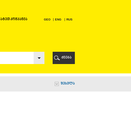
ატეთ კომპანია
GEO
ENG
RUS
Ი
ᲠᲘ
ძიება
Ი
შესვლა
Ი
Ი
Ა