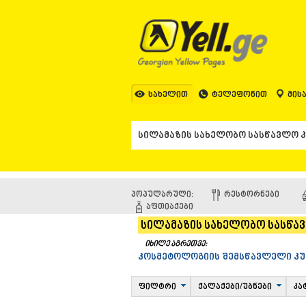
სახელით
ტელეფონით
მის
პოპულარული:
ᲠᲔᲡᲢᲝᲠᲜᲔᲑᲘ
ᲐᲤᲗᲘᲐᲥᲔᲑᲘ
სილამაზის სახელობო სასწა
იხილე აგრეთვე:
კოსმეტოლოგიის შემსწავლელი კუ
ფილტრი
ქალაქები/უბნები
კა