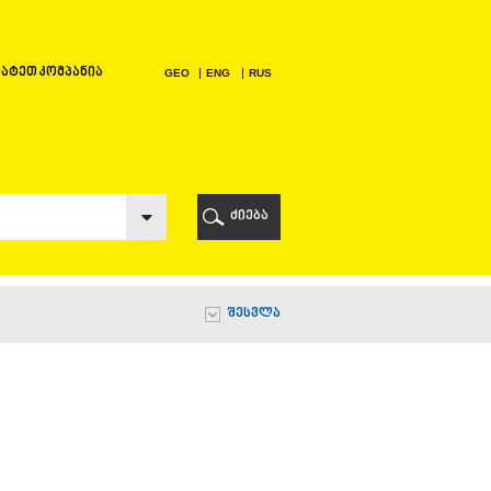
ატეთ კომპანია
GEO
ENG
RUS
Ი
ᲠᲘ
ძიება
Ი
შესვლა
Ი
Ი
Ა