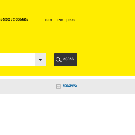
ატეთ კომპანია
GEO
ENG
RUS
Ი
ᲠᲘ
ძიება
Ი
შესვლა
Ი
Ი
Ა