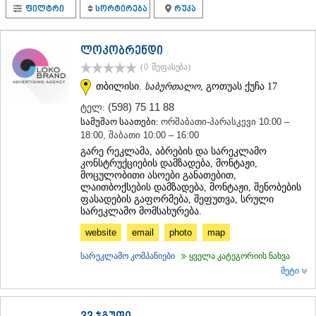
ფილტრი
სორტირება
რუკა
ᲗᲔᲠᲯᲝᲚᲐ
ᲡᲐᲛᲢᲠᲔᲓᲘᲐ
ᲡᲐᲩᲮᲔᲠᲔ
ლოკობრენდი
ᲢᲧᲘᲑᲣᲚᲘ
ᲥᲣᲗᲐᲘᲡᲘ
(0
შეფასება
)
ᲬᲧᲐᲚᲢᲣᲑᲝ
თბილისი.
საბურთალო
, გოთუას ქუჩა 17
ᲭᲘᲐᲗᲣᲠᲐ
(598) 75 11 88
ტელ:
ᲮᲐᲠᲐᲒᲐᲣᲚᲘ
სამუშაო საათები:
ორშაბათი-პარასკევი 10:00 –
ᲮᲝᲜᲘ
18:00, შაბათი 10:00 – 16:00
ᲙᲐᲮᲔᲗᲘ
გარე რეკლამა, აბრების და სარეკლამო
ᲐᲮᲛᲔᲢᲐ
კონსტრუქციების დამზადება, მონტაჟი,
ᲒᲣᲠᲯᲐᲐᲜᲘ
მოცულობითი ასოები განათებით,
ᲓᲔᲓᲝᲤᲚᲘᲡᲬᲧᲐᲠᲝ
ლაითბოქსების დამზადება, მონტაჟი, შენობების
ᲗᲔᲚᲐᲕᲘ
ფასადების გაფორმება, შეფუთვა, სრული
სარეკლამო მომსახურება.
ᲚᲐᲒᲝᲓᲔᲮᲘ
ᲡᲐᲒᲐᲠᲔᲯᲝ
website
email
photo
map
ᲡᲘᲦᲜᲐᲦᲘ
ᲧᲕᲐᲠᲔᲚᲘ
სარეკლამო კომპანიები
ყველა კატეგორიის ნახვა
ᲬᲜᲝᲠᲘ
მეტი
ᲛᲪᲮᲔᲗᲐ–ᲛᲗᲘᲐᲜᲔᲗᲘ
ᲓᲣᲨᲔᲗᲘ
ᲗᲘᲐᲜᲔᲗᲘ