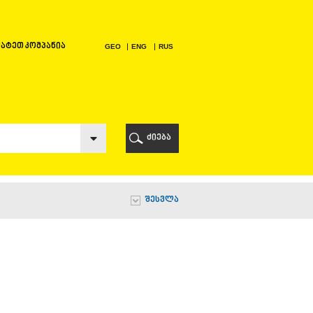
ატეთ კომპანია
GEO
ENG
RUS
Ი
ᲠᲘ
ძიება
Ი
შესვლა
Ი
Ი
Ა