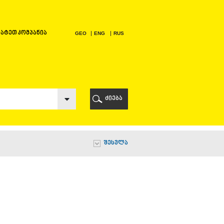
ატეთ კომპანია
GEO
ENG
RUS
Ი
ᲠᲘ
ძიება
Ი
შესვლა
Ი
Ი
Ა