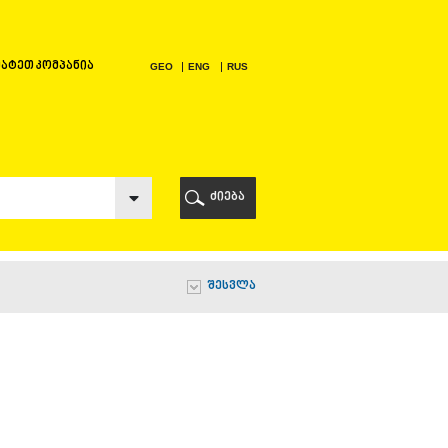
ატეთ კომპანია
GEO
ENG
RUS
Ი
ᲠᲘ
ძიება
Ი
შესვლა
Ი
Ი
Ა