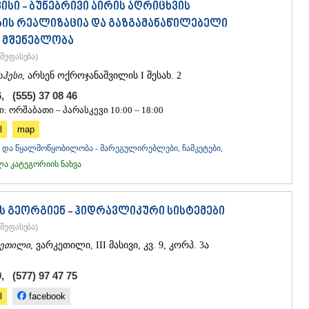
ᲡᲐᲩᲮᲔᲠᲔ
ისი - ბუნებრივი აირის აღრიცხვის
ᲢᲧᲘᲑᲣᲚᲘ
ის რეალიზაცია და გაზგამანაწილებელი
ᲥᲣᲗᲐᲘᲡᲘ
 მშენებლობა
ᲬᲧᲐᲚᲢᲣᲑ
შეფასება
)
ᲭᲘᲐᲗᲣᲠᲐ
ᲮᲐᲠᲐᲒᲐᲣᲚ
აჰესი
, არსენ ოქროჯანაშვილის I შესახ. 2
ᲮᲝᲜᲘ
6, (555) 37 08 46
ᲙᲐᲮᲔᲗᲘ
: ორშაბათი – პარასკევი 10:00 – 18:00
ᲐᲮᲛᲔᲢᲐ
l
map
ᲒᲣᲠᲯᲐᲐᲜᲘ
ᲓᲔᲓᲝᲤᲚᲘ
და წყალმოწყობილობა - მარეგულირებლები, ჩამკეტები,
ᲗᲔᲚᲐᲕᲘ
 კატეგორიის ნახვა
ᲚᲐᲒᲝᲓᲔᲮ
ᲡᲐᲒᲐᲠᲔᲯᲝ
ᲡᲘᲦᲜᲐᲦᲘ
ს გეორგიენ - ჰიდრავლიკური სისტემები
ᲧᲕᲐᲠᲔᲚᲘ
შეფასება
)
ᲬᲜᲝᲠᲘ
ᲛᲪᲮᲔᲗᲐ–ᲛᲗᲘ
კეთილი
, ვარკეთილი, III მასივი, კვ. 9, კორპ. 3ა
ᲓᲣᲨᲔᲗᲘ
ᲗᲘᲐᲜᲔᲗᲘ
, (577) 97 47 75
ᲛᲪᲮᲔᲗᲐ
l
facebook
ᲡᲢᲔᲤᲐᲜᲬᲛᲘ