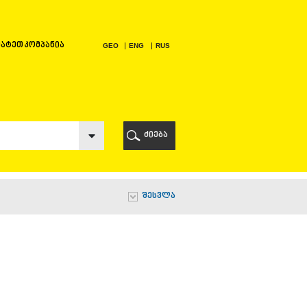
ატეთ კომპანია
GEO
ENG
RUS
Ი
ᲠᲘ
ძიება
Ი
შესვლა
Ი
Ი
Ა