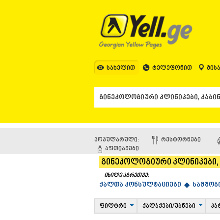
სახელით
ტელეფონით
მის
პოპულარული:
ᲠᲔᲡᲢᲝᲠᲜᲔᲑᲘ
ᲐᲤᲗᲘᲐᲥᲔᲑᲘ
გინეკოლოგიური კლინიკები, 
იხილე აგრეთვე:
ქალთა კონსულტაციები ◆
სამშობ
ფილტრი
ქალაქები/უბნები
კა