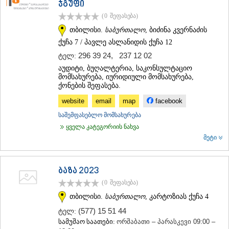
ჯგუფი
ᲗᲔᲠᲯᲝᲚᲐ
(0
შეფასება
)
ᲡᲐᲛᲢᲠᲔᲓᲘᲐ
ᲡᲐᲩᲮᲔᲠᲔ
თბილისი.
საბურთალო
, ბიძინა კვერნაძის
ᲢᲧᲘᲑᲣᲚᲘ
ქუჩა 7 / პავლე ასლანიდის ქუჩა 12
ᲥᲣᲗᲐᲘᲡᲘ
296 39 24
,
237 12 02
ტელ:
ᲬᲧᲐᲚᲢᲣᲑᲝ
აუდიტი, ბუღალტერია, საკონსულტაციო
ᲭᲘᲐᲗᲣᲠᲐ
მომსახურება, იურიდიული მომსახურება,
ᲮᲐᲠᲐᲒᲐᲣᲚᲘ
ქონების შეფასება.
ᲮᲝᲜᲘ
ᲙᲐᲮᲔᲗᲘ
website
email
map
facebook
ᲐᲮᲛᲔᲢᲐ
საშემფასებლო მომსახურება
ᲒᲣᲠᲯᲐᲐᲜᲘ
ყველა კატეგორიის ნახვა
ᲓᲔᲓᲝᲤᲚᲘᲡᲬᲧᲐᲠᲝ
მეტი
ᲗᲔᲚᲐᲕᲘ
ᲚᲐᲒᲝᲓᲔᲮᲘ
ᲡᲐᲒᲐᲠᲔᲯᲝ
ბაზა 2023
ᲡᲘᲦᲜᲐᲦᲘ
(0
შეფასება
)
ᲧᲕᲐᲠᲔᲚᲘ
ᲬᲜᲝᲠᲘ
თბილისი.
საბურთალო
, კარტოზიას ქუჩა 4
ᲛᲪᲮᲔᲗᲐ–ᲛᲗᲘᲐᲜᲔᲗᲘ
(577) 15 51 44
ტელ:
ᲓᲣᲨᲔᲗᲘ
სამუშაო საათები:
ორშაბათი – პარასკევი 09:00 –
ᲗᲘᲐᲜᲔᲗᲘ