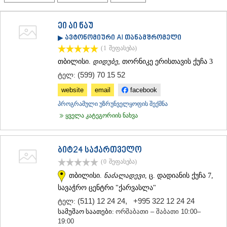
ᲗᲔᲠᲯᲝᲚᲐ
ᲡᲐᲛᲢᲠᲔᲓᲘᲐ
ეი აი ნაუ
ᲡᲐᲩᲮᲔᲠᲔ
▶ ავტონომიური AI თანამშრომელი
ᲢᲧᲘᲑᲣᲚᲘ
ᲥᲣᲗᲐᲘᲡᲘ
(1
შეფასება
)
ᲬᲧᲐᲚᲢᲣᲑᲝ
თბილისი.
დიდუბე
, თორნიკე ერისთავის ქუჩა 3
ᲭᲘᲐᲗᲣᲠᲐ
(599) 70 15 52
ტელ:
ᲮᲐᲠᲐᲒᲐᲣᲚᲘ
ᲮᲝᲜᲘ
website
email
facebook
ᲙᲐᲮᲔᲗᲘ
პროგრამული უზრუნველყოფის შექმნა
ᲐᲮᲛᲔᲢᲐ
ყველა კატეგორიის ნახვა
ᲒᲣᲠᲯᲐᲐᲜᲘ
ᲓᲔᲓᲝᲤᲚᲘᲡᲬᲧᲐᲠᲝ
ᲗᲔᲚᲐᲕᲘ
ბიტ24 საქართველო
ᲚᲐᲒᲝᲓᲔᲮᲘ
ᲡᲐᲒᲐᲠᲔᲯᲝ
(0
შეფასება
)
ᲡᲘᲦᲜᲐᲦᲘ
თბილისი.
ნაძალადევი
, ც. დადიანის ქუჩა 7,
ᲧᲕᲐᲠᲔᲚᲘ
სავაჭრო ცენტრი "ქარვასლა"
ᲬᲜᲝᲠᲘ
(511) 12 24 24
,
+995 322 12 24 24
ტელ:
ᲛᲪᲮᲔᲗᲐ–ᲛᲗᲘᲐᲜᲔᲗᲘ
სამუშაო საათები:
ორშაბათი – შაბათი 10:00–
ᲓᲣᲨᲔᲗᲘ
19:00
ᲗᲘᲐᲜᲔᲗᲘ