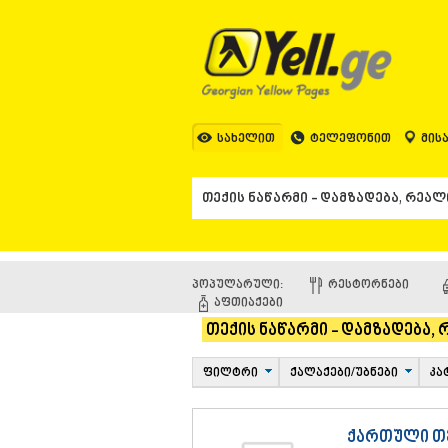
სახელით
ტელეფონით
მის
პოპულარული:
ᲠᲔᲡᲢᲝᲠᲜᲔᲑᲘ
ᲐᲤᲗᲘᲐᲥᲔᲑᲘ
თექის ნაწარმი - დამზადება,
ფილტრი
ქალაქები/უბნები
კა
ქართული თ