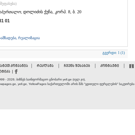
ᲡᲐᲩᲮᲔᲠᲔ
შეფასება
)
ᲢᲧᲘᲑᲣᲚᲘ
აბურთალო
, დოლიძის ქუჩა, კორპ. 8, ბ. 20
ᲥᲣᲗᲐᲘᲡᲘ
ᲬᲧᲐᲚᲢᲣᲑ
31 01
ᲭᲘᲐᲗᲣᲠᲐ
ᲮᲐᲠᲐᲒᲐᲣᲚ
ᲮᲝᲜᲘ
დამზადება, რეალიზაცია
ᲙᲐᲮᲔᲗᲘ
ᲐᲮᲛᲔᲢᲐ
გვერდი:
1 (1)
ᲒᲣᲠᲯᲐᲐᲜᲘ
ᲓᲔᲓᲝᲤᲚᲘ
|
|
|
|
ატეთ კომპანია
რეკლამა
ჩვენს შესახებ
კონტაქტი
ᲗᲔᲚᲐᲕᲘ
ტიკა |
ᲚᲐᲒᲝᲓᲔᲮ
999 - 2026; ბიზნეს საინფორმაციო ცნობარი yell.ge (იელ.ჯი),
ᲡᲐᲒᲐᲠᲔᲯᲝ
lowpages.ge, yell.ge, YellowPages
საქართველოში არის შპს "ყვითელი ფურცლების" საკუთრება
ᲡᲘᲦᲜᲐᲦᲘ
ᲧᲕᲐᲠᲔᲚᲘ
ᲬᲜᲝᲠᲘ
ᲛᲪᲮᲔᲗᲐ–ᲛᲗᲘ
ᲓᲣᲨᲔᲗᲘ
ᲗᲘᲐᲜᲔᲗᲘ
ᲛᲪᲮᲔᲗᲐ
ᲡᲢᲔᲤᲐᲜᲬᲛᲘ