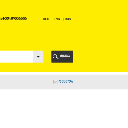
ატეთ კომპანია
GEO
ENG
RUS
Ი
ᲠᲘ
ძიება
Ი
შესვლა
Ი
Ი
Ა