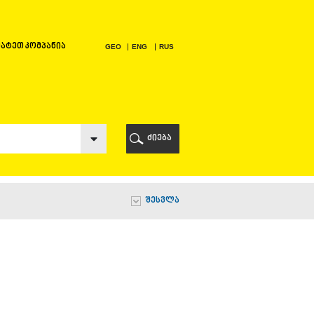
ატეთ კომპანია
GEO
ENG
RUS
Ი
ᲠᲘ
ძიება
Ი
შესვლა
Ი
Ი
Ა