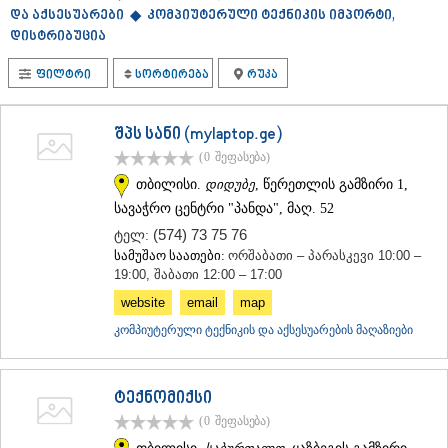
და აქსესუარები ◆
ᲗᲔᲠᲯᲝᲚᲐ
კომპიუტერული ტექნიკის იმპორტი,
ᲡᲐᲛᲢᲠᲔᲓᲘᲐ
დისტრიბუცია
ᲡᲐᲩᲮᲔᲠᲔ
ᲢᲧᲘᲑᲣᲚᲘ
ფილტრი
სორტირება
რუკა
ᲥᲣᲗᲐᲘᲡᲘ
ᲬᲧᲐᲚᲢᲣᲑᲝ
შპს სანი (mylaptop.ge)
ᲭᲘᲐᲗᲣᲠᲐ
ᲮᲐᲠᲐᲒᲐᲣᲚᲘ
(0
შეფასება
)
ᲮᲝᲜᲘ
თბილისი.
დიდუბე
, წერეთლის გამზირი 1,
ᲙᲐᲮᲔᲗᲘ
სავაჭრო ცენტრი "პანდა", მაღ. 52
ᲐᲮᲛᲔᲢᲐ
(574) 73 75 76
ტელ:
ᲒᲣᲠᲯᲐᲐᲜᲘ
სამუშაო საათები:
ორშაბათი – პარასკევი 10:00 –
ᲓᲔᲓᲝᲤᲚᲘᲡᲬᲧᲐᲠᲝ
19:00, შაბათი 12:00 – 17:00
ᲗᲔᲚᲐᲕᲘ
ᲚᲐᲒᲝᲓᲔᲮᲘ
website
email
map
ᲡᲐᲒᲐᲠᲔᲯᲝ
კომპიუტერული ტექნიკის და აქსესუარების მაღაზიები
ᲡᲘᲦᲜᲐᲦᲘ
ᲧᲕᲐᲠᲔᲚᲘ
ᲬᲜᲝᲠᲘ
ტექნომიქსი
ᲛᲪᲮᲔᲗᲐ–ᲛᲗᲘᲐᲜᲔᲗᲘ
(0
შეფასება
)
ᲓᲣᲨᲔᲗᲘ
ᲗᲘᲐᲜᲔᲗᲘ
თბილისი.
საბურთალო
, ყაზბეგის გამზირი